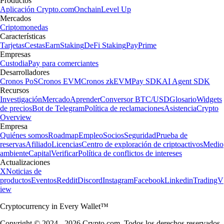
Productos
Aplicación Crypto.com
Onchain
Level Up
Mercados
Criptomonedas
Características
Tarjetas
Cestas
Earn
Staking
DeFi Staking
Pay
Prime
Empresas
Custodia
Pay para comerciantes
Desarrolladores
Cronos PoS
Cronos EVM
Cronos zkEVM
Pay SDK
AI Agent SDK
Recursos
Investigación
Mercado
Aprender
Conversor BTC/USD
Glosario
Widgets
de precios
Bot de Telegram
Política de reclamaciones
Asistencia
Crypto
Overview
Empresa
Quiénes somos
Roadmap
Empleo
Socios
Seguridad
Prueba de
reservas
Afiliado
Licencias
Centro de exploración de criptoactivos
Medio
ambiente
Capital
Verificar
Política de conflictos de intereses
Actualizaciones
X
Noticias de
productos
Eventos
Reddit
Discord
Instagram
Facebook
Linkedin
TradingV
iew
Cryptocurrency in Every Wallet™
Copyright © 2024 - 2026 Crypto.com. Todos los derechos reservados.