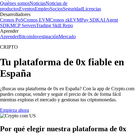
Quiénes somos
Noticias
Noticias de
productos
Eventos
Empleo
Socios
Seguridad
Licencias
Desarrolladores
Cronos PoS
Cronos EVM
Cronos zkEVM
Pay SDK
AI Agent
SDK
MCP Servers
Trading Skill Repo
Aprender
Aprender
Bitcoin
Investigación
Mercado
CRIPTO
Tu plataforma de 0x fiable en
España
¿Buscas una plataforma de 0x en España? Con la app de Crypto.com
puedes comprar, vender y seguir el precio de 0x de forma fácil
mientras exploras el mercado y gestionas tus criptomonedas.
Empieza ahora
Por qué elegir nuestra plataforma de 0x