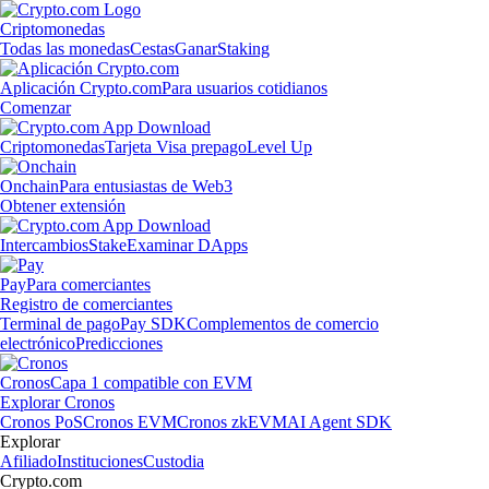
Criptomonedas
Todas las monedas
Cestas
Ganar
Staking
Aplicación Crypto.com
Para usuarios cotidianos
Comenzar
Criptomonedas
Tarjeta Visa prepago
Level Up
Onchain
Para entusiastas de Web3
Obtener extensión
Intercambios
Stake
Examinar DApps
Pay
Para comerciantes
Registro de comerciantes
Terminal de pago
Pay SDK
Complementos de comercio
electrónico
Predicciones
Cronos
Capa 1 compatible con EVM
Explorar Cronos
Cronos PoS
Cronos EVM
Cronos zkEVM
AI Agent SDK
Explorar
Afiliado
Instituciones
Custodia
Crypto.com