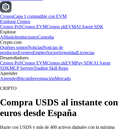
Cronos
Capa 1 compatible con EVM
Explorar Cronos
Cronos PoS
Cronos EVM
Cronos zkEVM
AI Agent SDK
Explorar
Afiliado
Instituciones
Custodia
Crypto.com
Quiénes somos
Noticias
Noticias de
productos
Eventos
Empleo
Socios
Seguridad
Licencias
Desarrolladores
Cronos PoS
Cronos EVM
Cronos zkEVM
Pay SDK
AI Agent
SDK
MCP Servers
Trading Skill Repo
Aprender
Aprender
Bitcoin
Investigación
Mercado
CRIPTO
Compra USDS al instante con
euros desde España
Hazte con USDS y más de 400 activos digitales con la máxima