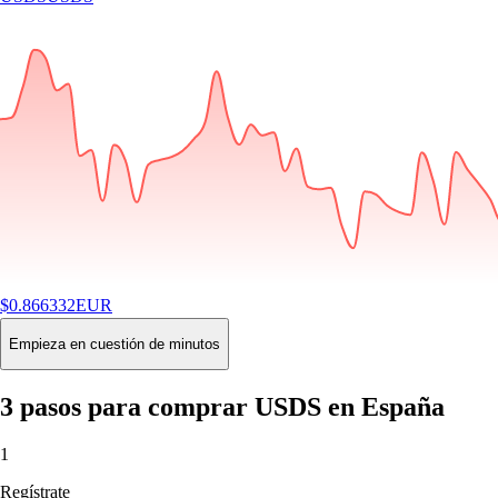
$
0.866332
EUR
-0.00
%
24H
Buy
Empieza en cuestión de minutos
3 pasos para comprar USDS en España
1
Regístrate