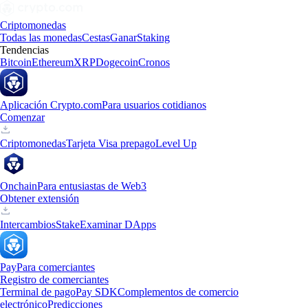
Criptomonedas
Todas las monedas
Cestas
Ganar
Staking
Tendencias
Bitcoin
Ethereum
XRP
Dogecoin
Cronos
Aplicación Crypto.com
Para usuarios cotidianos
Comenzar
Criptomonedas
Tarjeta Visa prepago
Level Up
Onchain
Para entusiastas de Web3
Obtener extensión
Intercambios
Stake
Examinar DApps
Pay
Para comerciantes
Registro de comerciantes
Terminal de pago
Pay SDK
Complementos de comercio
electrónico
Predicciones