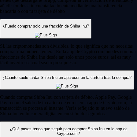
tienes que descargarte la app, completar la verificación de identidad y
añadir fondos a tu cuenta fácilmente mediante una transferencia
bancaria o con tu tarjeta de débito
¿Puedo comprar solo una fracción de Shiba Inu?
Sí, las criptomonedas son divisibles, lo que significa que no necesitas
comprar una moneda entera. En la app de Crypto.com puedes comprar
fracciones de Shiba Inu desde tan solo unos pocos euros; así es muy
fácil invertir sea cual sea tu presupuesto.
¿Cuánto suele tardar Shiba Inu en aparecer en la cartera tras la compra?
Cuando compras Shiba Inu con tarjeta de débito, Apple Pay, Google
Pay o con el saldo de tu cartera de euros en la app de Crypto.com, la
transacción se procesa al instante. Verás reflejado tu nuevo saldo de
Shiba Inu en tu cartera digital en cuestión de segundos.
¿Qué pasos tengo que seguir para comprar Shiba Inu en la app de
Crypto.com?