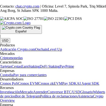
Contacto:
chat.crypto.com
| Oficina: Level 7, Spinola Park, Triq Mikiel
Ang Borg, St Julians SPK 1000 Malta.
Español
|
USD
Productos
Aplicación Crypto.com
Onchain
Level Up
Mercados
Criptomonedas
Características
Tarjetas
Cestas
Earn
Staking
DeFi Staking
Pay
Prime
Empresas
Custodia
Pay para comerciantes
Desarrolladores
Cronos PoS
Cronos EVM
Cronos zkEVM
Pay SDK
AI Agent SDK
Recursos
Investigación
Mercado
Aprender
Conversor BTC/USD
Glosario
Widgets
de precios
Bot de Telegram
Política de reclamaciones
Asistencia
Crypto
Overview
Empresa