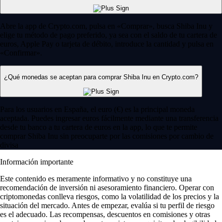
Abre la app de Crypto.com, pulsa en «Comprar», busca Shiba Inu y
elige tu método de pago preferido, ya sea con el saldo de tu cartera de
euros, Apple Pay o tarjeta de débito, introduce la cantidad y pulsa en
«Confirmar».
¿Qué monedas se aceptan para comprar Shiba Inu en Crypto.com?
Para los usuarios en España, el euro (€) es la principal moneda
aceptada. Puedes ingresar euros fácilmente mediante una transferencia
desde tu banco a tu cartera de euros en la app, lo que te permite
comprar Shiba Inu sin preocuparte por las comisiones por cambio de
divisa
Información importante
Este contenido es meramente informativo y no constituye una
recomendación de inversión ni asesoramiento financiero. Operar con
criptomonedas conlleva riesgos, como la volatilidad de los precios y la
situación del mercado. Antes de empezar, evalúa si tu perfil de riesgo
es el adecuado. Las recompensas, descuentos en comisiones y otras