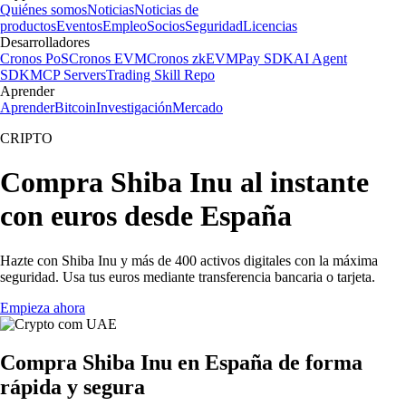
Quiénes somos
Noticias
Noticias de
productos
Eventos
Empleo
Socios
Seguridad
Licencias
Desarrolladores
Cronos PoS
Cronos EVM
Cronos zkEVM
Pay SDK
AI Agent
SDK
MCP Servers
Trading Skill Repo
Aprender
Aprender
Bitcoin
Investigación
Mercado
CRIPTO
Compra Shiba Inu al instante
con euros desde España
Hazte con Shiba Inu y más de 400 activos digitales con la máxima
seguridad. Usa tus euros mediante transferencia bancaria o tarjeta.
Empieza ahora
Compra Shiba Inu en España de forma
rápida y segura