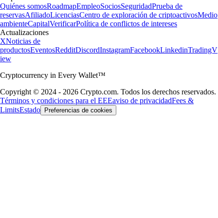
Quiénes somos
Roadmap
Empleo
Socios
Seguridad
Prueba de
reservas
Afiliado
Licencias
Centro de exploración de criptoactivos
Medio
ambiente
Capital
Verificar
Política de conflictos de intereses
Actualizaciones
X
Noticias de
productos
Eventos
Reddit
Discord
Instagram
Facebook
Linkedin
TradingV
iew
Cryptocurrency in Every Wallet™
Copyright © 2024 - 2026 Crypto.com. Todos los derechos reservados.
Términos y condiciones para el EEE
aviso de privacidad
Fees &
Limits
Estado
Preferencias de cookies