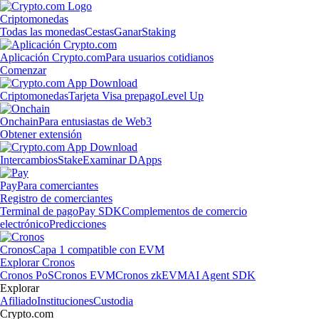
Criptomonedas
Todas las monedas
Cestas
Ganar
Staking
Aplicación Crypto.com
Para usuarios cotidianos
Comenzar
Criptomonedas
Tarjeta Visa prepago
Level Up
Onchain
Para entusiastas de Web3
Obtener extensión
Intercambios
Stake
Examinar DApps
Pay
Para comerciantes
Registro de comerciantes
Terminal de pago
Pay SDK
Complementos de comercio
electrónico
Predicciones
Cronos
Capa 1 compatible con EVM
Explorar Cronos
Cronos PoS
Cronos EVM
Cronos zkEVM
AI Agent SDK
Explorar
Afiliado
Instituciones
Custodia
Crypto.com