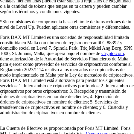
ventajas mencionadas pueden estar sujetas a requisitos de elegibilidad
o a la cantidad de tokens que tengas en tu cartera y pueden cambiar
según los términos y condiciones vigentes.
*Sin comisiones de compraventa hasta el límite de transacciones de tu
nivel de Level Up. Pueden aplicarse otras comisiones y diferenciales.
Foris DAX MT Limited es una sociedad de responsabilidad limitada
constituida en Malta con número de registro mercantil C 88392 y
domicilio social en Level 7, Spinola Park, Triq Mikiel Ang Borg, SPK
1000, St. Julians, Malta, que opera bajo el nombre de
Crypto.com
,
tiene autorización de la Autoridad de Servicios Financieros de Malta
para ejercer como proveedor de servicios de criptoactivos conforme al
Reglamento 2023/1114 relativo a los mercados de criptoactivos del
modo implementado en Malta por la Ley de mercados de criptoactivos.
Foris DAX MT Limited está autorizada para prestar los siguientes
servicios: 1. Intercambio de criptoactivos por fondos; 2. Intercambio de
criptoactivos por otros criptoactivos; 3. Recepción y transmisión de
órdenes de criptoactivos en nombre de clientes; 4. Ejecución de
órdenes de criptoactivos en nombre de clientes; 5. Servicios de
transferencia de criptoactivos en nombre de clientes; y 6. Custodia y
administración de criptoactivos en nombre de clientes.
La Cuenta de Efectivo es proporcionada por Foris MT Limited. Foris
MT Limited emite y promueve la tarjeta Visa
Crypto.com
conforme a