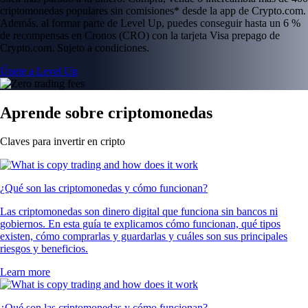
criptomonedas populares sin comisiones* desde la app de Crypto.com.
Además, al formar parte de Level Up, puedes conseguir hasta un 6 %
de recompensas en Cronos (CRO) con la tarjeta Visa prepago de
Crypto.com. Sujeto a condiciones.
Únete a Level Up
Aprende sobre criptomonedas
Claves para invertir en cripto
¿Qué son las criptomonedas y cómo funcionan?
Las criptomonedas son dinero digital que funciona sin bancos ni
gobiernos. En esta guía te explicamos cómo funcionan, qué tipos
existen, cómo comprarlas y guardarlas y cuáles son sus principales
riesgos y beneficios.
Learn more
¿Qué son las criptomonedas y cómo funcionan?