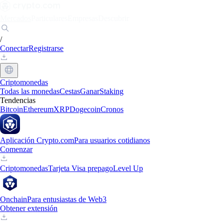
Mercados
Particulares
Empresas
Descubrir
/
Conectar
Registrarse
Criptomonedas
Todas las monedas
Cestas
Ganar
Staking
Tendencias
Bitcoin
Ethereum
XRP
Dogecoin
Cronos
Aplicación Crypto.com
Para usuarios cotidianos
Comenzar
Criptomonedas
Tarjeta Visa prepago
Level Up
Onchain
Para entusiastas de Web3
Obtener extensión