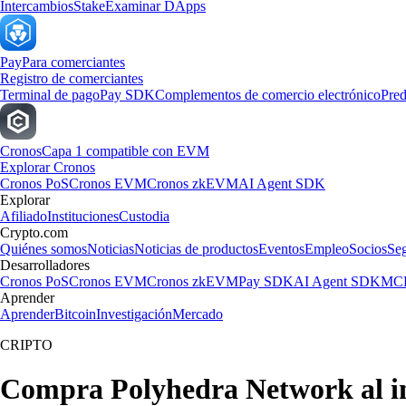
Intercambios
Stake
Examinar DApps
Pay
Para comerciantes
Registro de comerciantes
Terminal de pago
Pay SDK
Complementos de comercio electrónico
Pred
Cronos
Capa 1 compatible con EVM
Explorar Cronos
Cronos PoS
Cronos EVM
Cronos zkEVM
AI Agent SDK
Explorar
Afiliado
Instituciones
Custodia
Crypto.com
Quiénes somos
Noticias
Noticias de productos
Eventos
Empleo
Socios
Se
Desarrolladores
Cronos PoS
Cronos EVM
Cronos zkEVM
Pay SDK
AI Agent SDK
MCP
Aprender
Aprender
Bitcoin
Investigación
Mercado
CRIPTO
Compra Polyhedra Network al in