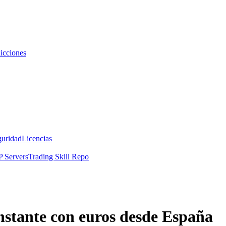
icciones
guridad
Licencias
 Servers
Trading Skill Repo
stante con euros desde España