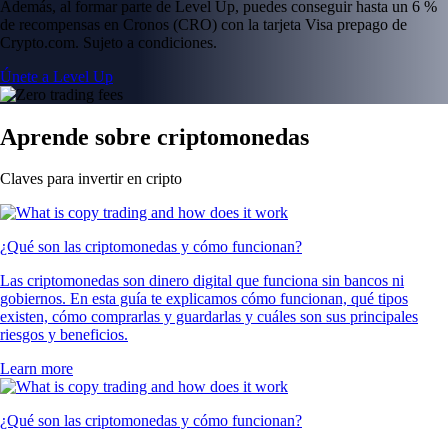
Además, al formar parte de Level Up, puedes conseguir hasta un 6 %
de recompensas en Cronos (CRO) con la tarjeta Visa prepago de
Crypto.com. Sujeto a condiciones.
Únete a Level Up
Aprende sobre criptomonedas
Claves para invertir en cripto
¿Qué son las criptomonedas y cómo funcionan?
Las criptomonedas son dinero digital que funciona sin bancos ni
gobiernos. En esta guía te explicamos cómo funcionan, qué tipos
existen, cómo comprarlas y guardarlas y cuáles son sus principales
riesgos y beneficios.
Learn more
¿Qué son las criptomonedas y cómo funcionan?