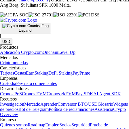
Ang Borg, St Julians SPK 1000 Malta.
Español
|
USD
Productos
Aplicación Crypto.com
Onchain
Level Up
Mercados
Criptomonedas
Características
Tarjetas
Cestas
Earn
Staking
DeFi Staking
Pay
Prime
Empresas
Custodia
Pay para comerciantes
Desarrolladores
Cronos PoS
Cronos EVM
Cronos zkEVM
Pay SDK
AI Agent SDK
Recursos
Investigación
Mercado
Aprender
Conversor BTC/USD
Glosario
Widgets
de precios
Bot de Telegram
Política de reclamaciones
Asistencia
Crypto
Overview
Empresa
Quiénes somos
Roadmap
Empleo
Socios
Seguridad
Prueba de