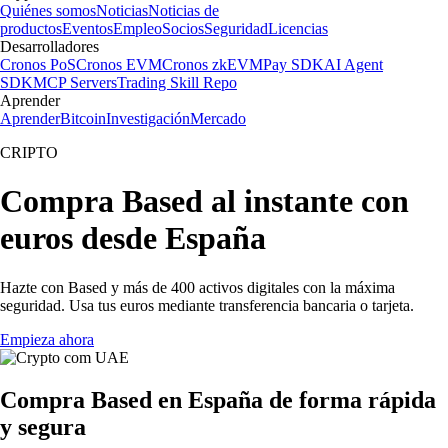
Quiénes somos
Noticias
Noticias de
productos
Eventos
Empleo
Socios
Seguridad
Licencias
Desarrolladores
Cronos PoS
Cronos EVM
Cronos zkEVM
Pay SDK
AI Agent
SDK
MCP Servers
Trading Skill Repo
Aprender
Aprender
Bitcoin
Investigación
Mercado
CRIPTO
Compra Based al instante con
euros desde España
Hazte con Based y más de 400 activos digitales con la máxima
seguridad. Usa tus euros mediante transferencia bancaria o tarjeta.
Empieza ahora
Compra Based en España de forma rápida
y segura