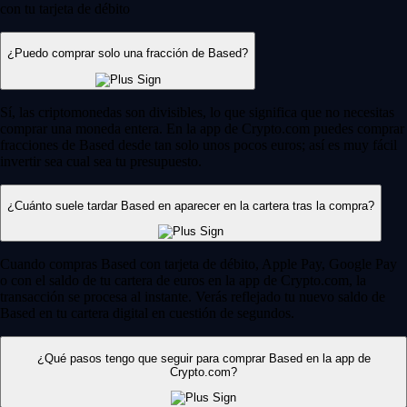
con tu tarjeta de débito
¿Puedo comprar solo una fracción de Based?
Sí, las criptomonedas son divisibles, lo que significa que no necesitas
comprar una moneda entera. En la app de Crypto.com puedes comprar
fracciones de Based desde tan solo unos pocos euros; así es muy fácil
invertir sea cual sea tu presupuesto.
¿Cuánto suele tardar Based en aparecer en la cartera tras la compra?
Cuando compras Based con tarjeta de débito, Apple Pay, Google Pay
o con el saldo de tu cartera de euros en la app de Crypto.com, la
transacción se procesa al instante. Verás reflejado tu nuevo saldo de
Based en tu cartera digital en cuestión de segundos.
¿Qué pasos tengo que seguir para comprar Based en la app de
Crypto.com?