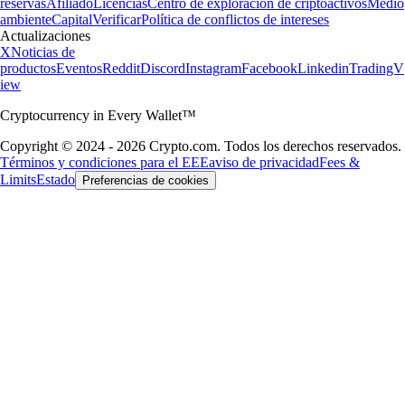
reservas
Afiliado
Licencias
Centro de exploración de criptoactivos
Medio
ambiente
Capital
Verificar
Política de conflictos de intereses
Actualizaciones
X
Noticias de
productos
Eventos
Reddit
Discord
Instagram
Facebook
Linkedin
TradingV
iew
Cryptocurrency in Every Wallet™
Copyright © 2024 - 2026 Crypto.com. Todos los derechos reservados.
Términos y condiciones para el EEE
aviso de privacidad
Fees &
Limits
Estado
Preferencias de cookies