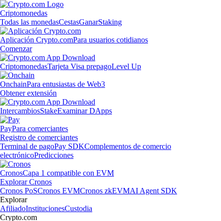
Criptomonedas
Todas las monedas
Cestas
Ganar
Staking
Aplicación Crypto.com
Para usuarios cotidianos
Comenzar
Criptomonedas
Tarjeta Visa prepago
Level Up
Onchain
Para entusiastas de Web3
Obtener extensión
Intercambios
Stake
Examinar DApps
Pay
Para comerciantes
Registro de comerciantes
Terminal de pago
Pay SDK
Complementos de comercio
electrónico
Predicciones
Cronos
Capa 1 compatible con EVM
Explorar Cronos
Cronos PoS
Cronos EVM
Cronos zkEVM
AI Agent SDK
Explorar
Afiliado
Instituciones
Custodia
Crypto.com