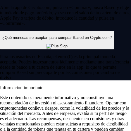
Abre la app de Crypto.com, pulsa en «Comprar», busca Based y elige
tu método de pago preferido, ya sea con el saldo de tu cartera de euros,
Apple Pay o tarjeta de débito, introduce la cantidad y pulsa en
«Confirmar».
¿Qué monedas se aceptan para comprar Based en Crypto.com?
Para los usuarios en España, el euro (€) es la principal moneda
aceptada. Puedes ingresar euros fácilmente mediante una transferencia
desde tu banco a tu cartera de euros en la app, lo que te permite
comprar Based sin preocuparte por las comisiones por cambio de
divisa
Información importante
Este contenido es meramente informativo y no constituye una
recomendación de inversión ni asesoramiento financiero. Operar con
criptomonedas conlleva riesgos, como la volatilidad de los precios y la
situación del mercado. Antes de empezar, evalúa si tu perfil de riesgo
es el adecuado. Las recompensas, descuentos en comisiones y otras
ventajas mencionadas pueden estar sujetas a requisitos de elegibilidad
o a la cantidad de tokens que tengas en tu cartera y pueden cambiar