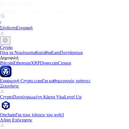
Αγορές
Ιδιώτες
Επιχειρήσεις
Ανακαλύψεις
/
Σύνδεση
Εγγραφή
Crypto
Όλα τα Νομίσματα
Καλάθια
Earn
Ποντάρισμα
Δημοφιλή
Bitcoin
Ethereum
XRP
Dogecoin
Cronos
Εφαρμογή Crypto.com
Για καθημερινούς χρήστες
Ξεκινήστε
Crypto
Προπληρωμένη Κάρτα Visa
Level Up
Onchain
Για τους λάτρεις του web3
Λήψη Επέκτασης