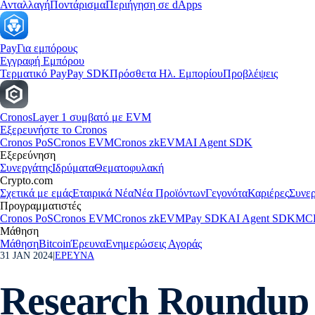
Ανταλλαγή
Ποντάρισμα
Περιήγηση σε dApps
Pay
Για εμπόρους
Εγγραφή Εμπόρου
Τερματικό Pay
Pay SDK
Πρόσθετα Ηλ. Εμπορίου
Προβλέψεις
Cronos
Layer 1 συμβατό με EVM
Εξερευνήστε το Cronos
Cronos PoS
Cronos EVM
Cronos zkEVM
AI Agent SDK
Εξερεύνηση
Συνεργάτης
Ιδρύματα
Θεματοφυλακή
Crypto.com
Σχετικά με εμάς
Εταιρικά Νέα
Νέα Προϊόντων
Γεγονότα
Καριέρες
Συνερ
Προγραμματιστές
Cronos PoS
Cronos EVM
Cronos zkEVM
Pay SDK
AI Agent SDK
MCP
Μάθηση
Μάθηση
Bitcoin
Έρευνα
Ενημερώσεις Αγοράς
31 JAN 2024
|
ΕΡΕΥΝΑ
Research Roundup 