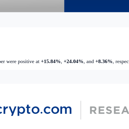
ber were positive at
+15.84%
,
+24.04%
, and
+8.36%
, respec