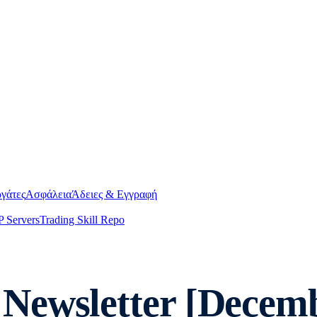
γάτες
Ασφάλεια
Άδειες & Εγγραφή
 Servers
Trading Skill Repo
Newsletter [Decemb