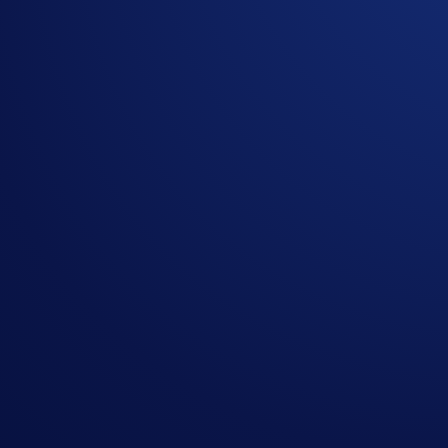
Mehr zu Level Up erfahren
*Dieses Produkt ist derzeit nur für
US-Nutzer verfügbar
. In
Alle Buchungen erfolgen über Drittanbieter gemäß deren Ge
Crypto.com Travel und das Level Up-Programm verantwortli
Reward-Prozentsätze variieren je nach Buchungstyp, Region u
angezeigt.
Die Teilnahme an Level Up garantiert keinen Zugang zu allen S
Services und potenzielle Vorteile unterliegen weiterhin loka
Alle Bankdienstleistungen werden von einem autorisierten Fin
Einschränkungen sowie geltender Bedingungen.