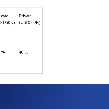
ivate
Private
USD50K)
(USD500K)
0 %
40 %
 und Flüge – auch für Kreuzfahrten, Mietwagen, Konzertticke
chreise zusammen.
e oder Sperrzeiten wie bei klassischen Treueprogrammen. B