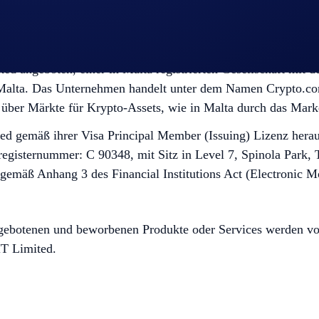
ngeboten, einer in Malta registrierten Gesellschaft mit de
 Malta. Das Unternehmen handelt unter dem Namen Crypto.com 
über Märkte für Krypto-Assets, wie in Malta durch das Marke
ed gemäß ihrer Visa Principal Member (Issuing) Lizenz hera
egisternummer: C 90348, mit Sitz in Level 7, Spinola Park, T
t gemäß Anhang 3 des Financial Institutions Act (Electronic 
gebotenen und beworbenen Produkte oder Services werden von 
MT Limited.