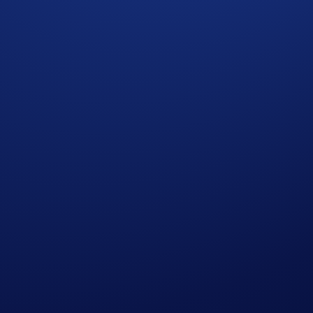
 den kommenden Monaten ist eine Ausweitung auf
weitere Re
schäftsbedingungen und werden nicht von
Crypto.com
bereitge
ch.
nd Verfügbarkeit. Ihr individueller Satz wird vor Abschluss
ervices oder Vorteilen. Die jeweiligen Services werden von se
len gesetzlichen Vorgaben, Verfügbarkeit sowie den geltenden
anzinstitut gemäß den Gesetzen der jeweiligen Gerichtsbarkeit