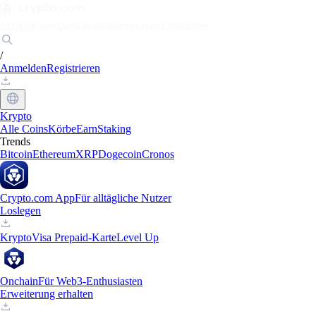
Märkte
Einzelpersonen
Unternehmen
Entdecken
/
Anmelden
Registrieren
Krypto
Alle Coins
Körbe
Earn
Staking
Trends
Bitcoin
Ethereum
XRP
Dogecoin
Cronos
Crypto.com App
Für alltägliche Nutzer
Loslegen
Krypto
Visa Prepaid-Karte
Level Up
Onchain
Für Web3-Enthusiasten
Erweiterung erhalten