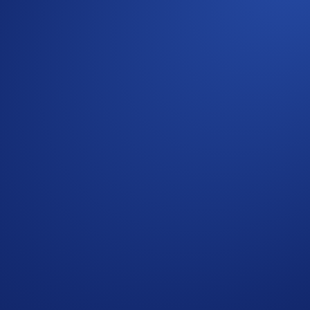
ieben.
chern Sie sich bis zu 6 % zusätzlich in CRO – beim Bezahle
ier.
 es ist ein zentraler Bestandteil des CRO-Ökosystems. Jede 
 in der App und sammeln Sie Rewards auf jeder Reise.
Travel sowie exklusive Vorteile im gesamten Crypto.com-Ök