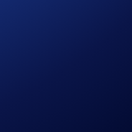
gionen
geplant.
stellt.
Crypto.com
ist ausschließlich für den Betrieb von
 der Buchung in der Crypto.com Travel-Oberfläche klar
paraten, autorisierten Finanzinstituten bereitgestellt.
 Bedingungen.
 erbracht. Verfügbarkeit vorbehaltlich rechtlicher