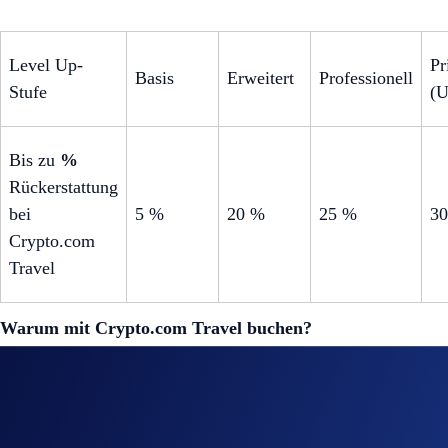
Level Up-
Pr
Basis
Erweitert
Professionell
Stufe
(
Bis zu
%
Rückerstattung
bei
5 %
20 %
25 %
3
Crypto.com
Travel
Warum mit Crypto.com Travel buchen?
Belohnungen für die gesamte Reise:
Nicht nur Hotels
Million Angeboten weltweit und stellen Sie Ihre Wuns
Einfach verdienen:
Keine komplizierten Punktesystem