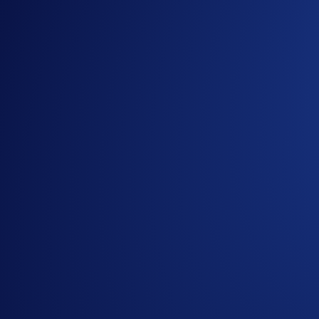
Abschluss Ihres Aufenthalts oder Erlebnisses gutgeschr
Mehrfach profitieren:
Kombinieren Sie Rewards und si
Höhe Ihrer Rewards richtet sich nach Ihrem Level Up-T
Crypto.com Travel ist mehr als nur eine Buchungsplattform –
Erlebnisse zu langfristigem Wert.
Bereit für neue Abenteuer? Entdecken Sie Crypto.com Travel
Jetzt starten
Noch kein Level Up-Nutzer?
Jetzt abonnieren
und Crypto.com 
Nützliche Links:
Crypto.com Travel – Häufige Fragen