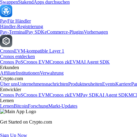
Swappen
Staken
dApps durchsuchen
Pay
Für Händler
Händler-Registrierung
Pay-Terminal
Pay SDK
eCommerce-Plugins
Vorhersagen
Cronos
EVM-kompatible Layer 1
Cronos entdecken
Cronos PoS
Cronos EVM
Cronos zkEVM
AI Agent SDK
Erkunden
Affiliate
Institutionen
Verwahrung
Crypto.com
Über uns
Unternehmensnachrichten
Produktneuheiten
Events
Karriere
Pa
Entwickler
Cronos PoS
Cronos EVM
Cronos zkEVM
Pay SDK
AI Agent SDK
MCP
Lernen
Lernen
Bitcoin
Forschung
Markt-Updates
Get Started on Crypto.com
Sign Up Now