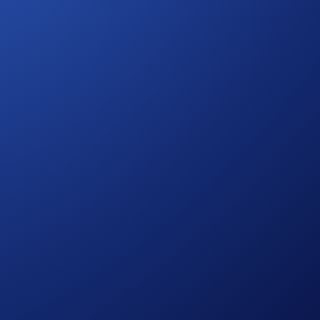
n mit Crypto.com Pay oder Ihrer Crypto.com Visa Karte. Die
Buchung stärkt Ihren CRO-Nutzen und macht alltägliche
osystem freischalten.