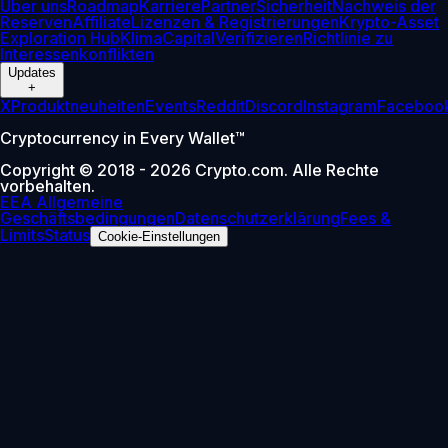
Über uns
Roadmap
Karriere
Partner
Sicherheit
Nachweis der
Reserven
Affiliate
Lizenzen & Registrierungen
Krypto-Asset
Exploration Hub
Klima
Capital
Verifizieren
Richtlinie zu
Interessenkonflikten
Updates
+
X
Produktneuheiten
Events
Reddit
Discord
Instagram
Faceboo
Cryptocurrency in Every Wallet™
Copyright © 2018 - 2026 Crypto.com. Alle Rechte
vorbehalten.
EEA Allgemeine
Geschäftsbedingungen
Datenschutzerklärung
Fees &
Limits
Status
Cookie-Einstellungen