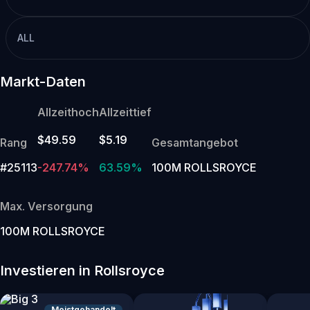
ALL
Markt-Daten
Allzeithoch
Allzeittief
$49.59
$5.19
Rang
Gesamtangebot
#25113
-247.74%
63.59%
100M ROLLSROYCE
Max. Versorgung
100M ROLLSROYCE
Investieren in Rollsroyce
Meistgehandelt