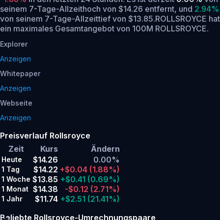
seinem 7-Tage-Allzeithoch von $14.26 entfernt,
und
2.94%
von seinem 7-Tage-Allzeittief von $13.85.
ROLLSROYCE hat
ein maximales Gesamtangebot von 100M ROLLSROYCE.
Explorer
Anzeigen
Whitepaper
Anzeigen
Webseite
Anzeigen
Preisverlauf Rollsroyce
Zeit
Kurs
Ändern
$14.26
0.00%
Heute
$14.22
+$0.04
(1.88%)
1 Tag
$13.85
+$0.41
(0.69%)
1 Woche
$14.38
-$0.12
(2.71%)
1 Monat
$11.74
+$2.51
(21.41%)
1 Jahr
Beliebte Rollsroyce-Umrechnungspaare