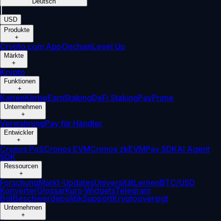
Deutsch
|
USD
Produkte
+
Crypto.com App
Onchain
Level Up
Märkte
+
Krypto
Funktionen
+
Karten
Körbe
Earn
Staking
DeFi Staking
Pay
Prime
Unternehmen
+
Verwahrung
Pay für Händler
Entwickler
+
Cronos PoS
Cronos EVM
Cronos zkEVM
Pay SDK
AI Agent
SDK
Ressourcen
+
Forschung
Markt-Updates
Universität
Lernen
BTC/USD
Konverter
Glossar
Kurs-Widgets
Telegram
Bot
Beschwerdepolitik
Support
Kryptooversigt
Unternehmen
+