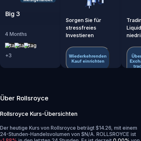
Big 3
Sorgen Sie für
Tradi
stressfreies
Liquid
4
Months
Investieren
niedr
+
3
Wiederkehrenden
Über
Kauf einrichten
Exch
tra
Über Rollsroyce
Rollsroyce
Kurs-Übersichten
Der heutige Kurs von Rollsroyce beträgt $14.26, mit einem
24-Stunden-Handelsvolumen von $N/A. ROLLSROYCE ist
-1.88%
in den letzten 24 Stunden.
Es ist derzeit
0.00%
von