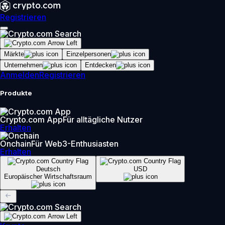
Registrieren
Märkte
Einzelpersonen
Unternehmen
Entdecken
Anmelden
Registrieren
Produkte
Crypto.com App
Für alltägliche Nutzer
Erhalten
Onchain
Für Web3-Enthusiasten
Erhalten
Deutsch
USD
Europäischer Wirtschaftsraum