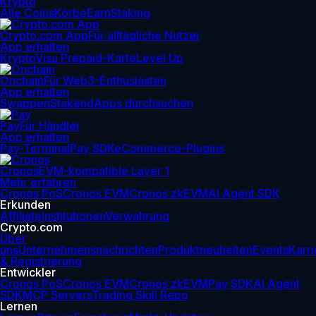
Krypto
Alle Coins
Körbe
Earn
Staking
Crypto.com App
Für alltägliche Nutzer
App erhalten
Krypto
Visa Prepaid-Karte
Level Up
Onchain
Für Web3-Enthusiasten
App erhalten
Swappen
Staken
dApps durchsuchen
Pay
Für Händler
App erhalten
Pay-Terminal
Pay SDK
eCommerce-Plugins
Cronos
EVM-kompatible Layer 1
Mehr erfahren
Cronos PoS
Cronos EVM
Cronos zkEVM
AI Agent SDK
Erkunden
Affiliate
Institutionen
Verwahrung
Crypto.com
Über
uns
Unternehmensnachrichten
Produktneuheiten
Events
Karri
& Registrierung
Entwickler
Cronos PoS
Cronos EVM
Cronos zkEVM
Pay SDK
AI Agent
SDK
MCP Servers
Trading Skill Repo
Lernen