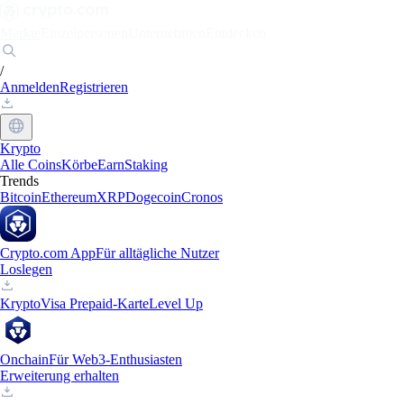
Märkte
Einzelpersonen
Unternehmen
Entdecken
/
Anmelden
Registrieren
Krypto
Alle Coins
Körbe
Earn
Staking
Trends
Bitcoin
Ethereum
XRP
Dogecoin
Cronos
Crypto.com App
Für alltägliche Nutzer
Loslegen
Krypto
Visa Prepaid-Karte
Level Up
Onchain
Für Web3-Enthusiasten
Erweiterung erhalten