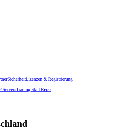
rtner
Sicherheit
Lizenzen & Registrierung
 Servers
Trading Skill Repo
schland