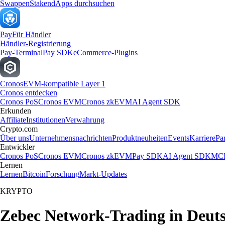
Swappen
Staken
dApps durchsuchen
Pay
Für Händler
Händler-Registrierung
Pay-Terminal
Pay SDK
eCommerce-Plugins
Cronos
EVM-kompatible Layer 1
Cronos entdecken
Cronos PoS
Cronos EVM
Cronos zkEVM
AI Agent SDK
Erkunden
Affiliate
Institutionen
Verwahrung
Crypto.com
Über uns
Unternehmensnachrichten
Produktneuheiten
Events
Karriere
Pa
Entwickler
Cronos PoS
Cronos EVM
Cronos zkEVM
Pay SDK
AI Agent SDK
MCP
Lernen
Lernen
Bitcoin
Forschung
Markt-Updates
KRYPTO
Zebec Network-Trading in Deut