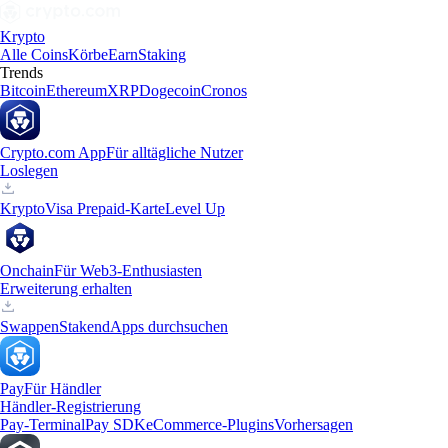
Krypto
Alle Coins
Körbe
Earn
Staking
Trends
Bitcoin
Ethereum
XRP
Dogecoin
Cronos
Crypto.com App
Für alltägliche Nutzer
Loslegen
Krypto
Visa Prepaid-Karte
Level Up
Onchain
Für Web3-Enthusiasten
Erweiterung erhalten
Swappen
Staken
dApps durchsuchen
Pay
Für Händler
Händler-Registrierung
Pay-Terminal
Pay SDK
eCommerce-Plugins
Vorhersagen