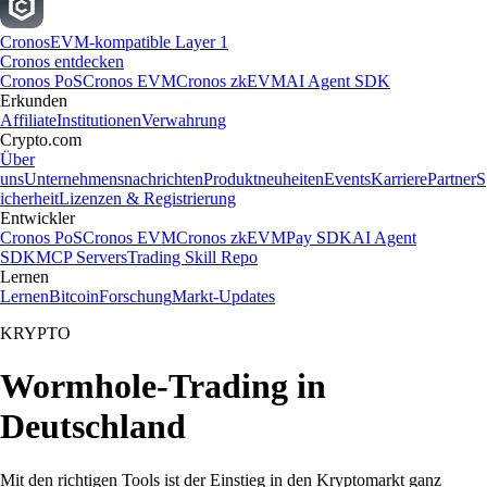
Cronos
EVM-kompatible Layer 1
Cronos entdecken
Cronos PoS
Cronos EVM
Cronos zkEVM
AI Agent SDK
Erkunden
Affiliate
Institutionen
Verwahrung
Crypto.com
Über
uns
Unternehmensnachrichten
Produktneuheiten
Events
Karriere
Partner
S
icherheit
Lizenzen & Registrierung
Entwickler
Cronos PoS
Cronos EVM
Cronos zkEVM
Pay SDK
AI Agent
SDK
MCP Servers
Trading Skill Repo
Lernen
Lernen
Bitcoin
Forschung
Markt-Updates
KRYPTO
Wormhole-Trading in
Deutschland
Mit den richtigen Tools ist der Einstieg in den Kryptomarkt ganz