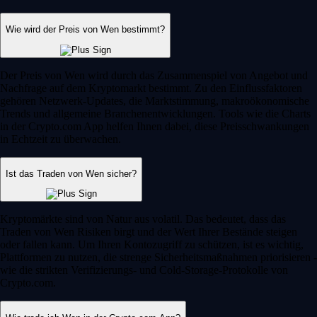
Wie wird der Preis von Wen bestimmt?
Der Preis von Wen wird durch das Zusammenspiel von Angebot und
Nachfrage auf dem Kryptomarkt bestimmt. Zu den Einflussfaktoren
gehören Netzwerk-Updates, die Marktstimmung, makroökonomische
Trends und allgemeine Branchenentwicklungen. Tools wie die Charts
in der Crypto.com App helfen Ihnen dabei, diese Preisschwankungen
in Echtzeit zu überwachen.
Ist das Traden von Wen sicher?
Kryptomärkte sind von Natur aus volatil. Das bedeutet, dass das
Traden von Wen Risiken birgt und der Wert Ihrer Bestände steigen
oder fallen kann. Um Ihren Kontozugriff zu schützen, ist es wichtig,
Plattformen zu nutzen, die strenge Sicherheitsmaßnahmen priorisieren -
wie die strikten Verifizierungs- und Cold-Storage-Protokolle von
Crypto.com.