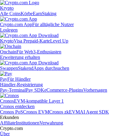
Krypto
Alle Coins
Körbe
Earn
Staking
Crypto.com App
Für alltägliche Nutzer
Loslegen
Krypto
Visa Prepaid-Karte
Level Up
Onchain
Für Web3-Enthusiasten
Erweiterung erhalten
Swappen
Staken
dApps durchsuchen
Pay
Für Händler
Händler-Registrierung
Pay-Terminal
Pay SDK
eCommerce-Plugins
Vorhersagen
Cronos
EVM-kompatible Layer 1
Cronos entdecken
Cronos PoS
Cronos EVM
Cronos zkEVM
AI Agent SDK
Erkunden
Affiliate
Institutionen
Verwahrung
Crypto.com
Über