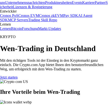
uns
Unternehmensnachrichten
Produktneuheiten
Events
Karriere
Partner
S
icherheit
Lizenzen & Registrierung
Entwickler
Cronos PoS
Cronos EVM
Cronos zkEVM
Pay SDK
AI Agent
SDK
MCP Servers
Trading Skill Repo
Lernen
Lernen
Bitcoin
Forschung
Markt-Updates
KRYPTO
Wen-Trading in Deutschland
Mit den richtigen Tools ist der Einstieg in den Kryptomarkt ganz
einfach. Die Crypto.com App bietet Ihnen den benutzerfreundlichen
Weg, um erfolgreich mit dem Wen-Trading zu starten.
Jetzt starten
Ihre Vorteile beim Wen-Trading