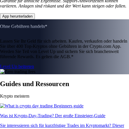
Garantie für ähnliche Ergebnisse. Support-Antwortzeiten können
variieren. Anlagen sind riskant und der Wert kann steigen oder fallen.
App herunterladen
Ohne Gebühren handeln*
Lassen Sie Ihr Geld für sich arbeiten. Kaufen, verkaufen oder handeln
Sie über 400 Top-Kryptos ohne Gebühren in der Crypto.com App.
Werden Sie Teil von Level Up und sichern Sie sich branchenweit
führende Rewards. Es gelten die AGB.*
Level Up beitreten
Guides und Ressourcen
Krypto meistern
Was ist Krypto-Day-Trading? Der große Einsteiger-Guide
Sie interessieren sich für kurzfristige Trades im Kryptomarkt? Dieser