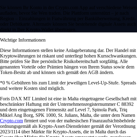
Sie können Ihr Konto in der Crypto.com App auf verschiedene Weisen
aufladen, bevor Sie Wen traden. Die Plattform unterstützt – je nach
Region – Einzahlungen in Fiatwährung per Banküberweisung, Kredit-
oder Debitkarte. Alternativ können Sie bestehende digitale Assets auch
direkt in Ihre Krypto-Wallet übertragen.
Wichtige Informationen
Diese Informationen stellen keine Anlageberatung dar. Der Handel mit
Kryptowährungen ist riskant und unterliegt hohen Kursschwankungen.
Bitte prüfen Sie Ihre persönliche Risikobereitschaft sorgfältig. Alle
genannten Vorteile oder Prämien hängen von Ihrem Status sowie dem
Token-Besitz ab und können sich gemäß den AGB ändern.
*0 % Gebühren bis zum Limit der jeweiligen Level-Up-Stufe. Spreads
und weitere Kosten sind möglich.
Foris DAX MT Limited ist eine in Malta eingetragene Gesellschaft mit
beschränkter Haftung mit der Unternehmensregisternummer C 88392
und dem eingetragenen Firmensitz auf Level 7, Spinola Park, Triq
Mikiel Ang Borg, SPK 1000, St. Julians, Malta, die unter dem Namen
Crypto.com
firmiert und von der maltesischen Finanzaufsichtsbehörde
ordnungsgemäß als Krypto-Asset-Dienstleister gemäß der Verordnung
2023/1114 über Märkte für Krypto-Assets, die in Malta durch das