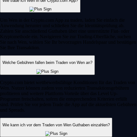
Wie trade ich Wen in der Crypto.com App?
Um Wen in der Crypto.com App zu traden, laden Sie einfach die
Anwendung herunter und schließen Sie die Identitätsprüfung ab.
Zahlen Sie anschließend Guthaben über eine unterstützte Fiat- oder
Kryptomethode ein. Navigieren Sie zur Trading-Oberfläche, suchen
Sie nach Wen, wählen Sie Ihr bevorzugtes Handelspaar und bestätigen
Sie Ihre Transaktion.
Welche Gebühren fallen beim Traden von Wen an?
Crypto.com bietet wettbewerbsfähige Konditionen für das Traden von
Wen. Nutzer können zudem von reduzierten Transaktionsgebühren
profitieren und weitere Plattform-Vorteile über das Level Up-
Programm freischalten, sofern die entsprechenden Kriterien erfüllt
sind. Prüfen Sie vor jedem Trade die App auf die aktuellsten Gebühren
und Spreads.
Wie kann ich vor dem Traden von Wen Guthaben einzahlen?