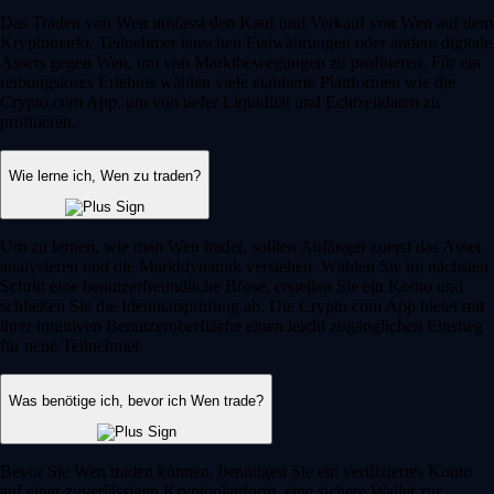
Das Traden von Wen umfasst den Kauf und Verkauf von Wen auf dem
Kryptomarkt. Teilnehmer tauschen Fiatwährungen oder andere digitale
Assets gegen Wen, um von Marktbewegungen zu profitieren. Für ein
reibungsloses Erlebnis wählen viele etablierte Plattformen wie die
Crypto.com App, um von tiefer Liquidität und Echtzeitdaten zu
profitieren.
Wie lerne ich, Wen zu traden?
Um zu lernen, wie man Wen tradet, sollten Anfänger zuerst das Asset
analysieren und die Marktdynamik verstehen. Wählen Sie im nächsten
Schritt eine benutzerfreundliche Börse, erstellen Sie ein Konto und
schließen Sie die Identitätsprüfung ab. Die Crypto.com App bietet mit
ihrer intuitiven Benutzeroberfläche einen leicht zugänglichen Einstieg
für neue Teilnehmer.
Was benötige ich, bevor ich Wen trade?
Bevor Sie Wen traden können, benötigen Sie ein verifiziertes Konto
auf einer zuverlässigen Kryptoplattform, eine sichere Wallet zur