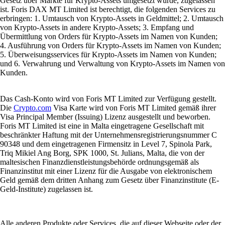
Gesetz über Märkte für Krypto-Assets umgesetzt wurde, zugelassen
ist. Foris DAX MT Limited ist berechtigt, die folgenden Services zu
erbringen: 1. Umtausch von Krypto-Assets in Geldmittel; 2. Umtausch
von Krypto-Assets in andere Krypto-Assets; 3. Empfang und
Übermittlung von Orders für Krypto-Assets im Namen von Kunden;
4. Ausführung von Orders für Krypto-Assets im Namen von Kunden;
5. Überweisungsservices für Krypto-Assets im Namen von Kunden;
und 6. Verwahrung und Verwaltung von Krypto-Assets im Namen von
Kunden.
Das Cash-Konto wird von Foris MT Limited zur Verfügung gestellt.
Die
Crypto.com
Visa Karte wird von Foris MT Limited gemäß ihrer
Visa Principal Member (Issuing) Lizenz ausgestellt und beworben.
Foris MT Limited ist eine in Malta eingetragene Gesellschaft mit
beschränkter Haftung mit der Unternehmensregistrierungsnummer C
90348 und dem eingetragenen Firmensitz in Level 7, Spinola Park,
Triq Mikiel Ang Borg, SPK 1000, St. Julians, Malta, die von der
maltesischen Finanzdienstleistungsbehörde ordnungsgemäß als
Finanzinstitut mit einer Lizenz für die Ausgabe von elektronischem
Geld gemäß dem dritten Anhang zum Gesetz über Finanzinstitute (E-
Geld-Institute) zugelassen ist.
Alle anderen Produkte oder Services, die auf dieser Webseite oder der