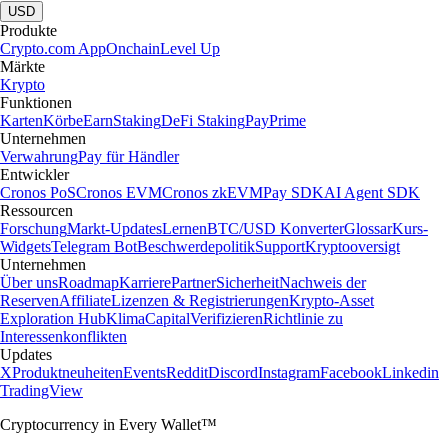
USD
Produkte
Crypto.com App
Onchain
Level Up
Märkte
Krypto
Funktionen
Karten
Körbe
Earn
Staking
DeFi Staking
Pay
Prime
Unternehmen
Verwahrung
Pay für Händler
Entwickler
Cronos PoS
Cronos EVM
Cronos zkEVM
Pay SDK
AI Agent SDK
Ressourcen
Forschung
Markt-Updates
Lernen
BTC/USD Konverter
Glossar
Kurs-
Widgets
Telegram Bot
Beschwerdepolitik
Support
Kryptooversigt
Unternehmen
Über uns
Roadmap
Karriere
Partner
Sicherheit
Nachweis der
Reserven
Affiliate
Lizenzen & Registrierungen
Krypto-Asset
Exploration Hub
Klima
Capital
Verifizieren
Richtlinie zu
Interessenkonflikten
Updates
X
Produktneuheiten
Events
Reddit
Discord
Instagram
Facebook
Linkedin
TradingView
Cryptocurrency in Every Wallet™