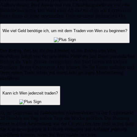
Aufbewahrung Ihrer Assets und eine Einzahlungsmethode wie eine
Banküberweisung. Die Wahl einer All-in-One-App wie Crypto.com
bietet Ihnen all diese essenziellen Tools an einem praktischen Ort.
Wie viel Geld benötige ich, um mit dem Traden von Wen zu beginnen?
Der Betrag, den Sie für den Einstieg in das Traden von Wen
benötigen, hängt von der gewählten Plattform und Ihrem persönlichen
Budget ab. Viele Börsen ermöglichen den Start bereits mit kleinen
Beträgen. In der Crypto.com App können Sie Ihr Konto aufladen und
Ihren ersten Trade schon mit einem sehr geringen Mindestbetrag
ausführen.
Kann ich Wen jederzeit traden?
Ja, im Gegensatz zu traditionellen Aktienmärkten ist der Kryptomarkt
24 Stunden am Tag, sieben Tage die Woche geöffnet. Die Nutzung
einer mobilen Anwendung wie der Crypto.com App stellt sicher, dass
Sie Kursbewegungen in Echtzeit verfolgen und Aufträge jederzeit
ausführen können, wenn Sie Wen traden möchten.