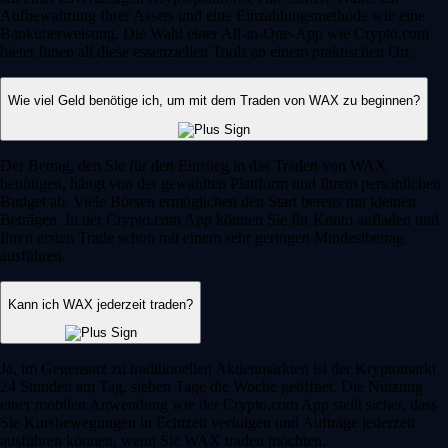
Aufbewahrung Ihrer Assets und eine Einzahlungsmethode wie eine
Banküberweisung. Die Wahl einer All-in-One-App wie Crypto.com
bietet Ihnen all diese essenziellen Tools an einem praktischen Ort.
Wie viel Geld benötige ich, um mit dem Traden von WAX zu beginnen?
Der Betrag, den Sie für den Einstieg in das Traden von WAX
benötigen, hängt von der gewählten Plattform und Ihrem persönlichen
Budget ab. Viele Börsen ermöglichen den Start bereits mit kleinen
Beträgen. In der Crypto.com App können Sie Ihr Konto aufladen und
Ihren ersten Trade schon mit einem sehr geringen Mindestbetrag
ausführen.
Kann ich WAX jederzeit traden?
Ja, im Gegensatz zu traditionellen Aktienmärkten ist der Kryptomarkt
24 Stunden am Tag, sieben Tage die Woche geöffnet. Die Nutzung
einer mobilen Anwendung wie der Crypto.com App stellt sicher, dass
Sie Kursbewegungen in Echtzeit verfolgen und Aufträge jederzeit
ausführen können, wenn Sie WAX traden möchten.