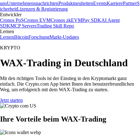
uns
Unternehmensnachrichten
Produktneuheiten
Events
Karriere
Partner
S
icherheit
Lizenzen & Registrierung
Entwickler
Cronos PoS
Cronos EVM
Cronos zkEVM
Pay SDK
AI Agent
SDK
MCP Servers
Trading Skill Repo
Lernen
Lernen
Bitcoin
Forschung
Markt-Updates
KRYPTO
WAX-Trading in Deutschland
Mit den richtigen Tools ist der Einstieg in den Kryptomarkt ganz
einfach. Die Crypto.com App bietet Ihnen den benutzerfreundlichen
Weg, um erfolgreich mit dem WAX-Trading zu starten.
Jetzt starten
Ihre Vorteile beim WAX-Trading