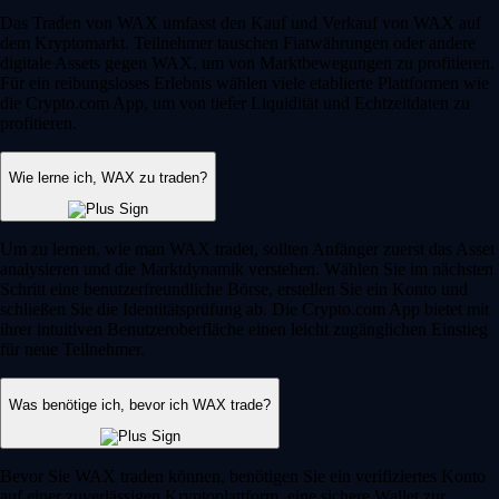
Das Traden von WAX umfasst den Kauf und Verkauf von WAX auf
dem Kryptomarkt. Teilnehmer tauschen Fiatwährungen oder andere
digitale Assets gegen WAX, um von Marktbewegungen zu profitieren.
Für ein reibungsloses Erlebnis wählen viele etablierte Plattformen wie
die Crypto.com App, um von tiefer Liquidität und Echtzeitdaten zu
profitieren.
Wie lerne ich, WAX zu traden?
Um zu lernen, wie man WAX tradet, sollten Anfänger zuerst das Asset
analysieren und die Marktdynamik verstehen. Wählen Sie im nächsten
Schritt eine benutzerfreundliche Börse, erstellen Sie ein Konto und
schließen Sie die Identitätsprüfung ab. Die Crypto.com App bietet mit
ihrer intuitiven Benutzeroberfläche einen leicht zugänglichen Einstieg
für neue Teilnehmer.
Was benötige ich, bevor ich WAX trade?
Bevor Sie WAX traden können, benötigen Sie ein verifiziertes Konto
auf einer zuverlässigen Kryptoplattform, eine sichere Wallet zur