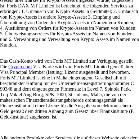
Gesetz über Märkte für Krypto-Assets umgesetzt wurde, zugelassen
ist. Foris DAX MT Limited ist berechtigt, die folgenden Services zu
erbringen: 1. Umtausch von Krypto-Assets in Geldmittel; 2. Umtausch
von Krypto-Assets in andere Krypto-Assets; 3. Empfang und
Übermittlung von Orders für Krypto-Assets im Namen von Kunden;
4. Ausführung von Orders für Krypto-Assets im Namen von Kunden;
5. Überweisungsservices für Krypto-Assets im Namen von Kunden;
und 6. Verwahrung und Verwaltung von Krypto-Assets im Namen von
Kunden.
Das Cash-Konto wird von Foris MT Limited zur Verfügung gestellt.
Die
Crypto.com
Visa Karte wird von Foris MT Limited gemäß ihrer
Visa Principal Member (Issuing) Lizenz ausgestellt und beworben.
Foris MT Limited ist eine in Malta eingetragene Gesellschaft mit
beschränkter Haftung mit der Unternehmensregistrierungsnummer C
90348 und dem eingetragenen Firmensitz in Level 7, Spinola Park,
Triq Mikiel Ang Borg, SPK 1000, St. Julians, Malta, die von der
maltesischen Finanzdienstleistungsbehörde ordnungsgemäß als
Finanzinstitut mit einer Lizenz für die Ausgabe von elektronischem
Geld gemäß dem dritten Anhang zum Gesetz über Finanzinstitute (E-
Geld-Institute) zugelassen ist.
Alle anderen Produkte oder Services, die auf dieser Webseite oder der