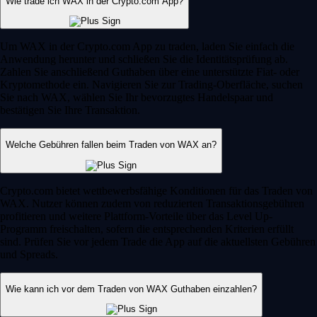
Wie trade ich WAX in der Crypto.com App?
Um WAX in der Crypto.com App zu traden, laden Sie einfach die
Anwendung herunter und schließen Sie die Identitätsprüfung ab.
Zahlen Sie anschließend Guthaben über eine unterstützte Fiat- oder
Kryptomethode ein. Navigieren Sie zur Trading-Oberfläche, suchen
Sie nach WAX, wählen Sie Ihr bevorzugtes Handelspaar und
bestätigen Sie Ihre Transaktion.
Welche Gebühren fallen beim Traden von WAX an?
Crypto.com bietet wettbewerbsfähige Konditionen für das Traden von
WAX. Nutzer können zudem von reduzierten Transaktionsgebühren
profitieren und weitere Plattform-Vorteile über das Level Up-
Programm freischalten, sofern die entsprechenden Kriterien erfüllt
sind. Prüfen Sie vor jedem Trade die App auf die aktuellsten Gebühren
und Spreads.
Wie kann ich vor dem Traden von WAX Guthaben einzahlen?