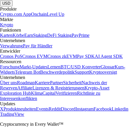
USD
Produkte
Crypto.com App
Onchain
Level Up
Märkte
Krypto
Funktionen
Karten
Körbe
Earn
Staking
DeFi Staking
Pay
Prime
Unternehmen
Verwahrung
Pay für Händler
Entwickler
Cronos PoS
Cronos EVM
Cronos zkEVM
Pay SDK
AI Agent SDK
Ressourcen
Forschung
Markt-Updates
Lernen
BTC/USD Konverter
Glossar
Kurs-
Widgets
Telegram Bot
Beschwerdepolitik
Support
Kryptooversigt
Unternehmen
Über uns
Roadmap
Karriere
Partner
Sicherheit
Nachweis der
Reserven
Affiliate
Lizenzen & Registrierungen
Krypto-Asset
Exploration Hub
Klima
Capital
Verifizieren
Richtlinie zu
Interessenkonflikten
Updates
X
Produktneuheiten
Events
Reddit
Discord
Instagram
Facebook
Linkedin
TradingView
Cryptocurrency in Every Wallet™