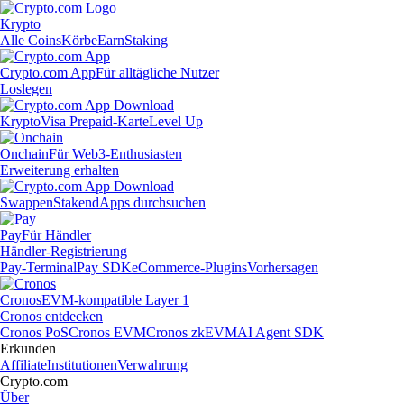
Krypto
Alle Coins
Körbe
Earn
Staking
Crypto.com App
Für alltägliche Nutzer
Loslegen
Krypto
Visa Prepaid-Karte
Level Up
Onchain
Für Web3-Enthusiasten
Erweiterung erhalten
Swappen
Staken
dApps durchsuchen
Pay
Für Händler
Händler-Registrierung
Pay-Terminal
Pay SDK
eCommerce-Plugins
Vorhersagen
Cronos
EVM-kompatible Layer 1
Cronos entdecken
Cronos PoS
Cronos EVM
Cronos zkEVM
AI Agent SDK
Erkunden
Affiliate
Institutionen
Verwahrung
Crypto.com
Über