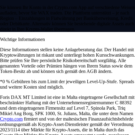
Sie können Ihr Konto in der Crypto.com App auf verschiedene Weisen
aufladen, bevor Sie WAX traden. Die Plattform unterstützt – je nach
Region – Einzahlungen in Fiatwährung per Banküberweisung, Kredit-
oder Debitkarte. Alternativ können Sie bestehende digitale Assets auch
direkt in Ihre Krypto-Wallet übertragen.
Wichtige Informationen
Diese Informationen stellen keine Anlageberatung dar. Der Handel mit
Kryptowährungen ist riskant und unterliegt hohen Kursschwankungen.
Bitte prüfen Sie Ihre persönliche Risikobereitschaft sorgfältig. Alle
genannten Vorteile oder Prämien hängen von Ihrem Status sowie dem
Token-Besitz ab und können sich gemäß den AGB ändern.
*0 % Gebühren bis zum Limit der jeweiligen Level-Up-Stufe. Spreads
und weitere Kosten sind möglich.
Foris DAX MT Limited ist eine in Malta eingetragene Gesellschaft mit
beschränkter Haftung mit der Unternehmensregisternummer C 88392
und dem eingetragenen Firmensitz auf Level 7, Spinola Park, Triq
Mikiel Ang Borg, SPK 1000, St. Julians, Malta, die unter dem Namen
Crypto.com
firmiert und von der maltesischen Finanzaufsichtsbehörde
ordnungsgemäß als Krypto-Asset-Dienstleister gemäß der Verordnung
2023/1114 über Märkte für Krypto-Assets, die in Malta durch das