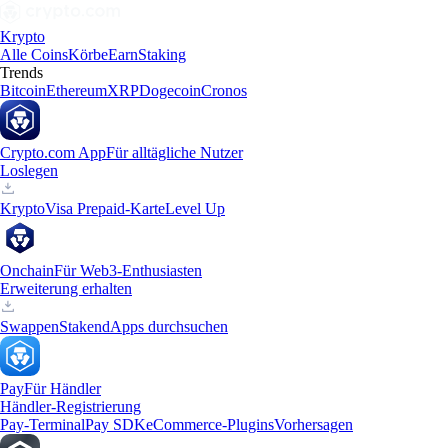
Krypto
Alle Coins
Körbe
Earn
Staking
Trends
Bitcoin
Ethereum
XRP
Dogecoin
Cronos
Crypto.com App
Für alltägliche Nutzer
Loslegen
Krypto
Visa Prepaid-Karte
Level Up
Onchain
Für Web3-Enthusiasten
Erweiterung erhalten
Swappen
Staken
dApps durchsuchen
Pay
Für Händler
Händler-Registrierung
Pay-Terminal
Pay SDK
eCommerce-Plugins
Vorhersagen