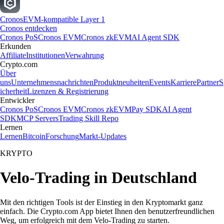
Cronos
EVM-kompatible Layer 1
Cronos entdecken
Cronos PoS
Cronos EVM
Cronos zkEVM
AI Agent SDK
Erkunden
Affiliate
Institutionen
Verwahrung
Crypto.com
Über
uns
Unternehmensnachrichten
Produktneuheiten
Events
Karriere
Partner
S
icherheit
Lizenzen & Registrierung
Entwickler
Cronos PoS
Cronos EVM
Cronos zkEVM
Pay SDK
AI Agent
SDK
MCP Servers
Trading Skill Repo
Lernen
Lernen
Bitcoin
Forschung
Markt-Updates
KRYPTO
Velo-Trading in Deutschland
Mit den richtigen Tools ist der Einstieg in den Kryptomarkt ganz
einfach. Die Crypto.com App bietet Ihnen den benutzerfreundlichen
Weg, um erfolgreich mit dem Velo-Trading zu starten.