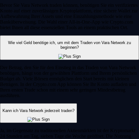
Bevor Sie Vara Network traden können, benötigen Sie ein verifiziertes
Konto auf einer zuverlässigen Kryptoplattform, eine sichere Wallet zur
Aufbewahrung Ihrer Assets und eine Einzahlungsmethode wie eine
Banküberweisung. Die Wahl einer All-in-One-App wie Crypto.com
bietet Ihnen all diese essenziellen Tools an einem praktischen Ort.
Wie viel Geld benötige ich, um mit dem Traden von Vara Network zu
beginnen?
Der Betrag, den Sie für den Einstieg in das Traden von Vara Network
benötigen, hängt von der gewählten Plattform und Ihrem persönlichen
Budget ab. Viele Börsen ermöglichen den Start bereits mit kleinen
Beträgen. In der Crypto.com App können Sie Ihr Konto aufladen und
Ihren ersten Trade schon mit einem sehr geringen Mindestbetrag
ausführen.
Kann ich Vara Network jederzeit traden?
Ja, im Gegensatz zu traditionellen Aktienmärkten ist der Kryptomarkt
24 Stunden am Tag, sieben Tage die Woche geöffnet. Die Nutzung