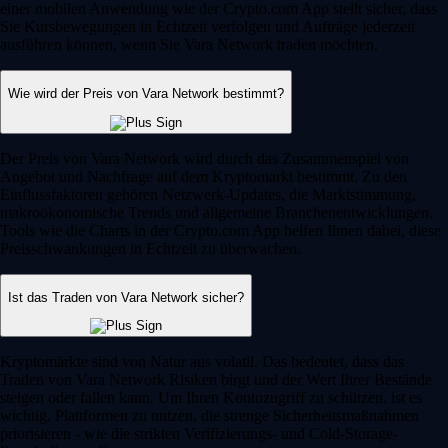
einer mobilen Anwendung wie der Crypto.com App stellt sicher, dass
Sie Kursbewegungen in Echtzeit verfolgen und Aufträge jederzeit
ausführen können, wenn Sie Vara Network traden möchten.
Wie wird der Preis von Vara Network bestimmt?
Der Preis von Vara Network wird durch das Zusammenspiel von
Angebot und Nachfrage auf dem Kryptomarkt bestimmt. Zu den
Einflussfaktoren gehören Netzwerk-Updates, die Marktstimmung,
makroökonomische Trends und allgemeine Branchenentwicklungen.
Tools wie die Charts in der Crypto.com App helfen Ihnen dabei, diese
Preisschwankungen in Echtzeit zu überwachen.
Ist das Traden von Vara Network sicher?
Kryptomärkte sind von Natur aus volatil. Das bedeutet, dass das
Traden von Vara Network Risiken birgt und der Wert Ihrer Bestände
steigen oder fallen kann. Um Ihren Kontozugriff zu schützen, ist es
wichtig, Plattformen zu nutzen, die strenge Sicherheitsmaßnahmen
priorisieren - wie die strikten Verifizierungs- und Cold-Storage-