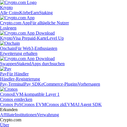
Krypto
Alle Coins
Körbe
Earn
Staking
Crypto.com App
Für alltägliche Nutzer
Loslegen
Krypto
Visa Prepaid-Karte
Level Up
Onchain
Für Web3-Enthusiasten
Erweiterung erhalten
Swappen
Staken
dApps durchsuchen
Pay
Für Händler
Händler-Registrierung
Pay-Terminal
Pay SDK
eCommerce-Plugins
Vorhersagen
Cronos
EVM-kompatible Layer 1
Cronos entdecken
Cronos PoS
Cronos EVM
Cronos zkEVM
AI Agent SDK
Erkunden
Affiliate
Institutionen
Verwahrung
Crypto.com
Über