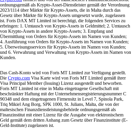
ordnungsgemäß als Krypto-Asset-Dienstleister gemäß der Verordnung
2023/1114 über Märkte für Krypto-Assets, die in Malta durch das
Gesetz über Märkte für Krypto-Assets umgesetzt wurde, zugelassen
ist. Foris DAX MT Limited ist berechtigt, die folgenden Services zu
erbringen: 1. Umtausch von Krypto-Assets in Geldmittel; 2. Umtausch
von Krypto-Assets in andere Krypto-Assets; 3. Empfang und
Übermittlung von Orders für Krypto-Assets im Namen von Kunden;
4. Ausführung von Orders für Krypto-Assets im Namen von Kunden;
5. Überweisungsservices für Krypto-Assets im Namen von Kunden;
und 6. Verwahrung und Verwaltung von Krypto-Assets im Namen von
Kunden.
Das Cash-Konto wird von Foris MT Limited zur Verfügung gestellt.
Die
Crypto.com
Visa Karte wird von Foris MT Limited gemäß ihrer
Visa Principal Member (Issuing) Lizenz ausgestellt und beworben.
Foris MT Limited ist eine in Malta eingetragene Gesellschaft mit
beschränkter Haftung mit der Unternehmensregistrierungsnummer C
90348 und dem eingetragenen Firmensitz in Level 7, Spinola Park,
Triq Mikiel Ang Borg, SPK 1000, St. Julians, Malta, die von der
maltesischen Finanzdienstleistungsbehörde ordnungsgemäß als
Finanzinstitut mit einer Lizenz für die Ausgabe von elektronischem
Geld gemäß dem dritten Anhang zum Gesetz über Finanzinstitute (E-
Geld-Institute) zugelassen ist.