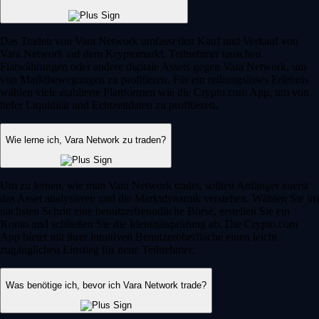
Das Traden von Vara Network umfasst den Kauf und Verkauf von
Vara Network auf dem Kryptomarkt. Teilnehmer tauschen
Fiatwährungen oder andere digitale Assets gegen Vara Network, um
von Marktbewegungen zu profitieren. Für ein reibungsloses Erlebnis
wählen viele etablierte Plattformen wie die Crypto.com App, um von
tiefer Liquidität und Echtzeitdaten zu profitieren.
Wie lerne ich, Vara Network zu traden?
Um zu lernen, wie man Vara Network tradet, sollten Anfänger zuerst
das Asset analysieren und die Marktdynamik verstehen. Wählen Sie im
nächsten Schritt eine benutzerfreundliche Börse, erstellen Sie ein
Konto und schließen Sie die Identitätsprüfung ab. Die Crypto.com
App bietet mit ihrer intuitiven Benutzeroberfläche einen leicht
zugänglichen Einstieg für neue Teilnehmer.
Was benötige ich, bevor ich Vara Network trade?