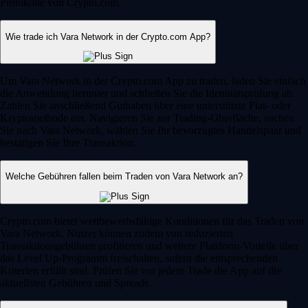
Protokolle von Crypto.com.
Wie trade ich Vara Network in der Crypto.com App?
Um Vara Network in der Crypto.com App zu traden, laden Sie einfach
die Anwendung herunter und schließen Sie die Identitätsprüfung ab.
Zahlen Sie anschließend Guthaben über eine unterstützte Fiat- oder
Kryptomethode ein. Navigieren Sie zur Trading-Oberfläche, suchen
Sie nach Vara Network, wählen Sie Ihr bevorzugtes Handelspaar und
bestätigen Sie Ihre Transaktion.
Welche Gebühren fallen beim Traden von Vara Network an?
Crypto.com bietet wettbewerbsfähige Konditionen für das Traden von
Vara Network. Nutzer können zudem von reduzierten
Transaktionsgebühren profitieren und weitere Plattform-Vorteile über
das Level Up-Programm freischalten, sofern die entsprechenden
Kriterien erfüllt sind. Prüfen Sie vor jedem Trade die App auf die
aktuellsten Gebühren und Spreads.