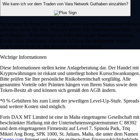
Wie kann ich vor dem Traden von Vara Network Guthaben einzahlen?
Sie können Ihr Konto in der Crypto.com App auf verschiedene Weisen
aufladen, bevor Sie Vara Network traden. Die Plattform unterstützt – je
nach Region – Einzahlungen in Fiatwährung per Banküberweisung,
Kredit- oder Debitkarte. Alternativ können Sie bestehende digitale
Assets auch direkt in Ihre Krypto-Wallet übertragen.
Wichtige Informationen
Diese Informationen stellen keine Anlageberatung dar. Der Handel mit
Kryptowährungen ist riskant und unterliegt hohen Kursschwankungen.
Bitte prüfen Sie Ihre persönliche Risikobereitschaft sorgfältig. Alle
genannten Vorteile oder Prämien hängen von Ihrem Status sowie dem
Token-Besitz ab und können sich gemäß den AGB ändern.
*0 % Gebühren bis zum Limit der jeweiligen Level-Up-Stufe. Spreads
und weitere Kosten sind möglich.
Foris DAX MT Limited ist eine in Malta eingetragene Gesellschaft mit
beschränkter Haftung mit der Unternehmensregisternummer C 88392
und dem eingetragenen Firmensitz auf Level 7, Spinola Park, Triq
Mikiel Ang Borg, SPK 1000, St. Julians, Malta, die unter dem Namen
Crypto.com
firmiert und von der maltesischen Finanzaufsichtsbehörde