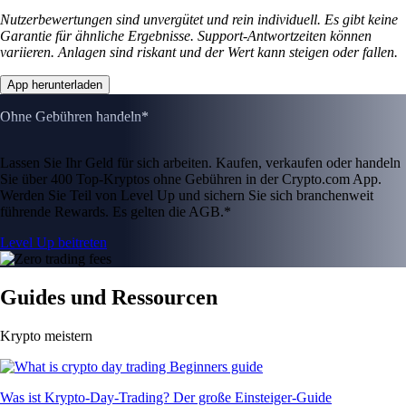
Nutzerbewertungen sind unvergütet und rein individuell. Es gibt keine
Garantie für ähnliche Ergebnisse. Support-Antwortzeiten können
variieren. Anlagen sind riskant und der Wert kann steigen oder fallen.
App herunterladen
Ohne Gebühren handeln*
Lassen Sie Ihr Geld für sich arbeiten. Kaufen, verkaufen oder handeln
Sie über 400 Top-Kryptos ohne Gebühren in der Crypto.com App.
Werden Sie Teil von Level Up und sichern Sie sich branchenweit
führende Rewards. Es gelten die AGB.*
Level Up beitreten
Guides und Ressourcen
Krypto meistern
Was ist Krypto-Day-Trading? Der große Einsteiger-Guide