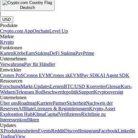
Deutsch
|
USD
Produkte
Crypto.com App
Onchain
Level Up
Märkte
Krypto
Funktionen
Karten
Körbe
Earn
Staking
DeFi Staking
Pay
Prime
Unternehmen
Verwahrung
Pay für Händler
Entwickler
Cronos PoS
Cronos EVM
Cronos zkEVM
Pay SDK
AI Agent SDK
Ressourcen
Forschung
Markt-Updates
Lernen
BTC/USD Konverter
Glossar
Kurs-
Widgets
Telegram Bot
Beschwerdepolitik
Support
Kryptooversigt
Unternehmen
Über uns
Roadmap
Karriere
Partner
Sicherheit
Nachweis der
Reserven
Affiliate
Lizenzen & Registrierungen
Krypto-Asset
Exploration Hub
Klima
Capital
Verifizieren
Richtlinie zu
Interessenkonflikten
Updates
X
Produktneuheiten
Events
Reddit
Discord
Instagram
Facebook
Linkedin
TradingView