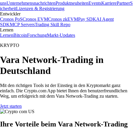
uns
Unternehmensnachrichten
Produktneuheiten
Events
Karriere
Partner
S
icherheit
Lizenzen & Registrierung
Entwickler
Cronos PoS
Cronos EVM
Cronos zkEVM
Pay SDK
AI Agent
SDK
MCP Servers
Trading Skill Repo
Lernen
Lernen
Bitcoin
Forschung
Markt-Updates
KRYPTO
Vara Network-Trading in
Deutschland
Mit den richtigen Tools ist der Einstieg in den Kryptomarkt ganz
einfach. Die Crypto.com App bietet Ihnen den benutzerfreundlichen
Weg, um erfolgreich mit dem Vara Network-Trading zu starten.
Jetzt starten
Ihre Vorteile beim Vara Network-Trading