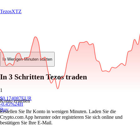
Tezos
XTZ
In Wenigen Minuten starten
In 3 Schritten Tezos traden
1
$
0.174087
EUR
Konto erstellen
-0.45
%
24H
Buy
Erstellen Sie Ihr Konto in wenigen Minuten. Laden Sie die
Crypto.com App herunter oder registrieren Sie sich online und
bestätigen Sie Ihre E-Mail.