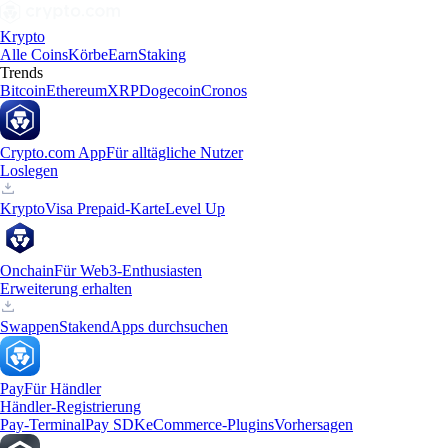
Krypto
Alle Coins
Körbe
Earn
Staking
Trends
Bitcoin
Ethereum
XRP
Dogecoin
Cronos
Crypto.com App
Für alltägliche Nutzer
Loslegen
Krypto
Visa Prepaid-Karte
Level Up
Onchain
Für Web3-Enthusiasten
Erweiterung erhalten
Swappen
Staken
dApps durchsuchen
Pay
Für Händler
Händler-Registrierung
Pay-Terminal
Pay SDK
eCommerce-Plugins
Vorhersagen