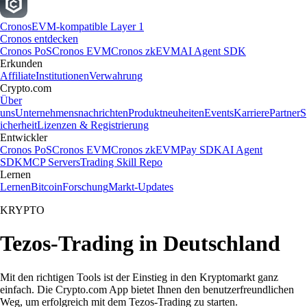
Cronos
EVM-kompatible Layer 1
Cronos entdecken
Cronos PoS
Cronos EVM
Cronos zkEVM
AI Agent SDK
Erkunden
Affiliate
Institutionen
Verwahrung
Crypto.com
Über
uns
Unternehmensnachrichten
Produktneuheiten
Events
Karriere
Partner
S
icherheit
Lizenzen & Registrierung
Entwickler
Cronos PoS
Cronos EVM
Cronos zkEVM
Pay SDK
AI Agent
SDK
MCP Servers
Trading Skill Repo
Lernen
Lernen
Bitcoin
Forschung
Markt-Updates
KRYPTO
Tezos-Trading in Deutschland
Mit den richtigen Tools ist der Einstieg in den Kryptomarkt ganz
einfach. Die Crypto.com App bietet Ihnen den benutzerfreundlichen
Weg, um erfolgreich mit dem Tezos-Trading zu starten.