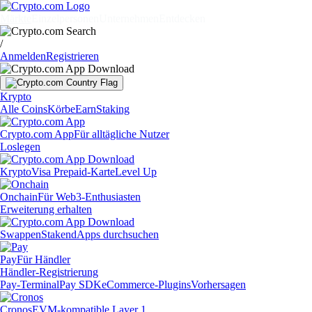
Märkte
Einzelpersonen
Unternehmen
Entdecken
/
Anmelden
Registrieren
Krypto
Alle Coins
Körbe
Earn
Staking
Crypto.com App
Für alltägliche Nutzer
Loslegen
Krypto
Visa Prepaid-Karte
Level Up
Onchain
Für Web3-Enthusiasten
Erweiterung erhalten
Swappen
Staken
dApps durchsuchen
Pay
Für Händler
Händler-Registrierung
Pay-Terminal
Pay SDK
eCommerce-Plugins
Vorhersagen
Cronos
EVM-kompatible Layer 1