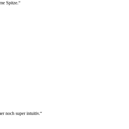
ame Spitze.“
r noch super intuitiv.“