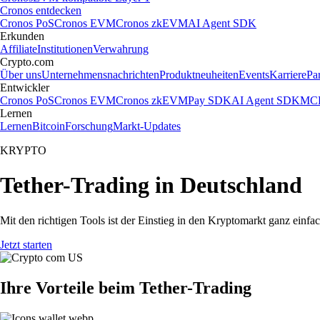
Cronos entdecken
Cronos PoS
Cronos EVM
Cronos zkEVM
AI Agent SDK
Erkunden
Affiliate
Institutionen
Verwahrung
Crypto.com
Über uns
Unternehmensnachrichten
Produktneuheiten
Events
Karriere
Pa
Entwickler
Cronos PoS
Cronos EVM
Cronos zkEVM
Pay SDK
AI Agent SDK
MCP
Lernen
Lernen
Bitcoin
Forschung
Markt-Updates
KRYPTO
Tether-Trading in Deutschland
Mit den richtigen Tools ist der Einstieg in den Kryptomarkt ganz einf
Jetzt starten
Ihre Vorteile beim Tether-Trading