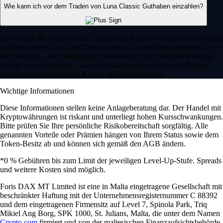
Wie kann ich vor dem Traden von Luna Classic Guthaben einzahlen?
Sie können Ihr Konto in der Crypto.com App auf verschiedene Weisen
aufladen, bevor Sie Luna Classic traden. Die Plattform unterstützt – je
nach Region – Einzahlungen in Fiatwährung per Banküberweisung,
Kredit- oder Debitkarte. Alternativ können Sie bestehende digitale
Assets auch direkt in Ihre Krypto-Wallet übertragen.
Wichtige Informationen
Diese Informationen stellen keine Anlageberatung dar. Der Handel mit
Kryptowährungen ist riskant und unterliegt hohen Kursschwankungen.
Bitte prüfen Sie Ihre persönliche Risikobereitschaft sorgfältig. Alle
genannten Vorteile oder Prämien hängen von Ihrem Status sowie dem
Token-Besitz ab und können sich gemäß den AGB ändern.
*0 % Gebühren bis zum Limit der jeweiligen Level-Up-Stufe. Spreads
und weitere Kosten sind möglich.
Foris DAX MT Limited ist eine in Malta eingetragene Gesellschaft mit
beschränkter Haftung mit der Unternehmensregisternummer C 88392
und dem eingetragenen Firmensitz auf Level 7, Spinola Park, Triq
Mikiel Ang Borg, SPK 1000, St. Julians, Malta, die unter dem Namen
Crypto.com
firmiert und von der maltesischen Finanzaufsichtsbehörde