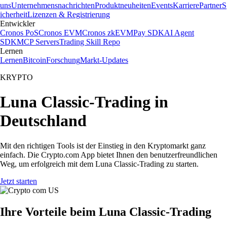
uns
Unternehmensnachrichten
Produktneuheiten
Events
Karriere
Partner
S
icherheit
Lizenzen & Registrierung
Entwickler
Cronos PoS
Cronos EVM
Cronos zkEVM
Pay SDK
AI Agent
SDK
MCP Servers
Trading Skill Repo
Lernen
Lernen
Bitcoin
Forschung
Markt-Updates
KRYPTO
Luna Classic-Trading in
Deutschland
Mit den richtigen Tools ist der Einstieg in den Kryptomarkt ganz
einfach. Die Crypto.com App bietet Ihnen den benutzerfreundlichen
Weg, um erfolgreich mit dem Luna Classic-Trading zu starten.
Jetzt starten
Ihre Vorteile beim Luna Classic-Trading