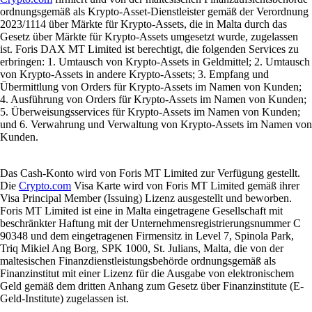
ordnungsgemäß als Krypto-Asset-Dienstleister gemäß der Verordnung
2023/1114 über Märkte für Krypto-Assets, die in Malta durch das
Gesetz über Märkte für Krypto-Assets umgesetzt wurde, zugelassen
ist. Foris DAX MT Limited ist berechtigt, die folgenden Services zu
erbringen: 1. Umtausch von Krypto-Assets in Geldmittel; 2. Umtausch
von Krypto-Assets in andere Krypto-Assets; 3. Empfang und
Übermittlung von Orders für Krypto-Assets im Namen von Kunden;
4. Ausführung von Orders für Krypto-Assets im Namen von Kunden;
5. Überweisungsservices für Krypto-Assets im Namen von Kunden;
und 6. Verwahrung und Verwaltung von Krypto-Assets im Namen von
Kunden.
Das Cash-Konto wird von Foris MT Limited zur Verfügung gestellt.
Die
Crypto.com
Visa Karte wird von Foris MT Limited gemäß ihrer
Visa Principal Member (Issuing) Lizenz ausgestellt und beworben.
Foris MT Limited ist eine in Malta eingetragene Gesellschaft mit
beschränkter Haftung mit der Unternehmensregistrierungsnummer C
90348 und dem eingetragenen Firmensitz in Level 7, Spinola Park,
Triq Mikiel Ang Borg, SPK 1000, St. Julians, Malta, die von der
maltesischen Finanzdienstleistungsbehörde ordnungsgemäß als
Finanzinstitut mit einer Lizenz für die Ausgabe von elektronischem
Geld gemäß dem dritten Anhang zum Gesetz über Finanzinstitute (E-
Geld-Institute) zugelassen ist.