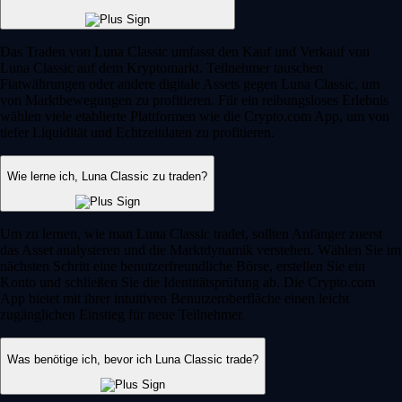
Das Traden von Luna Classic umfasst den Kauf und Verkauf von
Luna Classic auf dem Kryptomarkt. Teilnehmer tauschen
Fiatwährungen oder andere digitale Assets gegen Luna Classic, um
von Marktbewegungen zu profitieren. Für ein reibungsloses Erlebnis
wählen viele etablierte Plattformen wie die Crypto.com App, um von
tiefer Liquidität und Echtzeitdaten zu profitieren.
Wie lerne ich, Luna Classic zu traden?
Um zu lernen, wie man Luna Classic tradet, sollten Anfänger zuerst
das Asset analysieren und die Marktdynamik verstehen. Wählen Sie im
nächsten Schritt eine benutzerfreundliche Börse, erstellen Sie ein
Konto und schließen Sie die Identitätsprüfung ab. Die Crypto.com
App bietet mit ihrer intuitiven Benutzeroberfläche einen leicht
zugänglichen Einstieg für neue Teilnehmer.
Was benötige ich, bevor ich Luna Classic trade?