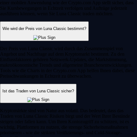
einer mobilen Anwendung wie der Crypto.com App stellt sicher, dass
Sie Kursbewegungen in Echtzeit verfolgen und Aufträge jederzeit
ausführen können, wenn Sie Luna Classic traden möchten.
Wie wird der Preis von Luna Classic bestimmt?
Der Preis von Luna Classic wird durch das Zusammenspiel von
Angebot und Nachfrage auf dem Kryptomarkt bestimmt. Zu den
Einflussfaktoren gehören Netzwerk-Updates, die Marktstimmung,
makroökonomische Trends und allgemeine Branchenentwicklungen.
Tools wie die Charts in der Crypto.com App helfen Ihnen dabei, diese
Preisschwankungen in Echtzeit zu überwachen.
Ist das Traden von Luna Classic sicher?
Kryptomärkte sind von Natur aus volatil. Das bedeutet, dass das
Traden von Luna Classic Risiken birgt und der Wert Ihrer Bestände
steigen oder fallen kann. Um Ihren Kontozugriff zu schützen, ist es
wichtig, Plattformen zu nutzen, die strenge Sicherheitsmaßnahmen
priorisieren - wie die strikten Verifizierungs- und Cold-Storage-