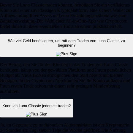
Bevor Sie Luna Classic traden können, benötigen Sie ein verifiziertes
Konto auf einer zuverlässigen Kryptoplattform, eine sichere Wallet zur
Aufbewahrung Ihrer Assets und eine Einzahlungsmethode wie eine
Banküberweisung. Die Wahl einer All-in-One-App wie Crypto.com
bietet Ihnen all diese essenziellen Tools an einem praktischen Ort.
Wie viel Geld benötige ich, um mit dem Traden von Luna Classic zu
beginnen?
Der Betrag, den Sie für den Einstieg in das Traden von Luna Classic
benötigen, hängt von der gewählten Plattform und Ihrem persönlichen
Budget ab. Viele Börsen ermöglichen den Start bereits mit kleinen
Beträgen. In der Crypto.com App können Sie Ihr Konto aufladen und
Ihren ersten Trade schon mit einem sehr geringen Mindestbetrag
ausführen.
Kann ich Luna Classic jederzeit traden?
Ja, im Gegensatz zu traditionellen Aktienmärkten ist der Kryptomarkt
24 Stunden am Tag, sieben Tage die Woche geöffnet. Die Nutzung