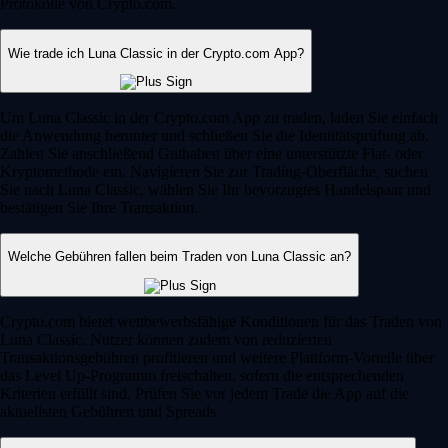
Protokolle von Crypto.com.
Wie trade ich Luna Classic in der Crypto.com App?
Um Luna Classic in der Crypto.com App zu traden, laden Sie einfach
die Anwendung herunter und schließen Sie die Identitätsprüfung ab.
Zahlen Sie anschließend Guthaben über eine unterstützte Fiat- oder
Kryptomethode ein. Navigieren Sie zur Trading-Oberfläche, suchen
Sie nach Luna Classic, wählen Sie Ihr bevorzugtes Handelspaar und
bestätigen Sie Ihre Transaktion.
Welche Gebühren fallen beim Traden von Luna Classic an?
Crypto.com bietet wettbewerbsfähige Konditionen für das Traden von
Luna Classic. Nutzer können zudem von reduzierten
Transaktionsgebühren profitieren und weitere Plattform-Vorteile über
das Level Up-Programm freischalten, sofern die entsprechenden
Kriterien erfüllt sind. Prüfen Sie vor jedem Trade die App auf die
aktuellsten Gebühren und Spreads.