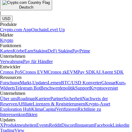
Deutsch
|
USD
Produkte
Crypto.com App
Onchain
Level Up
Märkte
Krypto
Funktionen
Karten
Körbe
Earn
Staking
DeFi Staking
Pay
Prime
Unternehmen
Verwahrung
Pay für Händler
Entwickler
Cronos PoS
Cronos EVM
Cronos zkEVM
Pay SDK
AI Agent SDK
Ressourcen
Forschung
Markt-Updates
Lernen
BTC/USD Konverter
Glossar
Kurs-
Widgets
Telegram Bot
Beschwerdepolitik
Support
Kryptooversigt
Unternehmen
Über uns
Roadmap
Karriere
Partner
Sicherheit
Nachweis der
Reserven
Affiliate
Lizenzen & Registrierungen
Krypto-Asset
Exploration Hub
Klima
Capital
Verifizieren
Richtlinie zu
Interessenkonflikten
Updates
X
Produktneuheiten
Events
Reddit
Discord
Instagram
Facebook
Linkedin
TradingView