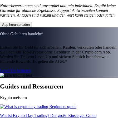
Nutzerbewertungen sind unvergütet und rein individuell. Es gibt keine
Garantie für ähnliche Ergebnisse. Support-Antwortzeiten können
variieren. Anlagen sind riskant und der Wert kann steigen oder fallen.
App herunterladen
Ohne Gebühren handeln*
Lassen Sie Ihr Geld für sich arbeiten. Kaufen, verkaufen oder handeln
Sie über 400 Top-Kryptos ohne Gebühren in der Crypto.com App.
Werden Sie Teil von Level Up und sichern Sie sich branchenweit
führende Rewards. Es gelten die AGB.*
Level Up beitreten
Guides und Ressourcen
Krypto meistern
Was ist Krypto-Day-Trading? Der große Einsteiger-Guide