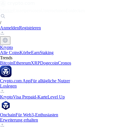
Märkte
Einzelpersonen
Unternehmen
Entdecken
/
Anmelden
Registrieren
Krypto
Alle Coins
Körbe
Earn
Staking
Trends
Bitcoin
Ethereum
XRP
Dogecoin
Cronos
Crypto.com App
Für alltägliche Nutzer
Loslegen
Krypto
Visa Prepaid-Karte
Level Up
Onchain
Für Web3-Enthusiasten
Erweiterung erhalten