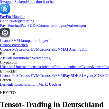
Swappen
Staken
dApps durchsuchen
Pay
Für Händler
Händler-Registrierung
Pay-Terminal
Pay SDK
eCommerce-Plugins
Vorhersagen
Cronos
EVM-kompatible Layer 1
Cronos entdecken
Cronos PoS
Cronos EVM
Cronos zkEVM
AI Agent SDK
Erkunden
Affiliate
Institutionen
Verwahrung
Crypto.com
Über uns
Unternehmensnachrichten
Produktneuheiten
Events
Karriere
Pa
Entwickler
Cronos PoS
Cronos EVM
Cronos zkEVM
Pay SDK
AI Agent SDK
MCP
Lernen
Lernen
Bitcoin
Forschung
Markt-Updates
KRYPTO
Tensor-Trading in Deutschland