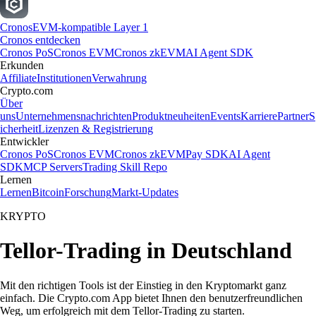
Cronos
EVM-kompatible Layer 1
Cronos entdecken
Cronos PoS
Cronos EVM
Cronos zkEVM
AI Agent SDK
Erkunden
Affiliate
Institutionen
Verwahrung
Crypto.com
Über
uns
Unternehmensnachrichten
Produktneuheiten
Events
Karriere
Partner
S
icherheit
Lizenzen & Registrierung
Entwickler
Cronos PoS
Cronos EVM
Cronos zkEVM
Pay SDK
AI Agent
SDK
MCP Servers
Trading Skill Repo
Lernen
Lernen
Bitcoin
Forschung
Markt-Updates
KRYPTO
Tellor-Trading in Deutschland
Mit den richtigen Tools ist der Einstieg in den Kryptomarkt ganz
einfach. Die Crypto.com App bietet Ihnen den benutzerfreundlichen
Weg, um erfolgreich mit dem Tellor-Trading zu starten.