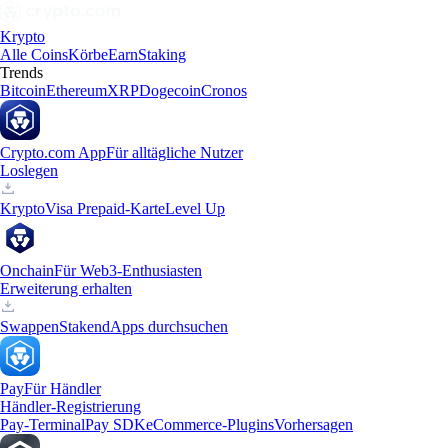
Krypto
Alle Coins
Körbe
Earn
Staking
Trends
Bitcoin
Ethereum
XRP
Dogecoin
Cronos
Crypto.com App
Für alltägliche Nutzer
Loslegen
Krypto
Visa Prepaid-Karte
Level Up
Onchain
Für Web3-Enthusiasten
Erweiterung erhalten
Swappen
Staken
dApps durchsuchen
Pay
Für Händler
Händler-Registrierung
Pay-Terminal
Pay SDK
eCommerce-Plugins
Vorhersagen