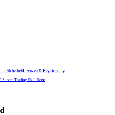
rtner
Sicherheit
Lizenzen & Registrierung
 Servers
Trading Skill Repo
nd