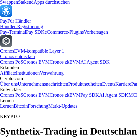
Swappen
Staken
dApps durchsuchen
Pay
Für Händler
Händler-Registrierung
Pay-Terminal
Pay SDK
eCommerce-Plugins
Vorhersagen
Cronos
EVM-kompatible Layer 1
Cronos entdecken
Cronos PoS
Cronos EVM
Cronos zkEVM
AI Agent SDK
Erkunden
Affiliate
Institutionen
Verwahrung
Crypto.com
Über uns
Unternehmensnachrichten
Produktneuheiten
Events
Karriere
Pa
Entwickler
Cronos PoS
Cronos EVM
Cronos zkEVM
Pay SDK
AI Agent SDK
MCP
Lernen
Lernen
Bitcoin
Forschung
Markt-Updates
KRYPTO
Synthetix-Trading in Deutschla