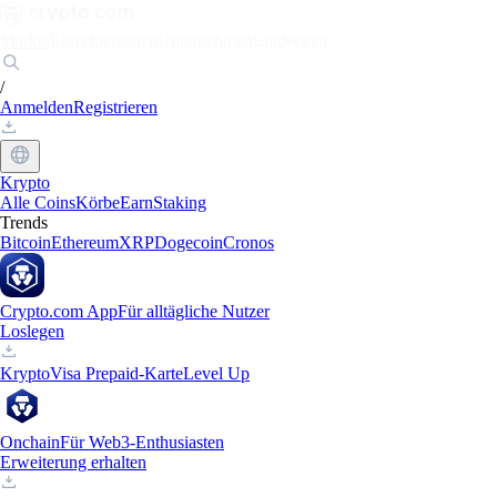
Märkte
Einzelpersonen
Unternehmen
Entdecken
/
Anmelden
Registrieren
Krypto
Alle Coins
Körbe
Earn
Staking
Trends
Bitcoin
Ethereum
XRP
Dogecoin
Cronos
Crypto.com App
Für alltägliche Nutzer
Loslegen
Krypto
Visa Prepaid-Karte
Level Up
Onchain
Für Web3-Enthusiasten
Erweiterung erhalten