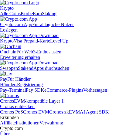
Krypto
Alle Coins
Körbe
Earn
Staking
Crypto.com App
Für alltägliche Nutzer
Loslegen
Krypto
Visa Prepaid-Karte
Level Up
Onchain
Für Web3-Enthusiasten
Erweiterung erhalten
Swappen
Staken
dApps durchsuchen
Pay
Für Händler
Händler-Registrierung
Pay-Terminal
Pay SDK
eCommerce-Plugins
Vorhersagen
Cronos
EVM-kompatible Layer 1
Cronos entdecken
Cronos PoS
Cronos EVM
Cronos zkEVM
AI Agent SDK
Erkunden
Affiliate
Institutionen
Verwahrung
Crypto.com
Über