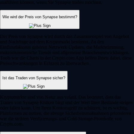
ausführen können, wenn Sie Synapse traden möchten.
Wie wird der Preis von Synapse bestimmt?
Der Preis von Synapse wird durch das Zusammenspiel von Angebot
und Nachfrage auf dem Kryptomarkt bestimmt. Zu den
Einflussfaktoren gehören Netzwerk-Updates, die Marktstimmung,
makroökonomische Trends und allgemeine Branchenentwicklungen.
Tools wie die Charts in der Crypto.com App helfen Ihnen dabei, diese
Preisschwankungen in Echtzeit zu überwachen.
Ist das Traden von Synapse sicher?
Kryptomärkte sind von Natur aus volatil. Das bedeutet, dass das
Traden von Synapse Risiken birgt und der Wert Ihrer Bestände steigen
oder fallen kann. Um Ihren Kontozugriff zu schützen, ist es wichtig,
Plattformen zu nutzen, die strenge Sicherheitsmaßnahmen priorisieren -
wie die strikten Verifizierungs- und Cold-Storage-Protokolle von
Crypto.com.