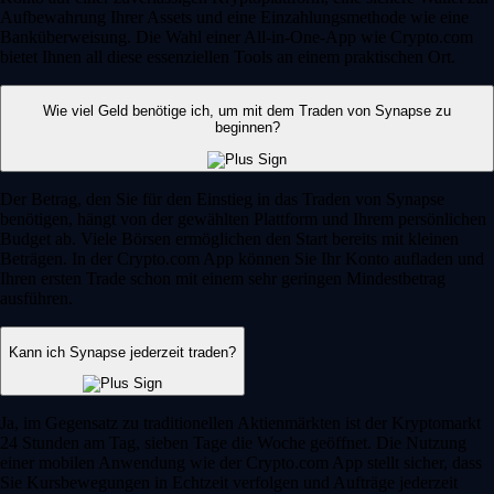
Aufbewahrung Ihrer Assets und eine Einzahlungsmethode wie eine
Banküberweisung. Die Wahl einer All-in-One-App wie Crypto.com
bietet Ihnen all diese essenziellen Tools an einem praktischen Ort.
Wie viel Geld benötige ich, um mit dem Traden von Synapse zu
beginnen?
Der Betrag, den Sie für den Einstieg in das Traden von Synapse
benötigen, hängt von der gewählten Plattform und Ihrem persönlichen
Budget ab. Viele Börsen ermöglichen den Start bereits mit kleinen
Beträgen. In der Crypto.com App können Sie Ihr Konto aufladen und
Ihren ersten Trade schon mit einem sehr geringen Mindestbetrag
ausführen.
Kann ich Synapse jederzeit traden?
Ja, im Gegensatz zu traditionellen Aktienmärkten ist der Kryptomarkt
24 Stunden am Tag, sieben Tage die Woche geöffnet. Die Nutzung
einer mobilen Anwendung wie der Crypto.com App stellt sicher, dass
Sie Kursbewegungen in Echtzeit verfolgen und Aufträge jederzeit