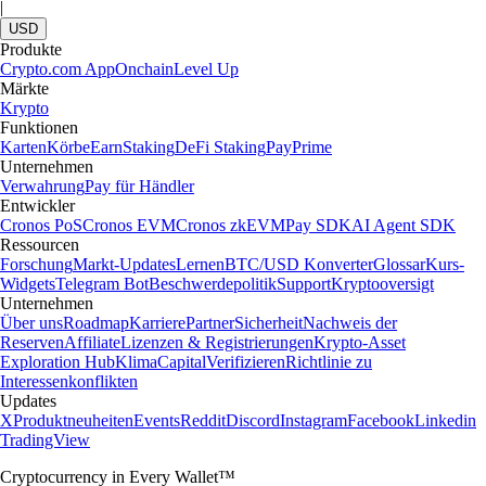
|
USD
Produkte
Crypto.com App
Onchain
Level Up
Märkte
Krypto
Funktionen
Karten
Körbe
Earn
Staking
DeFi Staking
Pay
Prime
Unternehmen
Verwahrung
Pay für Händler
Entwickler
Cronos PoS
Cronos EVM
Cronos zkEVM
Pay SDK
AI Agent SDK
Ressourcen
Forschung
Markt-Updates
Lernen
BTC/USD Konverter
Glossar
Kurs-
Widgets
Telegram Bot
Beschwerdepolitik
Support
Kryptooversigt
Unternehmen
Über uns
Roadmap
Karriere
Partner
Sicherheit
Nachweis der
Reserven
Affiliate
Lizenzen & Registrierungen
Krypto-Asset
Exploration Hub
Klima
Capital
Verifizieren
Richtlinie zu
Interessenkonflikten
Updates
X
Produktneuheiten
Events
Reddit
Discord
Instagram
Facebook
Linkedin
TradingView
Cryptocurrency in Every Wallet™