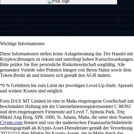
Sie können Ihr Konto in der Crypto.com App auf verschiedene Weisen
aufladen, bevor Sie Synapse traden. Die Plattform unterstützt – je nach
Region – Einzahlungen in Fiatwährung per Banküberweisung, Kredit-
oder Debitkarte. Alternativ können Sie bestehende digitale Assets auch
direkt in Ihre Krypto-Wallet übertragen.
Wichtige Informationen
Diese Informationen stellen keine Anlageberatung dar. Der Handel mit
Kryptowährungen ist riskant und unterliegt hohen Kursschwankungen.
Bitte prüfen Sie Ihre persönliche Risikobereitschaft sorgfältig. Alle
genannten Vorteile oder Prämien hängen von Ihrem Status sowie dem
Token-Besitz ab und können sich gemäß den AGB ändern.
*0 % Gebühren bis zum Limit der jeweiligen Level-Up-Stufe. Spreads
und weitere Kosten sind möglich.
Foris DAX MT Limited ist eine in Malta eingetragene Gesellschaft mit
beschränkter Haftung mit der Unternehmensregisternummer C 88392
und dem eingetragenen Firmensitz auf Level 7, Spinola Park, Triq
Mikiel Ang Borg, SPK 1000, St. Julians, Malta, die unter dem Namen
Crypto.com
firmiert und von der maltesischen Finanzaufsichtsbehörde
ordnungsgemäß als Krypto-Asset-Dienstleister gemäß der Verordnung
2023/1114 über Märkte für Krypto-Assets, die in Malta durch das