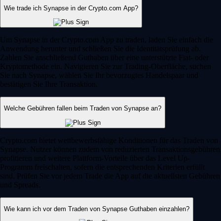
Wie trade ich Synapse in der Crypto.com App?
Um Synapse in der Crypto.com App zu traden, laden Sie einfach die
Anwendung herunter und schließen Sie die Identitätsprüfung ab.
Zahlen Sie anschließend Guthaben über eine unterstützte Fiat- oder
Kryptomethode ein. Navigieren Sie zur Trading-Oberfläche, suchen
Sie nach Synapse, wählen Sie Ihr bevorzugtes Handelspaar und
bestätigen Sie Ihre Transaktion.
Welche Gebühren fallen beim Traden von Synapse an?
Crypto.com bietet wettbewerbsfähige Konditionen für das Traden von
Synapse. Nutzer können zudem von reduzierten Transaktionsgebühren
profitieren und weitere Plattform-Vorteile über das Level Up-
Programm freischalten, sofern die entsprechenden Kriterien erfüllt
sind. Prüfen Sie vor jedem Trade die App auf die aktuellsten Gebühren
und Spreads.
Wie kann ich vor dem Traden von Synapse Guthaben einzahlen?