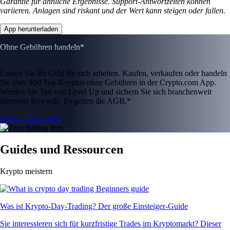
Garantie für ähnliche Ergebnisse. Support-Antwortzeiten können
variieren. Anlagen sind riskant und der Wert kann steigen oder fallen.
App herunterladen
Ohne Gebühren handeln*
Lassen Sie Ihr Geld für sich arbeiten. Kaufen, verkaufen oder handeln
Sie über 400 Top-Kryptos ohne Gebühren in der Crypto.com App.
Werden Sie Teil von Level Up und sichern Sie sich branchenweit
führende Rewards. Es gelten die AGB.*
Level Up beitreten
Guides und Ressourcen
Krypto meistern
Was ist Krypto-Day-Trading? Der große Einsteiger-Guide
Sie interessieren sich für kurzfristige Trades im Kryptomarkt? Dieser