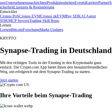
uns
Unternehmensnachrichten
Produktneuheiten
Events
Karriere
Partner
S
icherheit
Lizenzen & Registrierung
Entwickler
Cronos PoS
Cronos EVM
Cronos zkEVM
Pay SDK
AI Agent
SDK
MCP Servers
Trading Skill Repo
Lernen
Lernen
Bitcoin
Forschung
Markt-Updates
KRYPTO
Synapse-Trading in Deutschland
Mit den richtigen Tools ist der Einstieg in den Kryptomarkt ganz
einfach. Die Crypto.com App bietet Ihnen den benutzerfreundlichen
Weg, um erfolgreich mit dem Synapse-Trading zu starten.
Jetzt starten
Ihre Vorteile beim Synapse-Trading