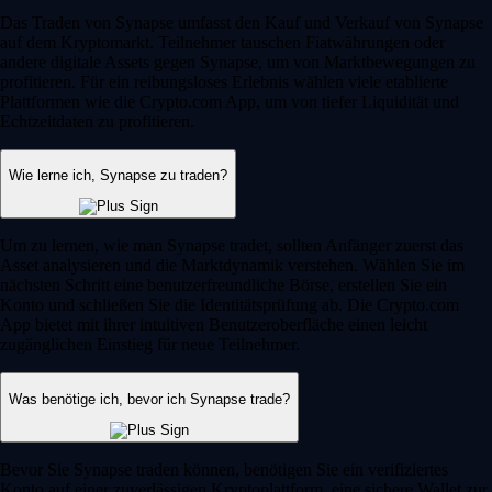
Das Traden von Synapse umfasst den Kauf und Verkauf von Synapse
auf dem Kryptomarkt. Teilnehmer tauschen Fiatwährungen oder
andere digitale Assets gegen Synapse, um von Marktbewegungen zu
profitieren. Für ein reibungsloses Erlebnis wählen viele etablierte
Plattformen wie die Crypto.com App, um von tiefer Liquidität und
Echtzeitdaten zu profitieren.
Wie lerne ich, Synapse zu traden?
Um zu lernen, wie man Synapse tradet, sollten Anfänger zuerst das
Asset analysieren und die Marktdynamik verstehen. Wählen Sie im
nächsten Schritt eine benutzerfreundliche Börse, erstellen Sie ein
Konto und schließen Sie die Identitätsprüfung ab. Die Crypto.com
App bietet mit ihrer intuitiven Benutzeroberfläche einen leicht
zugänglichen Einstieg für neue Teilnehmer.
Was benötige ich, bevor ich Synapse trade?
Bevor Sie Synapse traden können, benötigen Sie ein verifiziertes
Konto auf einer zuverlässigen Kryptoplattform, eine sichere Wallet zur