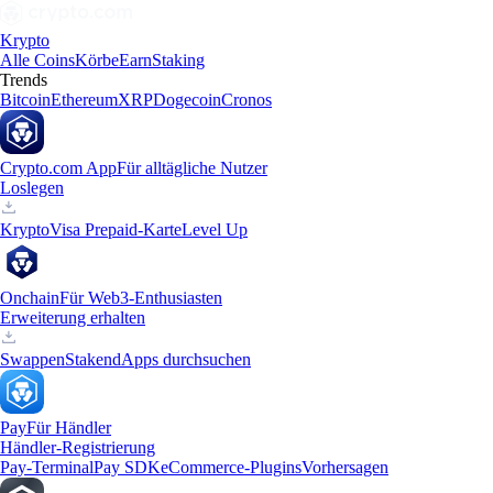
Krypto
Alle Coins
Körbe
Earn
Staking
Trends
Bitcoin
Ethereum
XRP
Dogecoin
Cronos
Crypto.com App
Für alltägliche Nutzer
Loslegen
Krypto
Visa Prepaid-Karte
Level Up
Onchain
Für Web3-Enthusiasten
Erweiterung erhalten
Swappen
Staken
dApps durchsuchen
Pay
Für Händler
Händler-Registrierung
Pay-Terminal
Pay SDK
eCommerce-Plugins
Vorhersagen