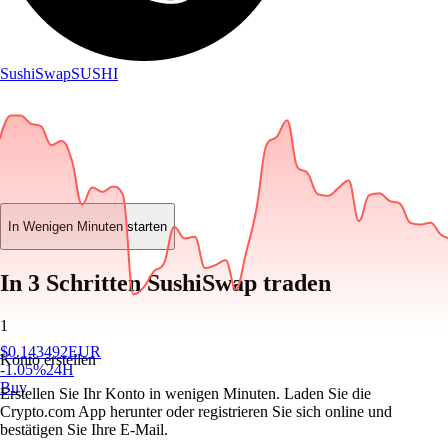
SushiSwap
SUSHI
In Wenigen Minuten starten
In 3 Schritten SushiSwap traden
1
$
0.143492
EUR
Konto erstellen
-1.05
%
24H
Buy
Erstellen Sie Ihr Konto in wenigen Minuten. Laden Sie die
Crypto.com App herunter oder registrieren Sie sich online und
bestätigen Sie Ihre E-Mail.