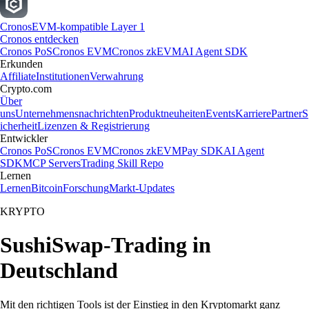
Cronos
EVM-kompatible Layer 1
Cronos entdecken
Cronos PoS
Cronos EVM
Cronos zkEVM
AI Agent SDK
Erkunden
Affiliate
Institutionen
Verwahrung
Crypto.com
Über
uns
Unternehmensnachrichten
Produktneuheiten
Events
Karriere
Partner
S
icherheit
Lizenzen & Registrierung
Entwickler
Cronos PoS
Cronos EVM
Cronos zkEVM
Pay SDK
AI Agent
SDK
MCP Servers
Trading Skill Repo
Lernen
Lernen
Bitcoin
Forschung
Markt-Updates
KRYPTO
SushiSwap-Trading in
Deutschland
Mit den richtigen Tools ist der Einstieg in den Kryptomarkt ganz