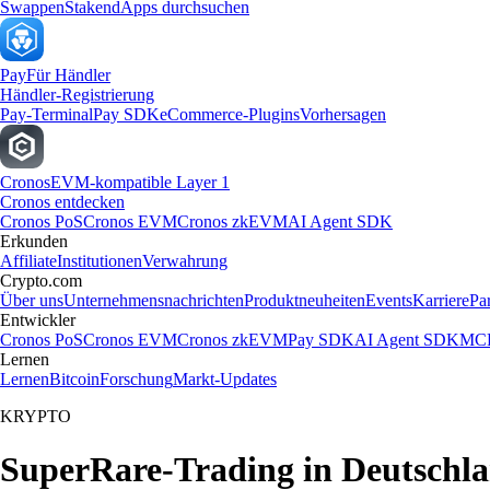
Swappen
Staken
dApps durchsuchen
Pay
Für Händler
Händler-Registrierung
Pay-Terminal
Pay SDK
eCommerce-Plugins
Vorhersagen
Cronos
EVM-kompatible Layer 1
Cronos entdecken
Cronos PoS
Cronos EVM
Cronos zkEVM
AI Agent SDK
Erkunden
Affiliate
Institutionen
Verwahrung
Crypto.com
Über uns
Unternehmensnachrichten
Produktneuheiten
Events
Karriere
Pa
Entwickler
Cronos PoS
Cronos EVM
Cronos zkEVM
Pay SDK
AI Agent SDK
MCP
Lernen
Lernen
Bitcoin
Forschung
Markt-Updates
KRYPTO
SuperRare-Trading in Deutschl