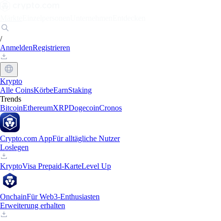
Märkte
Einzelpersonen
Unternehmen
Entdecken
/
Anmelden
Registrieren
Krypto
Alle Coins
Körbe
Earn
Staking
Trends
Bitcoin
Ethereum
XRP
Dogecoin
Cronos
Crypto.com App
Für alltägliche Nutzer
Loslegen
Krypto
Visa Prepaid-Karte
Level Up
Onchain
Für Web3-Enthusiasten
Erweiterung erhalten