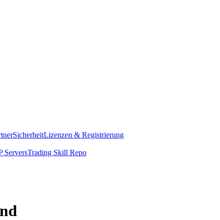
rtner
Sicherheit
Lizenzen & Registrierung
 Servers
Trading Skill Repo
and