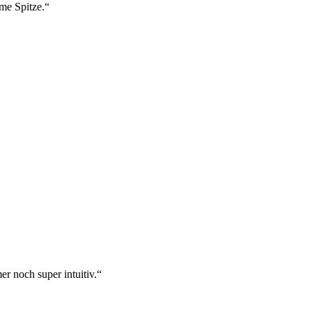
ame Spitze.“
r noch super intuitiv.“