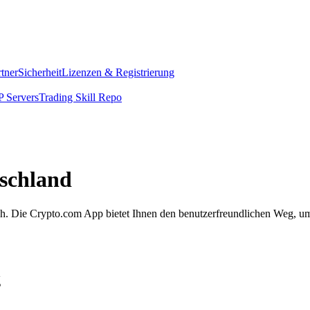
rtner
Sicherheit
Lizenzen & Registrierung
 Servers
Trading Skill Repo
schland
fach. Die Crypto.com App bietet Ihnen den benutzerfreundlichen Weg, u
g