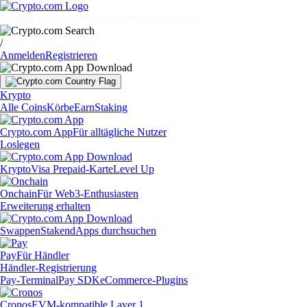
Märkte
Einzelpersonen
Unternehmen
Entdecken
/
Anmelden
Registrieren
Krypto
Alle Coins
Körbe
Earn
Staking
Crypto.com App
Für alltägliche Nutzer
Loslegen
Krypto
Visa Prepaid-Karte
Level Up
Onchain
Für Web3-Enthusiasten
Erweiterung erhalten
Swappen
Staken
dApps durchsuchen
Pay
Für Händler
Händler-Registrierung
Pay-Terminal
Pay SDK
eCommerce-Plugins
Cronos
EVM-kompatible Layer 1