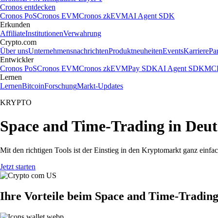
Cronos entdecken
Cronos PoS
Cronos EVM
Cronos zkEVM
AI Agent SDK
Erkunden
Affiliate
Institutionen
Verwahrung
Crypto.com
Über uns
Unternehmensnachrichten
Produktneuheiten
Events
Karriere
Pa
Entwickler
Cronos PoS
Cronos EVM
Cronos zkEVM
Pay SDK
AI Agent SDK
MCP
Lernen
Lernen
Bitcoin
Forschung
Markt-Updates
KRYPTO
Space and Time-Trading in Deut
Mit den richtigen Tools ist der Einstieg in den Kryptomarkt ganz ein
Jetzt starten
Ihre Vorteile beim Space and Time-Tradin