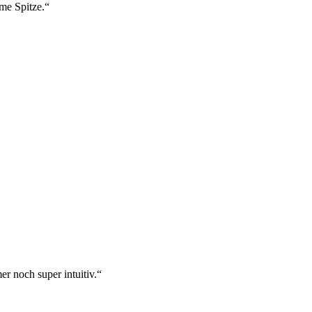
ame Spitze.“
r noch super intuitiv.“