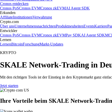
Cronos entdecken
Cronos PoS
Cronos EVM
Cronos zkEVM
AI Agent SDK
Erkunden
Affiliate
Institutionen
Verwahrung
Crypto.com
Über uns
Unternehmensnachrichten
Produktneuheiten
Events
Karriere
Pa
Entwickler
Cronos PoS
Cronos EVM
Cronos zkEVM
Pay SDK
AI Agent SDK
MCP
Lernen
Lernen
Bitcoin
Forschung
Markt-Updates
KRYPTO
SKALE Network-Trading in Deu
Mit den richtigen Tools ist der Einstieg in den Kryptomarkt ganz ei
Jetzt starten
Ihre Vorteile beim SKALE Network-Tradi