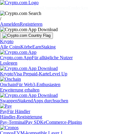
Märkte
Einzelpersonen
Unternehmen
Entdecken
/
Anmelden
Registrieren
Krypto
Alle Coins
Körbe
Earn
Staking
Crypto.com App
Für alltägliche Nutzer
Loslegen
Krypto
Visa Prepaid-Karte
Level Up
Onchain
Für Web3-Enthusiasten
Erweiterung erhalten
Swappen
Staken
dApps durchsuchen
Pay
Für Händler
Händler-Registrierung
Pay-Terminal
Pay SDK
eCommerce-Plugins
Cronos
EVM-kompatible Layer 1