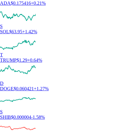
ADA
$
0.175416
+
0.21
%
S
SOL
$
63.95
+
1.42
%
T
TRUMP
$
1.29
+
0.64
%
D
DOGE
$
0.060421
+
1.27
%
S
SHIB
$
0.000004
-1.58
%