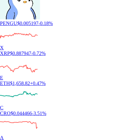
PENGU
$
0.005197
-0.18
%
X
XRP
$
0.887947
-0.72
%
E
ETH
$
1,658.82
+
0.47
%
C
CRO
$
0.044466
-3.51
%
A