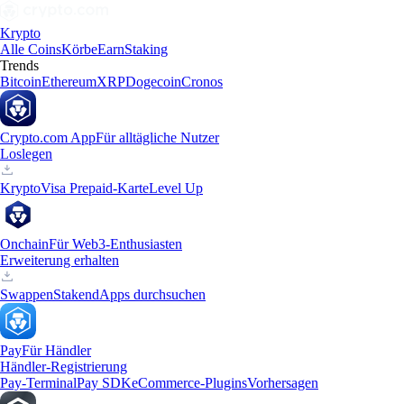
Krypto
Alle Coins
Körbe
Earn
Staking
Trends
Bitcoin
Ethereum
XRP
Dogecoin
Cronos
Crypto.com App
Für alltägliche Nutzer
Loslegen
Krypto
Visa Prepaid-Karte
Level Up
Onchain
Für Web3-Enthusiasten
Erweiterung erhalten
Swappen
Staken
dApps durchsuchen
Pay
Für Händler
Händler-Registrierung
Pay-Terminal
Pay SDK
eCommerce-Plugins
Vorhersagen