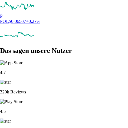
P
POL
$
0.06507
+
0.27
%
Das sagen unsere Nutzer
4.7
320k Reviews
4.5