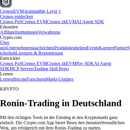
Cronos
EVM-kompatible Layer 1
Cronos entdecken
Cronos PoS
Cronos EVM
Cronos zkEVM
AI Agent SDK
Erkunden
Affiliate
Institutionen
Verwahrung
Crypto.com
Über
uns
Unternehmensnachrichten
Produktneuheiten
Events
Karriere
Partner
S
icherheit
Lizenzen & Registrierung
Entwickler
Cronos PoS
Cronos EVM
Cronos zkEVM
Pay SDK
AI Agent
SDK
MCP Servers
Trading Skill Repo
Lernen
Lernen
Bitcoin
Forschung
Markt-Updates
KRYPTO
Ronin-Trading in Deutschland
Mit den richtigen Tools ist der Einstieg in den Kryptomarkt ganz
einfach. Die Crypto.com App bietet Ihnen den benutzerfreundlichen
Weg, um erfolgreich mit dem Ronin-Trading zu starten.