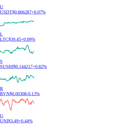
U
USDT
$
0.866287
+
0.07
%
L
LTC
$
39.45
+
0.09
%
S
SUSHI
$
0.144217
+
0.82
%
R
RVN
$
0.00308
-0.13
%
U
UNI
$
3.49
+
0.44
%