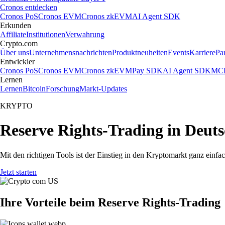
Cronos entdecken
Cronos PoS
Cronos EVM
Cronos zkEVM
AI Agent SDK
Erkunden
Affiliate
Institutionen
Verwahrung
Crypto.com
Über uns
Unternehmensnachrichten
Produktneuheiten
Events
Karriere
Pa
Entwickler
Cronos PoS
Cronos EVM
Cronos zkEVM
Pay SDK
AI Agent SDK
MCP
Lernen
Lernen
Bitcoin
Forschung
Markt-Updates
KRYPTO
Reserve Rights-Trading in Deut
Mit den richtigen Tools ist der Einstieg in den Kryptomarkt ganz einf
Jetzt starten
Ihre Vorteile beim Reserve Rights-Trading