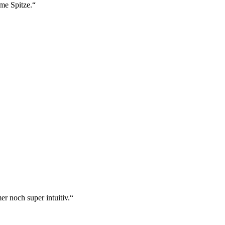
ame Spitze.“
r noch super intuitiv.“