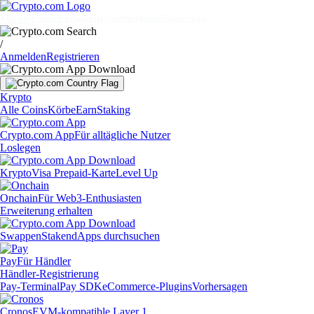
Märkte
Einzelpersonen
Unternehmen
Entdecken
/
Anmelden
Registrieren
Krypto
Alle Coins
Körbe
Earn
Staking
Crypto.com App
Für alltägliche Nutzer
Loslegen
Krypto
Visa Prepaid-Karte
Level Up
Onchain
Für Web3-Enthusiasten
Erweiterung erhalten
Swappen
Staken
dApps durchsuchen
Pay
Für Händler
Händler-Registrierung
Pay-Terminal
Pay SDK
eCommerce-Plugins
Vorhersagen
Cronos
EVM-kompatible Layer 1