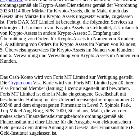
ordnungsgemäß als Krypto-Asset-Dienstleister gemäß der Verordnung
2023/1114 über Märkte für Krypto-Assets, die in Malta durch das
Gesetz über Märkte für Krypto-Assets umgesetzt wurde, zugelassen
ist. Foris DAX MT Limited ist berechtigt, die folgenden Services zu
erbringen: 1. Umtausch von Krypto-Assets in Geldmittel; 2. Umtausch
von Krypto-Assets in andere Krypto-Assets; 3. Empfang und
Übermittlung von Orders für Krypto-Assets im Namen von Kunden;
4. Ausführung von Orders für Krypto-Assets im Namen von Kunden;
5. Überweisungsservices für Krypto-Assets im Namen von Kunden;
und 6. Verwahrung und Verwaltung von Krypto-Assets im Namen von
Kunden.
Das Cash-Konto wird von Foris MT Limited zur Verfügung gestellt.
Die
Crypto.com
Visa Karte wird von Foris MT Limited gemäß ihrer
Visa Principal Member (Issuing) Lizenz ausgestellt und beworben.
Foris MT Limited ist eine in Malta eingetragene Gesellschaft mit
beschränkter Haftung mit der Unternehmensregistrierungsnummer C
90348 und dem eingetragenen Firmensitz in Level 7, Spinola Park,
Triq Mikiel Ang Borg, SPK 1000, St. Julians, Malta, die von der
maltesischen Finanzdienstleistungsbehörde ordnungsgemäß als
Finanzinstitut mit einer Lizenz für die Ausgabe von elektronischem
Geld gemäß dem dritten Anhang zum Gesetz über Finanzinstitute (E-
Geld-Institute) zugelassen ist.