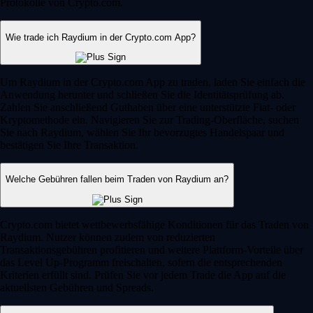
Protokolle von Crypto.com.
Wie trade ich Raydium in der Crypto.com App?
Um Raydium in der Crypto.com App zu traden, laden Sie einfach die
Anwendung herunter und schließen Sie die Identitätsprüfung ab.
Zahlen Sie anschließend Guthaben über eine unterstützte Fiat- oder
Kryptomethode ein. Navigieren Sie zur Trading-Oberfläche, suchen
Sie nach Raydium, wählen Sie Ihr bevorzugtes Handelspaar und
bestätigen Sie Ihre Transaktion.
Welche Gebühren fallen beim Traden von Raydium an?
Crypto.com bietet wettbewerbsfähige Konditionen für das Traden von
Raydium. Nutzer können zudem von reduzierten
Transaktionsgebühren profitieren und weitere Plattform-Vorteile über
das Level Up-Programm freischalten, sofern die entsprechenden
Kriterien erfüllt sind. Prüfen Sie vor jedem Trade die App auf die
aktuellsten Gebühren und Spreads.