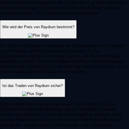
einer mobilen Anwendung wie der Crypto.com App stellt sicher, dass
Sie Kursbewegungen in Echtzeit verfolgen und Aufträge jederzeit
ausführen können, wenn Sie Raydium traden möchten.
Wie wird der Preis von Raydium bestimmt?
Der Preis von Raydium wird durch das Zusammenspiel von Angebot
und Nachfrage auf dem Kryptomarkt bestimmt. Zu den
Einflussfaktoren gehören Netzwerk-Updates, die Marktstimmung,
makroökonomische Trends und allgemeine Branchenentwicklungen.
Tools wie die Charts in der Crypto.com App helfen Ihnen dabei, diese
Preisschwankungen in Echtzeit zu überwachen.
Ist das Traden von Raydium sicher?
Kryptomärkte sind von Natur aus volatil. Das bedeutet, dass das
Traden von Raydium Risiken birgt und der Wert Ihrer Bestände
steigen oder fallen kann. Um Ihren Kontozugriff zu schützen, ist es
wichtig, Plattformen zu nutzen, die strenge Sicherheitsmaßnahmen
priorisieren - wie die strikten Verifizierungs- und Cold-Storage-