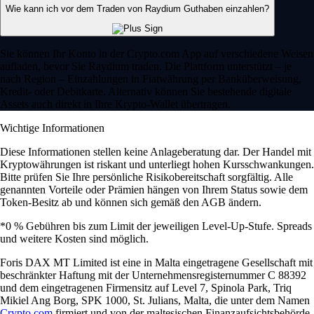
Wie kann ich vor dem Traden von Raydium Guthaben einzahlen?
Sie können Ihr Konto in der Crypto.com App auf verschiedene Weisen
aufladen, bevor Sie Raydium traden. Die Plattform unterstützt – je
nach Region – Einzahlungen in Fiatwährung per Banküberweisung,
Kredit- oder Debitkarte. Alternativ können Sie bestehende digitale
Assets auch direkt in Ihre Krypto-Wallet übertragen.
Wichtige Informationen
Diese Informationen stellen keine Anlageberatung dar. Der Handel mit
Kryptowährungen ist riskant und unterliegt hohen Kursschwankungen.
Bitte prüfen Sie Ihre persönliche Risikobereitschaft sorgfältig. Alle
genannten Vorteile oder Prämien hängen von Ihrem Status sowie dem
Token-Besitz ab und können sich gemäß den AGB ändern.
*0 % Gebühren bis zum Limit der jeweiligen Level-Up-Stufe. Spreads
und weitere Kosten sind möglich.
Foris DAX MT Limited ist eine in Malta eingetragene Gesellschaft mit
beschränkter Haftung mit der Unternehmensregisternummer C 88392
und dem eingetragenen Firmensitz auf Level 7, Spinola Park, Triq
Mikiel Ang Borg, SPK 1000, St. Julians, Malta, die unter dem Namen
Crypto.com
firmiert und von der maltesischen Finanzaufsichtsbehörde