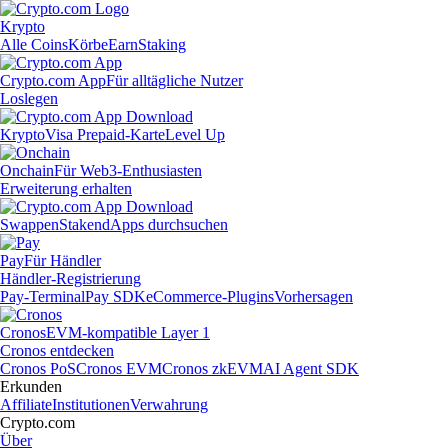
Krypto
Alle Coins
Körbe
Earn
Staking
Crypto.com App
Für alltägliche Nutzer
Loslegen
Krypto
Visa Prepaid-Karte
Level Up
Onchain
Für Web3-Enthusiasten
Erweiterung erhalten
Swappen
Staken
dApps durchsuchen
Pay
Für Händler
Händler-Registrierung
Pay-Terminal
Pay SDK
eCommerce-Plugins
Vorhersagen
Cronos
EVM-kompatible Layer 1
Cronos entdecken
Cronos PoS
Cronos EVM
Cronos zkEVM
AI Agent SDK
Erkunden
Affiliate
Institutionen
Verwahrung
Crypto.com
Über