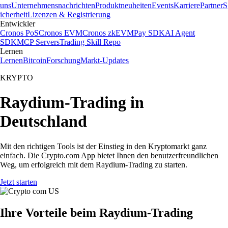
uns
Unternehmensnachrichten
Produktneuheiten
Events
Karriere
Partner
S
icherheit
Lizenzen & Registrierung
Entwickler
Cronos PoS
Cronos EVM
Cronos zkEVM
Pay SDK
AI Agent
SDK
MCP Servers
Trading Skill Repo
Lernen
Lernen
Bitcoin
Forschung
Markt-Updates
KRYPTO
Raydium-Trading in
Deutschland
Mit den richtigen Tools ist der Einstieg in den Kryptomarkt ganz
einfach. Die Crypto.com App bietet Ihnen den benutzerfreundlichen
Weg, um erfolgreich mit dem Raydium-Trading zu starten.
Jetzt starten
Ihre Vorteile beim Raydium-Trading