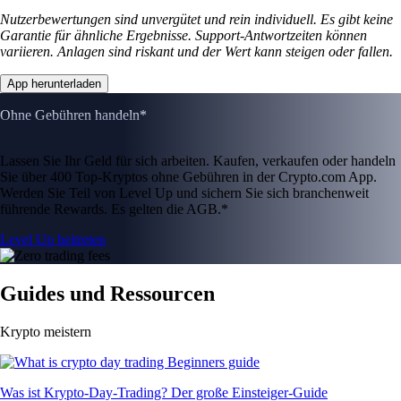
Nutzerbewertungen sind unvergütet und rein individuell. Es gibt keine
Garantie für ähnliche Ergebnisse. Support-Antwortzeiten können
variieren. Anlagen sind riskant und der Wert kann steigen oder fallen.
App herunterladen
Ohne Gebühren handeln*
Lassen Sie Ihr Geld für sich arbeiten. Kaufen, verkaufen oder handeln
Sie über 400 Top-Kryptos ohne Gebühren in der Crypto.com App.
Werden Sie Teil von Level Up und sichern Sie sich branchenweit
führende Rewards. Es gelten die AGB.*
Level Up beitreten
Guides und Ressourcen
Krypto meistern
Was ist Krypto-Day-Trading? Der große Einsteiger-Guide