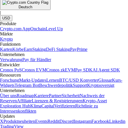
Deutsch
|
USD
Produkte
Crypto.com App
Onchain
Level Up
Märkte
Krypto
Funktionen
Karten
Körbe
Earn
Staking
DeFi Staking
Pay
Prime
Unternehmen
Verwahrung
Pay für Händler
Entwickler
Cronos PoS
Cronos EVM
Cronos zkEVM
Pay SDK
AI Agent SDK
Ressourcen
Forschung
Markt-Updates
Lernen
BTC/USD Konverter
Glossar
Kurs-
Widgets
Telegram Bot
Beschwerdepolitik
Support
Kryptooversigt
Unternehmen
Über uns
Roadmap
Karriere
Partner
Sicherheit
Nachweis der
Reserven
Affiliate
Lizenzen & Registrierungen
Krypto-Asset
Exploration Hub
Klima
Capital
Verifizieren
Richtlinie zu
Interessenkonflikten
Updates
X
Produktneuheiten
Events
Reddit
Discord
Instagram
Facebook
Linkedin
TradingView