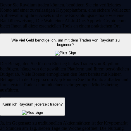
Bevor Sie Raydium traden können, benötigen Sie ein verifiziertes
Konto auf einer zuverlässigen Kryptoplattform, eine sichere Wallet zur
Aufbewahrung Ihrer Assets und eine Einzahlungsmethode wie eine
Banküberweisung. Die Wahl einer All-in-One-App wie Crypto.com
bietet Ihnen all diese essenziellen Tools an einem praktischen Ort.
Wie viel Geld benötige ich, um mit dem Traden von Raydium zu
beginnen?
Der Betrag, den Sie für den Einstieg in das Traden von Raydium
benötigen, hängt von der gewählten Plattform und Ihrem persönlichen
Budget ab. Viele Börsen ermöglichen den Start bereits mit kleinen
Beträgen. In der Crypto.com App können Sie Ihr Konto aufladen und
Ihren ersten Trade schon mit einem sehr geringen Mindestbetrag
ausführen.
Kann ich Raydium jederzeit traden?
Ja, im Gegensatz zu traditionellen Aktienmärkten ist der Kryptomarkt
24 Stunden am Tag, sieben Tage die Woche geöffnet. Die Nutzung