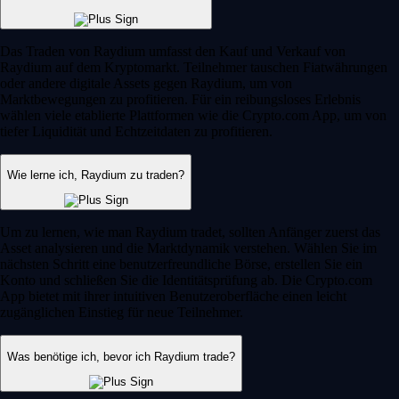
Das Traden von Raydium umfasst den Kauf und Verkauf von
Raydium auf dem Kryptomarkt. Teilnehmer tauschen Fiatwährungen
oder andere digitale Assets gegen Raydium, um von
Marktbewegungen zu profitieren. Für ein reibungsloses Erlebnis
wählen viele etablierte Plattformen wie die Crypto.com App, um von
tiefer Liquidität und Echtzeitdaten zu profitieren.
Wie lerne ich, Raydium zu traden?
Um zu lernen, wie man Raydium tradet, sollten Anfänger zuerst das
Asset analysieren und die Marktdynamik verstehen. Wählen Sie im
nächsten Schritt eine benutzerfreundliche Börse, erstellen Sie ein
Konto und schließen Sie die Identitätsprüfung ab. Die Crypto.com
App bietet mit ihrer intuitiven Benutzeroberfläche einen leicht
zugänglichen Einstieg für neue Teilnehmer.
Was benötige ich, bevor ich Raydium trade?