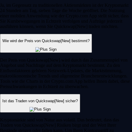
Ja, im Gegensatz zu traditionellen Aktienmärkten ist der Kryptomarkt
24 Stunden am Tag, sieben Tage die Woche geöffnet. Die Nutzung
einer mobilen Anwendung wie der Crypto.com App stellt sicher, dass
Sie Kursbewegungen in Echtzeit verfolgen und Aufträge jederzeit
ausführen können, wenn Sie Quickswap[New] traden möchten.
Wie wird der Preis von Quickswap[New] bestimmt?
Der Preis von Quickswap[New] wird durch das Zusammenspiel von
Angebot und Nachfrage auf dem Kryptomarkt bestimmt. Zu den
Einflussfaktoren gehören Netzwerk-Updates, die Marktstimmung,
makroökonomische Trends und allgemeine Branchenentwicklungen.
Tools wie die Charts in der Crypto.com App helfen Ihnen dabei, diese
Preisschwankungen in Echtzeit zu überwachen.
Ist das Traden von Quickswap[New] sicher?
Kryptomärkte sind von Natur aus volatil. Das bedeutet, dass das
Traden von Quickswap[New] Risiken birgt und der Wert Ihrer
Bestände steigen oder fallen kann. Um Ihren Kontozugriff zu