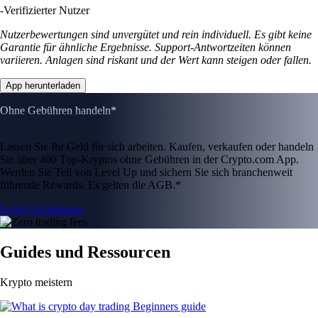
-
Verifizierter Nutzer
Nutzerbewertungen sind unvergütet und rein individuell. Es gibt keine
Garantie für ähnliche Ergebnisse. Support-Antwortzeiten können
variieren. Anlagen sind riskant und der Wert kann steigen oder fallen.
App herunterladen
Ohne Gebühren handeln*
Lassen Sie Ihr Geld für sich arbeiten. Kaufen, verkaufen oder handeln
Sie über 400 Top-Kryptos ohne Gebühren in der Crypto.com App.
Werden Sie Teil von Level Up und sichern Sie sich branchenweit
führende Rewards. Es gelten die AGB.*
Level Up beitreten
Guides und Ressourcen
Krypto meistern