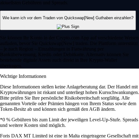
aktuellsten Gebühren und Spreads.
Wie kann ich vor dem Traden von Quickswap[New] Guthaben einzahlen?
Sie können Ihr Konto in der Crypto.com App auf verschiedene Weisen
aufladen, bevor Sie Quickswap[New] traden. Die Plattform unterstützt
– je nach Region – Einzahlungen in Fiatwährung per
Banküberweisung, Kredit- oder Debitkarte. Alternativ können Sie
bestehende digitale Assets auch direkt in Ihre Krypto-Wallet
übertragen.
Wichtige Informationen
Diese Informationen stellen keine Anlageberatung dar. Der Handel mit
Kryptowährungen ist riskant und unterliegt hohen Kursschwankungen.
Bitte prüfen Sie Ihre persönliche Risikobereitschaft sorgfältig. Alle
genannten Vorteile oder Prämien hängen von Ihrem Status sowie dem
Token-Besitz ab und können sich gemäß den AGB ändern.
*0 % Gebühren bis zum Limit der jeweiligen Level-Up-Stufe. Spreads
und weitere Kosten sind möglich.
Foris DAX MT Limited ist eine in Malta eingetragene Gesellschaft mit