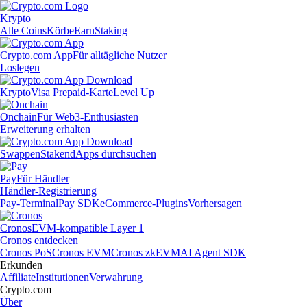
Krypto
Alle Coins
Körbe
Earn
Staking
Crypto.com App
Für alltägliche Nutzer
Loslegen
Krypto
Visa Prepaid-Karte
Level Up
Onchain
Für Web3-Enthusiasten
Erweiterung erhalten
Swappen
Staken
dApps durchsuchen
Pay
Für Händler
Händler-Registrierung
Pay-Terminal
Pay SDK
eCommerce-Plugins
Vorhersagen
Cronos
EVM-kompatible Layer 1
Cronos entdecken
Cronos PoS
Cronos EVM
Cronos zkEVM
AI Agent SDK
Erkunden
Affiliate
Institutionen
Verwahrung
Crypto.com
Über