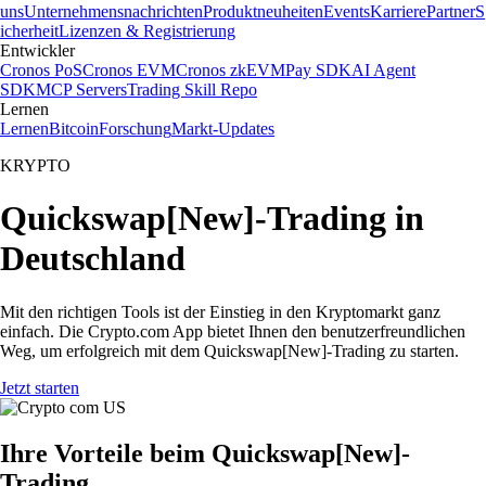
uns
Unternehmensnachrichten
Produktneuheiten
Events
Karriere
Partner
S
icherheit
Lizenzen & Registrierung
Entwickler
Cronos PoS
Cronos EVM
Cronos zkEVM
Pay SDK
AI Agent
SDK
MCP Servers
Trading Skill Repo
Lernen
Lernen
Bitcoin
Forschung
Markt-Updates
KRYPTO
Quickswap[New]-Trading in
Deutschland
Mit den richtigen Tools ist der Einstieg in den Kryptomarkt ganz
einfach. Die Crypto.com App bietet Ihnen den benutzerfreundlichen
Weg, um erfolgreich mit dem Quickswap[New]-Trading zu starten.
Jetzt starten
Ihre Vorteile beim Quickswap[New]-
Trading