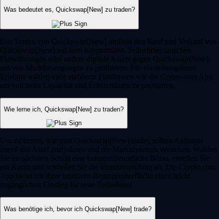
Was bedeutet es, Quickswap[New] zu traden?
Das Traden von Quickswap[New] umfasst den Kauf und Verkauf von
Quickswap[New] auf dem Kryptomarkt. Teilnehmer tauschen
Fiatwährungen oder andere digitale Assets gegen Quickswap[New],
um von Marktbewegungen zu profitieren. Für ein reibungsloses
Erlebnis wählen viele etablierte Plattformen wie die Crypto.com App,
um von tiefer Liquidität und Echtzeitdaten zu profitieren.
Wie lerne ich, Quickswap[New] zu traden?
Um zu lernen, wie man Quickswap[New] tradet, sollten Anfänger
zuerst das Asset analysieren und die Marktdynamik verstehen. Wählen
Sie im nächsten Schritt eine benutzerfreundliche Börse, erstellen Sie
ein Konto und schließen Sie die Identitätsprüfung ab. Die Crypto.com
App bietet mit ihrer intuitiven Benutzeroberfläche einen leicht
zugänglichen Einstieg für neue Teilnehmer.
Was benötige ich, bevor ich Quickswap[New] trade?