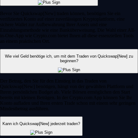
Bevor Sie Quickswap[New] traden können, benötigen Sie ein
verifiziertes Konto auf einer zuverlässigen Kryptoplattform, eine
sichere Wallet zur Aufbewahrung Ihrer Assets und eine
Einzahlungsmethode wie eine Banküberweisung. Die Wahl einer All-
in-One-App wie Crypto.com bietet Ihnen all diese essenziellen Tools
an einem praktischen Ort.
Wie viel Geld benötige ich, um mit dem Traden von Quickswap[New] zu
beginnen?
Der Betrag, den Sie für den Einstieg in das Traden von
Quickswap[New] benötigen, hängt von der gewählten Plattform und
Ihrem persönlichen Budget ab. Viele Börsen ermöglichen den Start
bereits mit kleinen Beträgen. In der Crypto.com App können Sie Ihr
Konto aufladen und Ihren ersten Trade schon mit einem sehr geringen
Mindestbetrag ausführen.
Kann ich Quickswap[New] jederzeit traden?