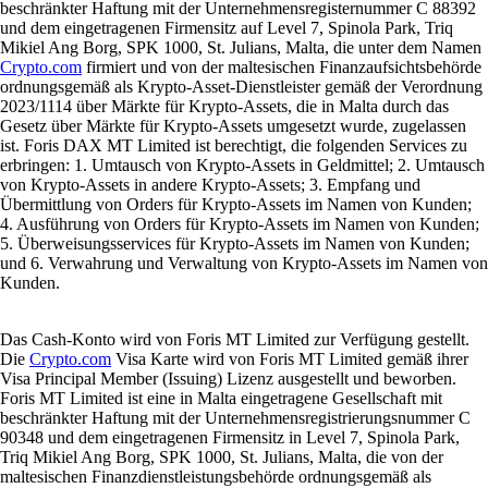
beschränkter Haftung mit der Unternehmensregisternummer C 88392
und dem eingetragenen Firmensitz auf Level 7, Spinola Park, Triq
Mikiel Ang Borg, SPK 1000, St. Julians, Malta, die unter dem Namen
Crypto.com
firmiert und von der maltesischen Finanzaufsichtsbehörde
ordnungsgemäß als Krypto-Asset-Dienstleister gemäß der Verordnung
2023/1114 über Märkte für Krypto-Assets, die in Malta durch das
Gesetz über Märkte für Krypto-Assets umgesetzt wurde, zugelassen
ist. Foris DAX MT Limited ist berechtigt, die folgenden Services zu
erbringen: 1. Umtausch von Krypto-Assets in Geldmittel; 2. Umtausch
von Krypto-Assets in andere Krypto-Assets; 3. Empfang und
Übermittlung von Orders für Krypto-Assets im Namen von Kunden;
4. Ausführung von Orders für Krypto-Assets im Namen von Kunden;
5. Überweisungsservices für Krypto-Assets im Namen von Kunden;
und 6. Verwahrung und Verwaltung von Krypto-Assets im Namen von
Kunden.
Das Cash-Konto wird von Foris MT Limited zur Verfügung gestellt.
Die
Crypto.com
Visa Karte wird von Foris MT Limited gemäß ihrer
Visa Principal Member (Issuing) Lizenz ausgestellt und beworben.
Foris MT Limited ist eine in Malta eingetragene Gesellschaft mit
beschränkter Haftung mit der Unternehmensregistrierungsnummer C
90348 und dem eingetragenen Firmensitz in Level 7, Spinola Park,
Triq Mikiel Ang Borg, SPK 1000, St. Julians, Malta, die von der
maltesischen Finanzdienstleistungsbehörde ordnungsgemäß als