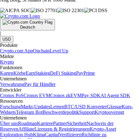
Deutsch
|
USD
Produkte
Crypto.com App
Onchain
Level Up
Märkte
Krypto
Funktionen
Karten
Körbe
Earn
Staking
DeFi Staking
Pay
Prime
Unternehmen
Verwahrung
Pay für Händler
Entwickler
Cronos PoS
Cronos EVM
Cronos zkEVM
Pay SDK
AI Agent SDK
Ressourcen
Forschung
Markt-Updates
Lernen
BTC/USD Konverter
Glossar
Kurs-
Widgets
Telegram Bot
Beschwerdepolitik
Support
Kryptooversigt
Unternehmen
Über uns
Roadmap
Karriere
Partner
Sicherheit
Nachweis der
Reserven
Affiliate
Lizenzen & Registrierungen
Krypto-Asset
Exploration Hub
Klima
Capital
Verifizieren
Richtlinie zu