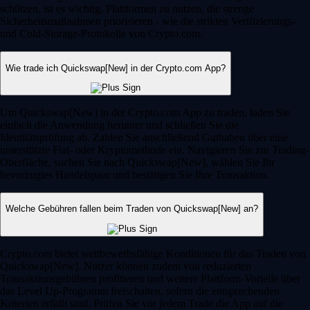
schützen, ist es wichtig, Plattformen zu nutzen, die strenge
Sicherheitsmaßnahmen priorisieren - wie die strikten Verifizierungs-
und Cold-Storage-Protokolle von Crypto.com.
Wie trade ich Quickswap[New] in der Crypto.com App?
Um Quickswap[New] in der Crypto.com App zu traden, laden Sie
einfach die Anwendung herunter und schließen Sie die
Identitätsprüfung ab. Zahlen Sie anschließend Guthaben über eine
unterstützte Fiat- oder Kryptomethode ein. Navigieren Sie zur Trading-
Oberfläche, suchen Sie nach Quickswap[New], wählen Sie Ihr
bevorzugtes Handelspaar und bestätigen Sie Ihre Transaktion.
Welche Gebühren fallen beim Traden von Quickswap[New] an?
Crypto.com bietet wettbewerbsfähige Konditionen für das Traden von
Quickswap[New]. Nutzer können zudem von reduzierten
Transaktionsgebühren profitieren und weitere Plattform-Vorteile über
das Level Up-Programm freischalten, sofern die entsprechenden
Kriterien erfüllt sind. Prüfen Sie vor jedem Trade die App auf die