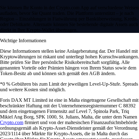
Sie können Ihr Konto in der Crypto.com App auf verschiedene Weisen
aufladen, bevor Sie Quant traden. Die Plattform unterstützt – je nach
Region – Einzahlungen in Fiatwährung per Banküberweisung, Kredit-
oder Debitkarte. Alternativ können Sie bestehende digitale Assets auch
direkt in Ihre Krypto-Wallet übertragen.
Wichtige Informationen
Diese Informationen stellen keine Anlageberatung dar. Der Handel mit
Kryptowährungen ist riskant und unterliegt hohen Kursschwankungen.
Bitte prüfen Sie Ihre persönliche Risikobereitschaft sorgfältig. Alle
genannten Vorteile oder Prämien hängen von Ihrem Status sowie dem
Token-Besitz ab und können sich gemäß den AGB ändern.
*0 % Gebühren bis zum Limit der jeweiligen Level-Up-Stufe. Spreads
und weitere Kosten sind möglich.
Foris DAX MT Limited ist eine in Malta eingetragene Gesellschaft mit
beschränkter Haftung mit der Unternehmensregisternummer C 88392
und dem eingetragenen Firmensitz auf Level 7, Spinola Park, Triq
Mikiel Ang Borg, SPK 1000, St. Julians, Malta, die unter dem Namen
Crypto.com
firmiert und von der maltesischen Finanzaufsichtsbehörde
ordnungsgemäß als Krypto-Asset-Dienstleister gemäß der Verordnung
2023/1114 über Märkte für Krypto-Assets, die in Malta durch das