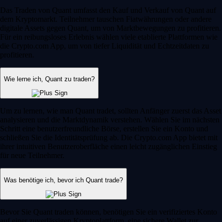
Das Traden von Quant umfasst den Kauf und Verkauf von Quant auf
dem Kryptomarkt. Teilnehmer tauschen Fiatwährungen oder andere
digitale Assets gegen Quant, um von Marktbewegungen zu profitieren.
Für ein reibungsloses Erlebnis wählen viele etablierte Plattformen wie
die Crypto.com App, um von tiefer Liquidität und Echtzeitdaten zu
profitieren.
Wie lerne ich, Quant zu traden?
Um zu lernen, wie man Quant tradet, sollten Anfänger zuerst das Asset
analysieren und die Marktdynamik verstehen. Wählen Sie im nächsten
Schritt eine benutzerfreundliche Börse, erstellen Sie ein Konto und
schließen Sie die Identitätsprüfung ab. Die Crypto.com App bietet mit
ihrer intuitiven Benutzeroberfläche einen leicht zugänglichen Einstieg
für neue Teilnehmer.
Was benötige ich, bevor ich Quant trade?
Bevor Sie Quant traden können, benötigen Sie ein verifiziertes Konto
auf einer zuverlässigen Kryptoplattform, eine sichere Wallet zur