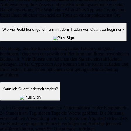
Aufbewahrung Ihrer Assets und eine Einzahlungsmethode wie eine
Banküberweisung. Die Wahl einer All-in-One-App wie Crypto.com
bietet Ihnen all diese essenziellen Tools an einem praktischen Ort.
Wie viel Geld benötige ich, um mit dem Traden von Quant zu beginnen?
Der Betrag, den Sie für den Einstieg in das Traden von Quant
benötigen, hängt von der gewählten Plattform und Ihrem persönlichen
Budget ab. Viele Börsen ermöglichen den Start bereits mit kleinen
Beträgen. In der Crypto.com App können Sie Ihr Konto aufladen und
Ihren ersten Trade schon mit einem sehr geringen Mindestbetrag
ausführen.
Kann ich Quant jederzeit traden?
Ja, im Gegensatz zu traditionellen Aktienmärkten ist der Kryptomarkt
24 Stunden am Tag, sieben Tage die Woche geöffnet. Die Nutzung
einer mobilen Anwendung wie der Crypto.com App stellt sicher, dass
Sie Kursbewegungen in Echtzeit verfolgen und Aufträge jederzeit
ausführen können, wenn Sie Quant traden möchten.