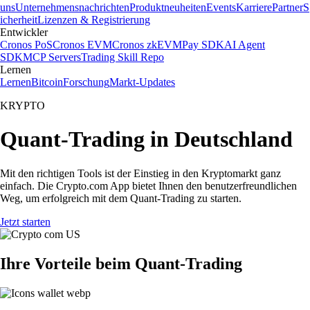
uns
Unternehmensnachrichten
Produktneuheiten
Events
Karriere
Partner
S
icherheit
Lizenzen & Registrierung
Entwickler
Cronos PoS
Cronos EVM
Cronos zkEVM
Pay SDK
AI Agent
SDK
MCP Servers
Trading Skill Repo
Lernen
Lernen
Bitcoin
Forschung
Markt-Updates
KRYPTO
Quant-Trading in Deutschland
Mit den richtigen Tools ist der Einstieg in den Kryptomarkt ganz
einfach. Die Crypto.com App bietet Ihnen den benutzerfreundlichen
Weg, um erfolgreich mit dem Quant-Trading zu starten.
Jetzt starten
Ihre Vorteile beim Quant-Trading