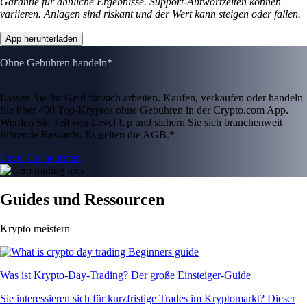
Garantie für ähnliche Ergebnisse. Support-Antwortzeiten können
variieren. Anlagen sind riskant und der Wert kann steigen oder fallen.
App herunterladen
Ohne Gebühren handeln*
Lassen Sie Ihr Geld für sich arbeiten. Kaufen, verkaufen oder handeln
Sie über 400 Top-Kryptos ohne Gebühren in der Crypto.com App.
Werden Sie Teil von Level Up und sichern Sie sich branchenweit
führende Rewards. Es gelten die AGB.*
Level Up beitreten
Guides und Ressourcen
Krypto meistern
Was ist Krypto-Day-Trading? Der große Einsteiger-Guide
Sie interessieren sich für kurzfristige Trades im Kryptomarkt? Dieser