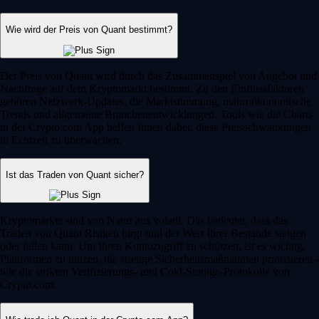
Wie wird der Preis von Quant bestimmt?
Der Preis von Quant wird durch das Zusammenspiel von Angebot und
Nachfrage auf dem Kryptomarkt bestimmt. Zu den Einflussfaktoren
gehören Netzwerk-Updates, die Marktstimmung, makroökonomische
Trends und allgemeine Branchenentwicklungen. Tools wie die Charts
in der Crypto.com App helfen Ihnen dabei, diese Preisschwankungen
in Echtzeit zu überwachen.
Ist das Traden von Quant sicher?
Kryptomärkte sind von Natur aus volatil. Das bedeutet, dass das
Traden von Quant Risiken birgt und der Wert Ihrer Bestände steigen
oder fallen kann. Um Ihren Kontozugriff zu schützen, ist es wichtig,
Plattformen zu nutzen, die strenge Sicherheitsmaßnahmen priorisieren -
wie die strikten Verifizierungs- und Cold-Storage-Protokolle von
Crypto.com.