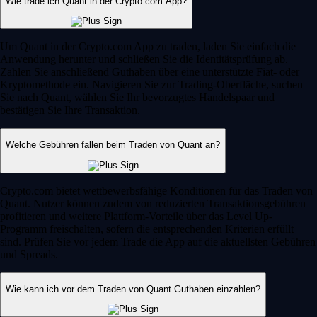
Wie trade ich Quant in der Crypto.com App?
Um Quant in der Crypto.com App zu traden, laden Sie einfach die
Anwendung herunter und schließen Sie die Identitätsprüfung ab.
Zahlen Sie anschließend Guthaben über eine unterstützte Fiat- oder
Kryptomethode ein. Navigieren Sie zur Trading-Oberfläche, suchen
Sie nach Quant, wählen Sie Ihr bevorzugtes Handelspaar und
bestätigen Sie Ihre Transaktion.
Welche Gebühren fallen beim Traden von Quant an?
Crypto.com bietet wettbewerbsfähige Konditionen für das Traden von
Quant. Nutzer können zudem von reduzierten Transaktionsgebühren
profitieren und weitere Plattform-Vorteile über das Level Up-
Programm freischalten, sofern die entsprechenden Kriterien erfüllt
sind. Prüfen Sie vor jedem Trade die App auf die aktuellsten Gebühren
und Spreads.
Wie kann ich vor dem Traden von Quant Guthaben einzahlen?