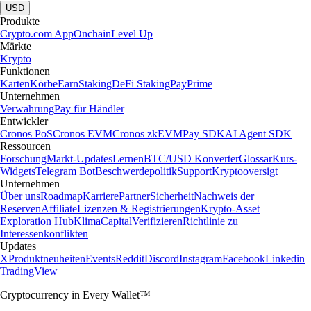
USD
Produkte
Crypto.com App
Onchain
Level Up
Märkte
Krypto
Funktionen
Karten
Körbe
Earn
Staking
DeFi Staking
Pay
Prime
Unternehmen
Verwahrung
Pay für Händler
Entwickler
Cronos PoS
Cronos EVM
Cronos zkEVM
Pay SDK
AI Agent SDK
Ressourcen
Forschung
Markt-Updates
Lernen
BTC/USD Konverter
Glossar
Kurs-
Widgets
Telegram Bot
Beschwerdepolitik
Support
Kryptooversigt
Unternehmen
Über uns
Roadmap
Karriere
Partner
Sicherheit
Nachweis der
Reserven
Affiliate
Lizenzen & Registrierungen
Krypto-Asset
Exploration Hub
Klima
Capital
Verifizieren
Richtlinie zu
Interessenkonflikten
Updates
X
Produktneuheiten
Events
Reddit
Discord
Instagram
Facebook
Linkedin
TradingView
Cryptocurrency in Every Wallet™