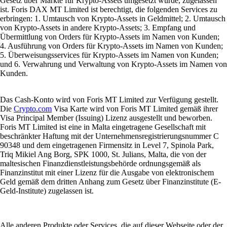
Gesetz über Märkte für Krypto-Assets umgesetzt wurde, zugelassen
ist. Foris DAX MT Limited ist berechtigt, die folgenden Services zu
erbringen: 1. Umtausch von Krypto-Assets in Geldmittel; 2. Umtausch
von Krypto-Assets in andere Krypto-Assets; 3. Empfang und
Übermittlung von Orders für Krypto-Assets im Namen von Kunden;
4. Ausführung von Orders für Krypto-Assets im Namen von Kunden;
5. Überweisungsservices für Krypto-Assets im Namen von Kunden;
und 6. Verwahrung und Verwaltung von Krypto-Assets im Namen von
Kunden.
Das Cash-Konto wird von Foris MT Limited zur Verfügung gestellt.
Die
Crypto.com
Visa Karte wird von Foris MT Limited gemäß ihrer
Visa Principal Member (Issuing) Lizenz ausgestellt und beworben.
Foris MT Limited ist eine in Malta eingetragene Gesellschaft mit
beschränkter Haftung mit der Unternehmensregistrierungsnummer C
90348 und dem eingetragenen Firmensitz in Level 7, Spinola Park,
Triq Mikiel Ang Borg, SPK 1000, St. Julians, Malta, die von der
maltesischen Finanzdienstleistungsbehörde ordnungsgemäß als
Finanzinstitut mit einer Lizenz für die Ausgabe von elektronischem
Geld gemäß dem dritten Anhang zum Gesetz über Finanzinstitute (E-
Geld-Institute) zugelassen ist.
Alle anderen Produkte oder Services, die auf dieser Webseite oder der