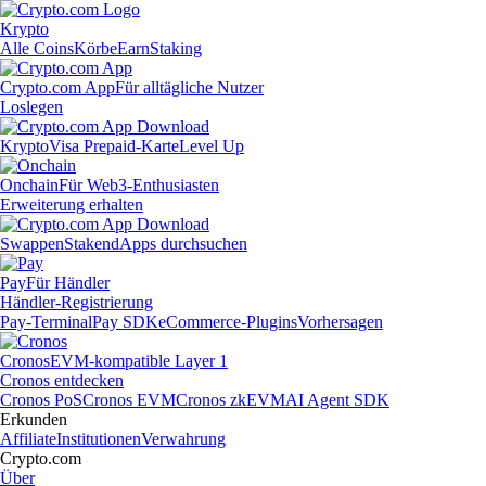
Krypto
Alle Coins
Körbe
Earn
Staking
Crypto.com App
Für alltägliche Nutzer
Loslegen
Krypto
Visa Prepaid-Karte
Level Up
Onchain
Für Web3-Enthusiasten
Erweiterung erhalten
Swappen
Staken
dApps durchsuchen
Pay
Für Händler
Händler-Registrierung
Pay-Terminal
Pay SDK
eCommerce-Plugins
Vorhersagen
Cronos
EVM-kompatible Layer 1
Cronos entdecken
Cronos PoS
Cronos EVM
Cronos zkEVM
AI Agent SDK
Erkunden
Affiliate
Institutionen
Verwahrung
Crypto.com
Über