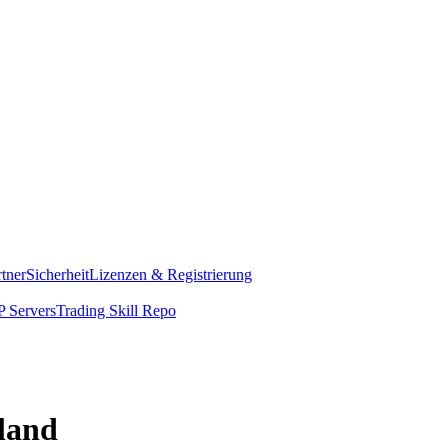
rtner
Sicherheit
Lizenzen & Registrierung
 Servers
Trading Skill Repo
land