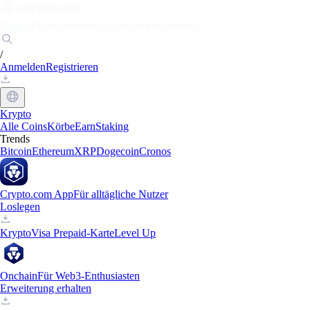
Märkte
Einzelpersonen
Unternehmen
Entdecken
/
Anmelden
Registrieren
Krypto
Alle Coins
Körbe
Earn
Staking
Trends
Bitcoin
Ethereum
XRP
Dogecoin
Cronos
Crypto.com App
Für alltägliche Nutzer
Loslegen
Krypto
Visa Prepaid-Karte
Level Up
Onchain
Für Web3-Enthusiasten
Erweiterung erhalten