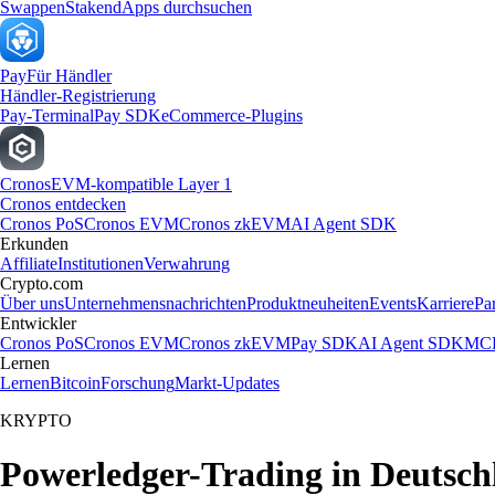
Swappen
Staken
dApps durchsuchen
Pay
Für Händler
Händler-Registrierung
Pay-Terminal
Pay SDK
eCommerce-Plugins
Cronos
EVM-kompatible Layer 1
Cronos entdecken
Cronos PoS
Cronos EVM
Cronos zkEVM
AI Agent SDK
Erkunden
Affiliate
Institutionen
Verwahrung
Crypto.com
Über uns
Unternehmensnachrichten
Produktneuheiten
Events
Karriere
Pa
Entwickler
Cronos PoS
Cronos EVM
Cronos zkEVM
Pay SDK
AI Agent SDK
MCP
Lernen
Lernen
Bitcoin
Forschung
Markt-Updates
KRYPTO
Powerledger-Trading in Deutsch