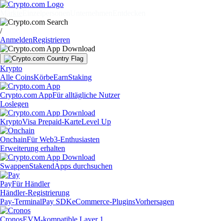
Märkte
Einzelpersonen
Unternehmen
Entdecken
/
Anmelden
Registrieren
Krypto
Alle Coins
Körbe
Earn
Staking
Crypto.com App
Für alltägliche Nutzer
Loslegen
Krypto
Visa Prepaid-Karte
Level Up
Onchain
Für Web3-Enthusiasten
Erweiterung erhalten
Swappen
Staken
dApps durchsuchen
Pay
Für Händler
Händler-Registrierung
Pay-Terminal
Pay SDK
eCommerce-Plugins
Vorhersagen
Cronos
EVM-kompatible Layer 1