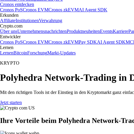
Cronos entdecken
Cronos PoS
Cronos EVM
Cronos zkEVM
AI Agent SDK
Erkunden
Affiliate
Institutionen
Verwahrung
Crypto.com
Über uns
Unternehmensnachrichten
Produktneuheiten
Events
Karriere
Pa
Entwickler
Cronos PoS
Cronos EVM
Cronos zkEVM
Pay SDK
AI Agent SDK
MCP
Lernen
Lernen
Bitcoin
Forschung
Markt-Updates
KRYPTO
Polyhedra Network-Trading in 
Mit den richtigen Tools ist der Einstieg in den Kryptomarkt ganz ein
Jetzt starten
Ihre Vorteile beim Polyhedra Network-Tra