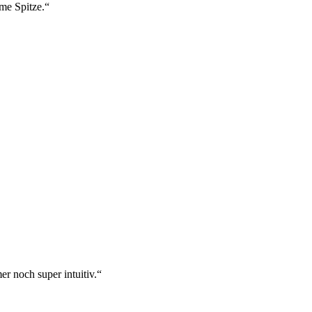
ame Spitze.“
r noch super intuitiv.“