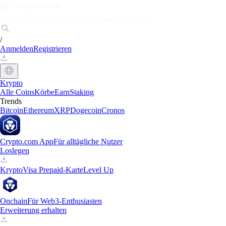
Märkte
Einzelpersonen
Unternehmen
Entdecken
/
Anmelden
Registrieren
Krypto
Alle Coins
Körbe
Earn
Staking
Trends
Bitcoin
Ethereum
XRP
Dogecoin
Cronos
Crypto.com App
Für alltägliche Nutzer
Loslegen
Krypto
Visa Prepaid-Karte
Level Up
Onchain
Für Web3-Enthusiasten
Erweiterung erhalten