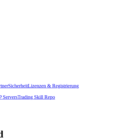
rtner
Sicherheit
Lizenzen & Registrierung
 Servers
Trading Skill Repo
d