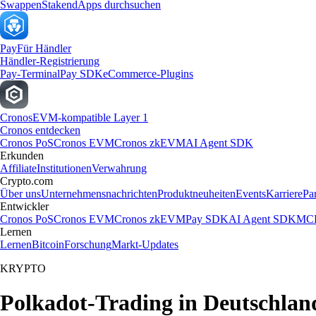
Swappen
Staken
dApps durchsuchen
Pay
Für Händler
Händler-Registrierung
Pay-Terminal
Pay SDK
eCommerce-Plugins
Cronos
EVM-kompatible Layer 1
Cronos entdecken
Cronos PoS
Cronos EVM
Cronos zkEVM
AI Agent SDK
Erkunden
Affiliate
Institutionen
Verwahrung
Crypto.com
Über uns
Unternehmensnachrichten
Produktneuheiten
Events
Karriere
Pa
Entwickler
Cronos PoS
Cronos EVM
Cronos zkEVM
Pay SDK
AI Agent SDK
MCP
Lernen
Lernen
Bitcoin
Forschung
Markt-Updates
KRYPTO
Polkadot-Trading in Deutschlan