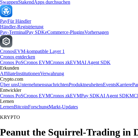
Swappen
Staken
dApps durchsuchen
Pay
Für Händler
Händler-Registrierung
Pay-Terminal
Pay SDK
eCommerce-Plugins
Vorhersagen
Cronos
EVM-kompatible Layer 1
Cronos entdecken
Cronos PoS
Cronos EVM
Cronos zkEVM
AI Agent SDK
Erkunden
Affiliate
Institutionen
Verwahrung
Crypto.com
Über uns
Unternehmensnachrichten
Produktneuheiten
Events
Karriere
Pa
Entwickler
Cronos PoS
Cronos EVM
Cronos zkEVM
Pay SDK
AI Agent SDK
MCP
Lernen
Lernen
Bitcoin
Forschung
Markt-Updates
KRYPTO
Peanut the Squirrel-Trading in 