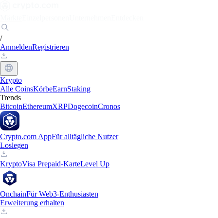
Märkte
Einzelpersonen
Unternehmen
Entdecken
/
Anmelden
Registrieren
Krypto
Alle Coins
Körbe
Earn
Staking
Trends
Bitcoin
Ethereum
XRP
Dogecoin
Cronos
Crypto.com App
Für alltägliche Nutzer
Loslegen
Krypto
Visa Prepaid-Karte
Level Up
Onchain
Für Web3-Enthusiasten
Erweiterung erhalten