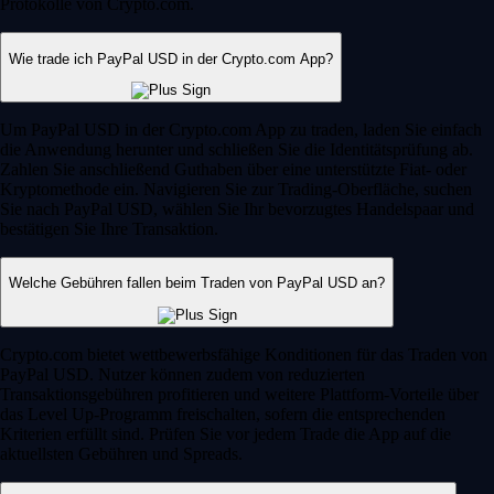
Protokolle von Crypto.com.
Wie trade ich PayPal USD in der Crypto.com App?
Um PayPal USD in der Crypto.com App zu traden, laden Sie einfach
die Anwendung herunter und schließen Sie die Identitätsprüfung ab.
Zahlen Sie anschließend Guthaben über eine unterstützte Fiat- oder
Kryptomethode ein. Navigieren Sie zur Trading-Oberfläche, suchen
Sie nach PayPal USD, wählen Sie Ihr bevorzugtes Handelspaar und
bestätigen Sie Ihre Transaktion.
Welche Gebühren fallen beim Traden von PayPal USD an?
Crypto.com bietet wettbewerbsfähige Konditionen für das Traden von
PayPal USD. Nutzer können zudem von reduzierten
Transaktionsgebühren profitieren und weitere Plattform-Vorteile über
das Level Up-Programm freischalten, sofern die entsprechenden
Kriterien erfüllt sind. Prüfen Sie vor jedem Trade die App auf die
aktuellsten Gebühren und Spreads.