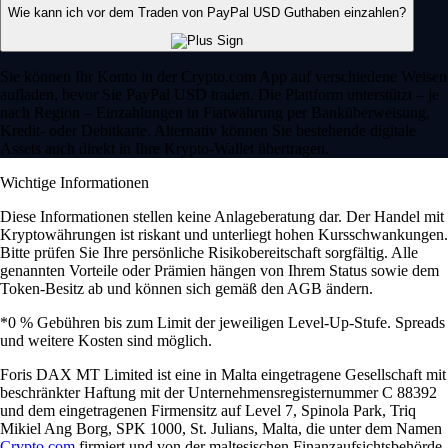
Wie kann ich vor dem Traden von PayPal USD Guthaben einzahlen?
Sie können Ihr Konto in der Crypto.com App auf verschiedene Weisen
aufladen, bevor Sie PayPal USD traden. Die Plattform unterstützt – je
nach Region – Einzahlungen in Fiatwährung per Banküberweisung,
Kredit- oder Debitkarte. Alternativ können Sie bestehende digitale
Assets auch direkt in Ihre Krypto-Wallet übertragen.
Wichtige Informationen
Diese Informationen stellen keine Anlageberatung dar. Der Handel mit
Kryptowährungen ist riskant und unterliegt hohen Kursschwankungen.
Bitte prüfen Sie Ihre persönliche Risikobereitschaft sorgfältig. Alle
genannten Vorteile oder Prämien hängen von Ihrem Status sowie dem
Token-Besitz ab und können sich gemäß den AGB ändern.
*0 % Gebühren bis zum Limit der jeweiligen Level-Up-Stufe. Spreads
und weitere Kosten sind möglich.
Foris DAX MT Limited ist eine in Malta eingetragene Gesellschaft mit
beschränkter Haftung mit der Unternehmensregisternummer C 88392
und dem eingetragenen Firmensitz auf Level 7, Spinola Park, Triq
Mikiel Ang Borg, SPK 1000, St. Julians, Malta, die unter dem Namen
Crypto.com
firmiert und von der maltesischen Finanzaufsichtsbehörde