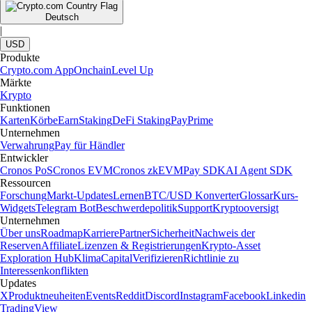
Deutsch
|
USD
Produkte
Crypto.com App
Onchain
Level Up
Märkte
Krypto
Funktionen
Karten
Körbe
Earn
Staking
DeFi Staking
Pay
Prime
Unternehmen
Verwahrung
Pay für Händler
Entwickler
Cronos PoS
Cronos EVM
Cronos zkEVM
Pay SDK
AI Agent SDK
Ressourcen
Forschung
Markt-Updates
Lernen
BTC/USD Konverter
Glossar
Kurs-
Widgets
Telegram Bot
Beschwerdepolitik
Support
Kryptooversigt
Unternehmen
Über uns
Roadmap
Karriere
Partner
Sicherheit
Nachweis der
Reserven
Affiliate
Lizenzen & Registrierungen
Krypto-Asset
Exploration Hub
Klima
Capital
Verifizieren
Richtlinie zu
Interessenkonflikten
Updates
X
Produktneuheiten
Events
Reddit
Discord
Instagram
Facebook
Linkedin
TradingView