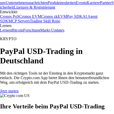
uns
Unternehmensnachrichten
Produktneuheiten
Events
Karriere
Partner
S
icherheit
Lizenzen & Registrierung
Entwickler
Cronos PoS
Cronos EVM
Cronos zkEVM
Pay SDK
AI Agent
SDK
MCP Servers
Trading Skill Repo
Lernen
Lernen
Bitcoin
Forschung
Markt-Updates
KRYPTO
PayPal USD-Trading in
Deutschland
Mit den richtigen Tools ist der Einstieg in den Kryptomarkt ganz
einfach. Die Crypto.com App bietet Ihnen den benutzerfreundlichen
Weg, um erfolgreich mit dem PayPal USD-Trading zu starten.
Jetzt starten
Ihre Vorteile beim PayPal USD-Trading