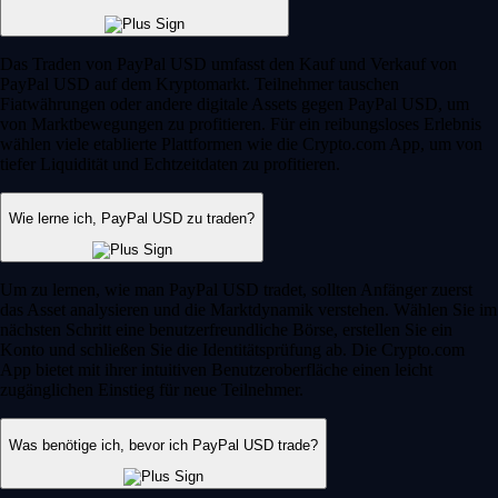
Das Traden von PayPal USD umfasst den Kauf und Verkauf von
PayPal USD auf dem Kryptomarkt. Teilnehmer tauschen
Fiatwährungen oder andere digitale Assets gegen PayPal USD, um
von Marktbewegungen zu profitieren. Für ein reibungsloses Erlebnis
wählen viele etablierte Plattformen wie die Crypto.com App, um von
tiefer Liquidität und Echtzeitdaten zu profitieren.
Wie lerne ich, PayPal USD zu traden?
Um zu lernen, wie man PayPal USD tradet, sollten Anfänger zuerst
das Asset analysieren und die Marktdynamik verstehen. Wählen Sie im
nächsten Schritt eine benutzerfreundliche Börse, erstellen Sie ein
Konto und schließen Sie die Identitätsprüfung ab. Die Crypto.com
App bietet mit ihrer intuitiven Benutzeroberfläche einen leicht
zugänglichen Einstieg für neue Teilnehmer.
Was benötige ich, bevor ich PayPal USD trade?