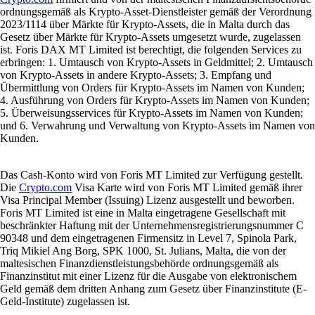
ordnungsgemäß als Krypto-Asset-Dienstleister gemäß der Verordnung
2023/1114 über Märkte für Krypto-Assets, die in Malta durch das
Gesetz über Märkte für Krypto-Assets umgesetzt wurde, zugelassen
ist. Foris DAX MT Limited ist berechtigt, die folgenden Services zu
erbringen: 1. Umtausch von Krypto-Assets in Geldmittel; 2. Umtausch
von Krypto-Assets in andere Krypto-Assets; 3. Empfang und
Übermittlung von Orders für Krypto-Assets im Namen von Kunden;
4. Ausführung von Orders für Krypto-Assets im Namen von Kunden;
5. Überweisungsservices für Krypto-Assets im Namen von Kunden;
und 6. Verwahrung und Verwaltung von Krypto-Assets im Namen von
Kunden.
Das Cash-Konto wird von Foris MT Limited zur Verfügung gestellt.
Die
Crypto.com
Visa Karte wird von Foris MT Limited gemäß ihrer
Visa Principal Member (Issuing) Lizenz ausgestellt und beworben.
Foris MT Limited ist eine in Malta eingetragene Gesellschaft mit
beschränkter Haftung mit der Unternehmensregistrierungsnummer C
90348 und dem eingetragenen Firmensitz in Level 7, Spinola Park,
Triq Mikiel Ang Borg, SPK 1000, St. Julians, Malta, die von der
maltesischen Finanzdienstleistungsbehörde ordnungsgemäß als
Finanzinstitut mit einer Lizenz für die Ausgabe von elektronischem
Geld gemäß dem dritten Anhang zum Gesetz über Finanzinstitute (E-
Geld-Institute) zugelassen ist.