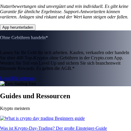
Nutzerbewertungen sind unvergütet und rein individuell. Es gibt keine
Garantie für ähnliche Ergebnisse. Support-Antwortzeiten können
variieren. Anlagen sind riskant und der Wert kann steigen oder fallen.
App herunterladen
Ohne Gebühren handeln*
Lassen Sie Ihr Geld für sich arbeiten. Kaufen, verkaufen oder handeln
Sie über 400 Top-Kryptos ohne Gebühren in der Crypto.com App.
Werden Sie Teil von Level Up und sichern Sie sich branchenweit
führende Rewards. Es gelten die AGB.*
Level Up beitreten
Guides und Ressourcen
Krypto meistern
Was ist Krypto-Day-Trading? Der große Einsteiger-Guide