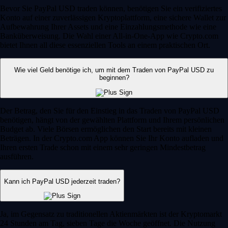
Bevor Sie PayPal USD traden können, benötigen Sie ein verifiziertes
Konto auf einer zuverlässigen Kryptoplattform, eine sichere Wallet zur
Aufbewahrung Ihrer Assets und eine Einzahlungsmethode wie eine
Banküberweisung. Die Wahl einer All-in-One-App wie Crypto.com
bietet Ihnen all diese essenziellen Tools an einem praktischen Ort.
Wie viel Geld benötige ich, um mit dem Traden von PayPal USD zu
beginnen?
Der Betrag, den Sie für den Einstieg in das Traden von PayPal USD
benötigen, hängt von der gewählten Plattform und Ihrem persönlichen
Budget ab. Viele Börsen ermöglichen den Start bereits mit kleinen
Beträgen. In der Crypto.com App können Sie Ihr Konto aufladen und
Ihren ersten Trade schon mit einem sehr geringen Mindestbetrag
ausführen.
Kann ich PayPal USD jederzeit traden?
Ja, im Gegensatz zu traditionellen Aktienmärkten ist der Kryptomarkt
24 Stunden am Tag, sieben Tage die Woche geöffnet. Die Nutzung