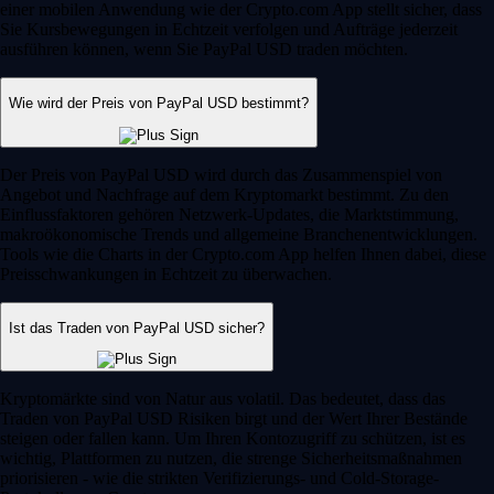
einer mobilen Anwendung wie der Crypto.com App stellt sicher, dass
Sie Kursbewegungen in Echtzeit verfolgen und Aufträge jederzeit
ausführen können, wenn Sie PayPal USD traden möchten.
Wie wird der Preis von PayPal USD bestimmt?
Der Preis von PayPal USD wird durch das Zusammenspiel von
Angebot und Nachfrage auf dem Kryptomarkt bestimmt. Zu den
Einflussfaktoren gehören Netzwerk-Updates, die Marktstimmung,
makroökonomische Trends und allgemeine Branchenentwicklungen.
Tools wie die Charts in der Crypto.com App helfen Ihnen dabei, diese
Preisschwankungen in Echtzeit zu überwachen.
Ist das Traden von PayPal USD sicher?
Kryptomärkte sind von Natur aus volatil. Das bedeutet, dass das
Traden von PayPal USD Risiken birgt und der Wert Ihrer Bestände
steigen oder fallen kann. Um Ihren Kontozugriff zu schützen, ist es
wichtig, Plattformen zu nutzen, die strenge Sicherheitsmaßnahmen
priorisieren - wie die strikten Verifizierungs- und Cold-Storage-