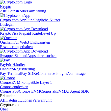
Krypto
Alle Coins
Körbe
Earn
Staking
Crypto.com App
Für alltägliche Nutzer
Loslegen
Krypto
Visa Prepaid-Karte
Level Up
Onchain
Für Web3-Enthusiasten
Erweiterung erhalten
Swappen
Staken
dApps durchsuchen
Pay
Für Händler
Händler-Registrierung
Pay-Terminal
Pay SDK
eCommerce-Plugins
Vorhersagen
Cronos
EVM-kompatible Layer 1
Cronos entdecken
Cronos PoS
Cronos EVM
Cronos zkEVM
AI Agent SDK
Erkunden
Affiliate
Institutionen
Verwahrung
Crypto.com
Über