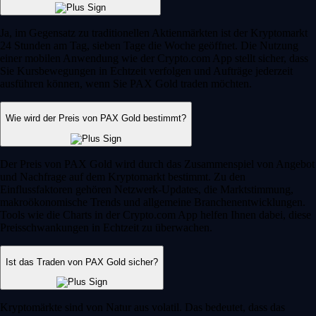
Ja, im Gegensatz zu traditionellen Aktienmärkten ist der Kryptomarkt
24 Stunden am Tag, sieben Tage die Woche geöffnet. Die Nutzung
einer mobilen Anwendung wie der Crypto.com App stellt sicher, dass
Sie Kursbewegungen in Echtzeit verfolgen und Aufträge jederzeit
ausführen können, wenn Sie PAX Gold traden möchten.
Wie wird der Preis von PAX Gold bestimmt?
Der Preis von PAX Gold wird durch das Zusammenspiel von Angebot
und Nachfrage auf dem Kryptomarkt bestimmt. Zu den
Einflussfaktoren gehören Netzwerk-Updates, die Marktstimmung,
makroökonomische Trends und allgemeine Branchenentwicklungen.
Tools wie die Charts in der Crypto.com App helfen Ihnen dabei, diese
Preisschwankungen in Echtzeit zu überwachen.
Ist das Traden von PAX Gold sicher?
Kryptomärkte sind von Natur aus volatil. Das bedeutet, dass das