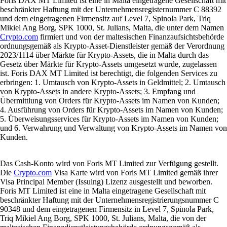
Foris DAX MT Limited ist eine in Malta eingetragene Gesellschaft mit
beschränkter Haftung mit der Unternehmensregisternummer C 88392
und dem eingetragenen Firmensitz auf Level 7, Spinola Park, Triq
Mikiel Ang Borg, SPK 1000, St. Julians, Malta, die unter dem Namen
Crypto.com
firmiert und von der maltesischen Finanzaufsichtsbehörde
ordnungsgemäß als Krypto-Asset-Dienstleister gemäß der Verordnung
2023/1114 über Märkte für Krypto-Assets, die in Malta durch das
Gesetz über Märkte für Krypto-Assets umgesetzt wurde, zugelassen
ist. Foris DAX MT Limited ist berechtigt, die folgenden Services zu
erbringen: 1. Umtausch von Krypto-Assets in Geldmittel; 2. Umtausch
von Krypto-Assets in andere Krypto-Assets; 3. Empfang und
Übermittlung von Orders für Krypto-Assets im Namen von Kunden;
4. Ausführung von Orders für Krypto-Assets im Namen von Kunden;
5. Überweisungsservices für Krypto-Assets im Namen von Kunden;
und 6. Verwahrung und Verwaltung von Krypto-Assets im Namen von
Kunden.
Das Cash-Konto wird von Foris MT Limited zur Verfügung gestellt.
Die
Crypto.com
Visa Karte wird von Foris MT Limited gemäß ihrer
Visa Principal Member (Issuing) Lizenz ausgestellt und beworben.
Foris MT Limited ist eine in Malta eingetragene Gesellschaft mit
beschränkter Haftung mit der Unternehmensregistrierungsnummer C
90348 und dem eingetragenen Firmensitz in Level 7, Spinola Park,
Triq Mikiel Ang Borg, SPK 1000, St. Julians, Malta, die von der