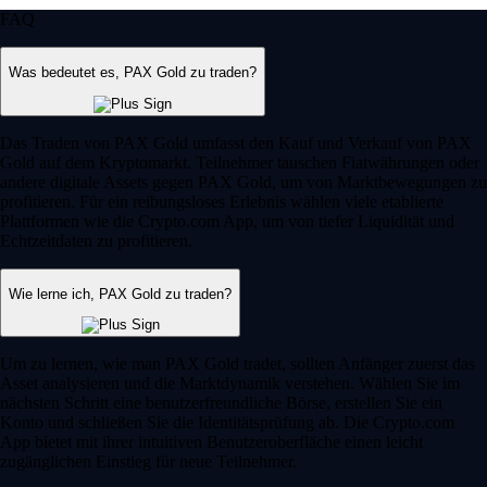
FAQ
Was bedeutet es, PAX Gold zu traden?
Das Traden von PAX Gold umfasst den Kauf und Verkauf von PAX
Gold auf dem Kryptomarkt. Teilnehmer tauschen Fiatwährungen oder
andere digitale Assets gegen PAX Gold, um von Marktbewegungen zu
profitieren. Für ein reibungsloses Erlebnis wählen viele etablierte
Plattformen wie die Crypto.com App, um von tiefer Liquidität und
Echtzeitdaten zu profitieren.
Wie lerne ich, PAX Gold zu traden?
Um zu lernen, wie man PAX Gold tradet, sollten Anfänger zuerst das
Asset analysieren und die Marktdynamik verstehen. Wählen Sie im
nächsten Schritt eine benutzerfreundliche Börse, erstellen Sie ein
Konto und schließen Sie die Identitätsprüfung ab. Die Crypto.com
App bietet mit ihrer intuitiven Benutzeroberfläche einen leicht
zugänglichen Einstieg für neue Teilnehmer.