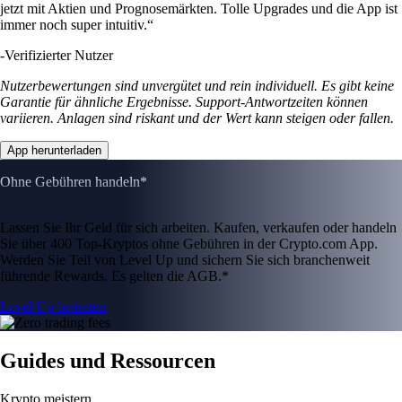
jetzt mit Aktien und Prognosemärkten. Tolle Upgrades und die App ist
immer noch super intuitiv.“
-
Verifizierter Nutzer
Nutzerbewertungen sind unvergütet und rein individuell. Es gibt keine
Garantie für ähnliche Ergebnisse. Support-Antwortzeiten können
variieren. Anlagen sind riskant und der Wert kann steigen oder fallen.
App herunterladen
Ohne Gebühren handeln*
Lassen Sie Ihr Geld für sich arbeiten. Kaufen, verkaufen oder handeln
Sie über 400 Top-Kryptos ohne Gebühren in der Crypto.com App.
Werden Sie Teil von Level Up und sichern Sie sich branchenweit
führende Rewards. Es gelten die AGB.*
Level Up beitreten
Guides und Ressourcen
Krypto meistern