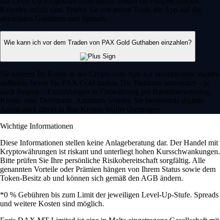
das Level Up-Programm freischalten, sofern die entsprechenden
Kriterien erfüllt sind. Prüfen Sie vor jedem Trade die App auf die
aktuellsten Gebühren und Spreads.
Wie kann ich vor dem Traden von PAX Gold Guthaben einzahlen?
Sie können Ihr Konto in der Crypto.com App auf verschiedene Weisen
aufladen, bevor Sie PAX Gold traden. Die Plattform unterstützt – je
nach Region – Einzahlungen in Fiatwährung per Banküberweisung,
Kredit- oder Debitkarte. Alternativ können Sie bestehende digitale
Assets auch direkt in Ihre Krypto-Wallet übertragen.
Wichtige Informationen
Diese Informationen stellen keine Anlageberatung dar. Der Handel mit
Kryptowährungen ist riskant und unterliegt hohen Kursschwankungen.
Bitte prüfen Sie Ihre persönliche Risikobereitschaft sorgfältig. Alle
genannten Vorteile oder Prämien hängen von Ihrem Status sowie dem
Token-Besitz ab und können sich gemäß den AGB ändern.
*0 % Gebühren bis zum Limit der jeweiligen Level-Up-Stufe. Spreads
und weitere Kosten sind möglich.