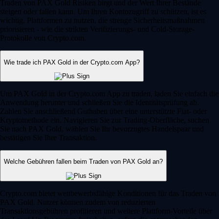
Traden von PAX Gold Risiken birgt und der Wert Ihrer Bestände
steigen oder fallen kann. Um Ihren Kontozugriff zu schützen, ist es
wichtig, Plattformen zu nutzen, die strenge Sicherheitsmaßnahmen
priorisieren - wie die strikten Verifizierungs- und Cold-Storage-
Protokolle von Crypto.com.
Wie trade ich PAX Gold in der Crypto.com App?
Um PAX Gold in der Crypto.com App zu traden, laden Sie einfach die
Anwendung herunter und schließen Sie die Identitätsprüfung ab.
Zahlen Sie anschließend Guthaben über eine unterstützte Fiat- oder
Kryptomethode ein. Navigieren Sie zur Trading-Oberfläche, suchen
Sie nach PAX Gold, wählen Sie Ihr bevorzugtes Handelspaar und
bestätigen Sie Ihre Transaktion.
Welche Gebühren fallen beim Traden von PAX Gold an?
Crypto.com bietet wettbewerbsfähige Konditionen für das Traden von
PAX Gold. Nutzer können zudem von reduzierten
Transaktionsgebühren profitieren und weitere Plattform-Vorteile über