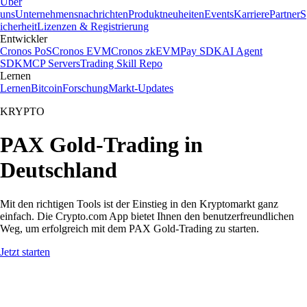
Über
uns
Unternehmensnachrichten
Produktneuheiten
Events
Karriere
Partner
S
icherheit
Lizenzen & Registrierung
Entwickler
Cronos PoS
Cronos EVM
Cronos zkEVM
Pay SDK
AI Agent
SDK
MCP Servers
Trading Skill Repo
Lernen
Lernen
Bitcoin
Forschung
Markt-Updates
KRYPTO
PAX Gold-Trading in
Deutschland
Mit den richtigen Tools ist der Einstieg in den Kryptomarkt ganz
einfach. Die Crypto.com App bietet Ihnen den benutzerfreundlichen
Weg, um erfolgreich mit dem PAX Gold-Trading zu starten.
Jetzt starten