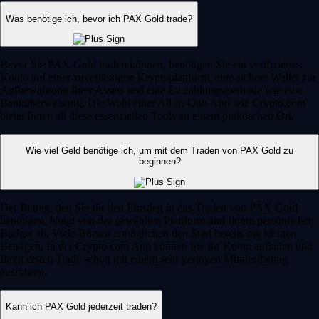
Was benötige ich, bevor ich PAX Gold trade?
Bevor Sie PAX Gold traden können, benötigen Sie ein verifiziertes
Konto auf einer zuverlässigen Kryptoplattform, eine sichere Wallet zur
Aufbewahrung Ihrer Assets und eine Einzahlungsmethode wie eine
Banküberweisung. Die Wahl einer All-in-One-App wie Crypto.com
bietet Ihnen all diese essenziellen Tools an einem praktischen Ort.
Wie viel Geld benötige ich, um mit dem Traden von PAX Gold zu
beginnen?
Der Betrag, den Sie für den Einstieg in das Traden von PAX Gold
benötigen, hängt von der gewählten Plattform und Ihrem persönlichen
Budget ab. Viele Börsen ermöglichen den Start bereits mit kleinen
Beträgen. In der Crypto.com App können Sie Ihr Konto aufladen und
Ihren ersten Trade schon mit einem sehr geringen Mindestbetrag
ausführen.
Kann ich PAX Gold jederzeit traden?