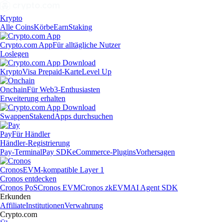
Krypto
Alle Coins
Körbe
Earn
Staking
Crypto.com App
Für alltägliche Nutzer
Loslegen
Krypto
Visa Prepaid-Karte
Level Up
Onchain
Für Web3-Enthusiasten
Erweiterung erhalten
Swappen
Staken
dApps durchsuchen
Pay
Für Händler
Händler-Registrierung
Pay-Terminal
Pay SDK
eCommerce-Plugins
Vorhersagen
Cronos
EVM-kompatible Layer 1
Cronos entdecken
Cronos PoS
Cronos EVM
Cronos zkEVM
AI Agent SDK
Erkunden
Affiliate
Institutionen
Verwahrung
Crypto.com