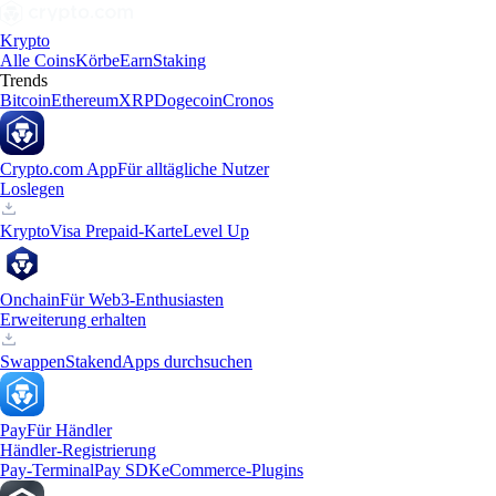
Krypto
Alle Coins
Körbe
Earn
Staking
Trends
Bitcoin
Ethereum
XRP
Dogecoin
Cronos
Crypto.com App
Für alltägliche Nutzer
Loslegen
Krypto
Visa Prepaid-Karte
Level Up
Onchain
Für Web3-Enthusiasten
Erweiterung erhalten
Swappen
Staken
dApps durchsuchen
Pay
Für Händler
Händler-Registrierung
Pay-Terminal
Pay SDK
eCommerce-Plugins