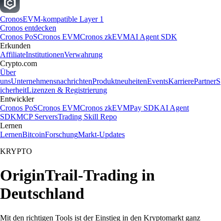
Cronos
EVM-kompatible Layer 1
Cronos entdecken
Cronos PoS
Cronos EVM
Cronos zkEVM
AI Agent SDK
Erkunden
Affiliate
Institutionen
Verwahrung
Crypto.com
Über
uns
Unternehmensnachrichten
Produktneuheiten
Events
Karriere
Partner
S
icherheit
Lizenzen & Registrierung
Entwickler
Cronos PoS
Cronos EVM
Cronos zkEVM
Pay SDK
AI Agent
SDK
MCP Servers
Trading Skill Repo
Lernen
Lernen
Bitcoin
Forschung
Markt-Updates
KRYPTO
OriginTrail-Trading in
Deutschland
Mit den richtigen Tools ist der Einstieg in den Kryptomarkt ganz