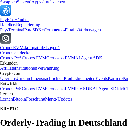
Swappen
Staken
dApps durchsuchen
Pay
Für Händler
Händler-Registrierung
Pay-Terminal
Pay SDK
eCommerce-Plugins
Vorhersagen
Cronos
EVM-kompatible Layer 1
Cronos entdecken
Cronos PoS
Cronos EVM
Cronos zkEVM
AI Agent SDK
Erkunden
Affiliate
Institutionen
Verwahrung
Crypto.com
Über uns
Unternehmensnachrichten
Produktneuheiten
Events
Karriere
Pa
Entwickler
Cronos PoS
Cronos EVM
Cronos zkEVM
Pay SDK
AI Agent SDK
MCP
Lernen
Lernen
Bitcoin
Forschung
Markt-Updates
KRYPTO
Orderly-Trading in Deutschland