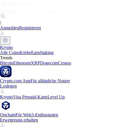
Märkte
Einzelpersonen
Unternehmen
Entdecken
/
Anmelden
Registrieren
Krypto
Alle Coins
Körbe
Earn
Staking
Trends
Bitcoin
Ethereum
XRP
Dogecoin
Cronos
Crypto.com App
Für alltägliche Nutzer
Loslegen
Krypto
Visa Prepaid-Karte
Level Up
Onchain
Für Web3-Enthusiasten
Erweiterung erhalten