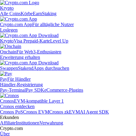
Krypto
Alle Coins
Körbe
Earn
Staking
Crypto.com App
Für alltägliche Nutzer
Loslegen
Krypto
Visa Prepaid-Karte
Level Up
Onchain
Für Web3-Enthusiasten
Erweiterung erhalten
Swappen
Staken
dApps durchsuchen
Pay
Für Händler
Händler-Registrierung
Pay-Terminal
Pay SDK
eCommerce-Plugins
Cronos
EVM-kompatible Layer 1
Cronos entdecken
Cronos PoS
Cronos EVM
Cronos zkEVM
AI Agent SDK
Erkunden
Affiliate
Institutionen
Verwahrung
Crypto.com
Über