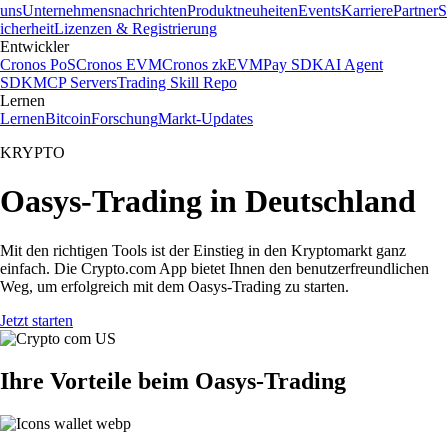
uns
Unternehmensnachrichten
Produktneuheiten
Events
Karriere
Partner
S
icherheit
Lizenzen & Registrierung
Entwickler
Cronos PoS
Cronos EVM
Cronos zkEVM
Pay SDK
AI Agent
SDK
MCP Servers
Trading Skill Repo
Lernen
Lernen
Bitcoin
Forschung
Markt-Updates
KRYPTO
Oasys-Trading in Deutschland
Mit den richtigen Tools ist der Einstieg in den Kryptomarkt ganz
einfach. Die Crypto.com App bietet Ihnen den benutzerfreundlichen
Weg, um erfolgreich mit dem Oasys-Trading zu starten.
Jetzt starten
Ihre Vorteile beim Oasys-Trading