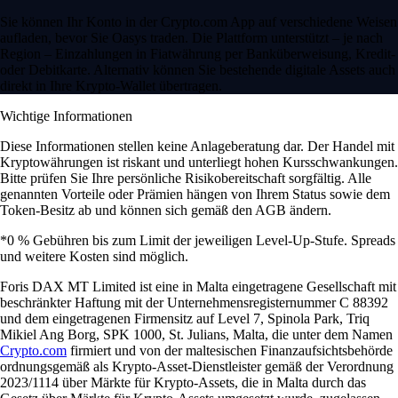
Sie können Ihr Konto in der Crypto.com App auf verschiedene Weisen
aufladen, bevor Sie Oasys traden. Die Plattform unterstützt – je nach
Region – Einzahlungen in Fiatwährung per Banküberweisung, Kredit-
oder Debitkarte. Alternativ können Sie bestehende digitale Assets auch
direkt in Ihre Krypto-Wallet übertragen.
Wichtige Informationen
Diese Informationen stellen keine Anlageberatung dar. Der Handel mit
Kryptowährungen ist riskant und unterliegt hohen Kursschwankungen.
Bitte prüfen Sie Ihre persönliche Risikobereitschaft sorgfältig. Alle
genannten Vorteile oder Prämien hängen von Ihrem Status sowie dem
Token-Besitz ab und können sich gemäß den AGB ändern.
*0 % Gebühren bis zum Limit der jeweiligen Level-Up-Stufe. Spreads
und weitere Kosten sind möglich.
Foris DAX MT Limited ist eine in Malta eingetragene Gesellschaft mit
beschränkter Haftung mit der Unternehmensregisternummer C 88392
und dem eingetragenen Firmensitz auf Level 7, Spinola Park, Triq
Mikiel Ang Borg, SPK 1000, St. Julians, Malta, die unter dem Namen
Crypto.com
firmiert und von der maltesischen Finanzaufsichtsbehörde
ordnungsgemäß als Krypto-Asset-Dienstleister gemäß der Verordnung
2023/1114 über Märkte für Krypto-Assets, die in Malta durch das