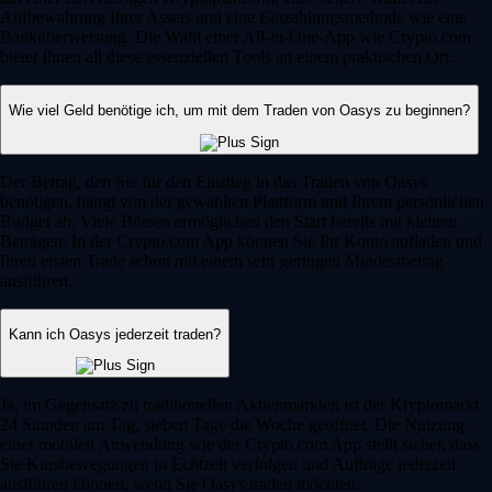
Aufbewahrung Ihrer Assets und eine Einzahlungsmethode wie eine
Banküberweisung. Die Wahl einer All-in-One-App wie Crypto.com
bietet Ihnen all diese essenziellen Tools an einem praktischen Ort.
Wie viel Geld benötige ich, um mit dem Traden von Oasys zu beginnen?
Der Betrag, den Sie für den Einstieg in das Traden von Oasys
benötigen, hängt von der gewählten Plattform und Ihrem persönlichen
Budget ab. Viele Börsen ermöglichen den Start bereits mit kleinen
Beträgen. In der Crypto.com App können Sie Ihr Konto aufladen und
Ihren ersten Trade schon mit einem sehr geringen Mindestbetrag
ausführen.
Kann ich Oasys jederzeit traden?
Ja, im Gegensatz zu traditionellen Aktienmärkten ist der Kryptomarkt
24 Stunden am Tag, sieben Tage die Woche geöffnet. Die Nutzung
einer mobilen Anwendung wie der Crypto.com App stellt sicher, dass
Sie Kursbewegungen in Echtzeit verfolgen und Aufträge jederzeit
ausführen können, wenn Sie Oasys traden möchten.