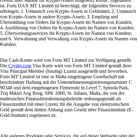
Gesetz über Märkte für Krypto-Assets umgesetzt wurde, zugelassen
ist. Foris DAX MT Limited ist berechtigt, die folgenden Services zu
erbringen: 1. Umtausch von Krypto-Assets in Geldmittel; 2. Umtausch
von Krypto-Assets in andere Krypto-Assets; 3. Empfang und
Übermittlung von Orders für Krypto-Assets im Namen von Kunden;
4. Ausführung von Orders für Krypto-Assets im Namen von Kunden;
5. Überweisungsservices für Krypto-Assets im Namen von Kunden;
und 6. Verwahrung und Verwaltung von Krypto-Assets im Namen von
Kunden.
Das Cash-Konto wird von Foris MT Limited zur Verfügung gestellt.
Die
Crypto.com
Visa Karte wird von Foris MT Limited gemäß ihrer
Visa Principal Member (Issuing) Lizenz ausgestellt und beworben.
Foris MT Limited ist eine in Malta eingetragene Gesellschaft mit
beschränkter Haftung mit der Unternehmensregistrierungsnummer C
90348 und dem eingetragenen Firmensitz in Level 7, Spinola Park,
Triq Mikiel Ang Borg, SPK 1000, St. Julians, Malta, die von der
maltesischen Finanzdienstleistungsbehörde ordnungsgemäß als
Finanzinstitut mit einer Lizenz für die Ausgabe von elektronischem
Geld gemäß dem dritten Anhang zum Gesetz über Finanzinstitute (E-
Geld-Institute) zugelassen ist.
Alle anderen Produkte oder Services, die auf dieser Webseite oder der