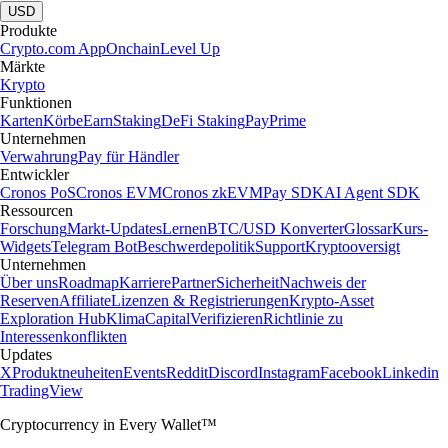
USD
Produkte
Crypto.com App
Onchain
Level Up
Märkte
Krypto
Funktionen
Karten
Körbe
Earn
Staking
DeFi Staking
Pay
Prime
Unternehmen
Verwahrung
Pay für Händler
Entwickler
Cronos PoS
Cronos EVM
Cronos zkEVM
Pay SDK
AI Agent SDK
Ressourcen
Forschung
Markt-Updates
Lernen
BTC/USD Konverter
Glossar
Kurs-
Widgets
Telegram Bot
Beschwerdepolitik
Support
Kryptooversigt
Unternehmen
Über uns
Roadmap
Karriere
Partner
Sicherheit
Nachweis der
Reserven
Affiliate
Lizenzen & Registrierungen
Krypto-Asset
Exploration Hub
Klima
Capital
Verifizieren
Richtlinie zu
Interessenkonflikten
Updates
X
Produktneuheiten
Events
Reddit
Discord
Instagram
Facebook
Linkedin
TradingView
Cryptocurrency in Every Wallet™