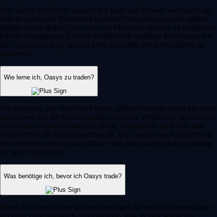
Das Traden von Oasys umfasst den Kauf und Verkauf von Oasys auf
dem Kryptomarkt. Teilnehmer tauschen Fiatwährungen oder andere
digitale Assets gegen Oasys, um von Marktbewegungen zu profitieren.
Für ein reibungsloses Erlebnis wählen viele etablierte Plattformen wie
die Crypto.com App, um von tiefer Liquidität und Echtzeitdaten zu
profitieren.
Wie lerne ich, Oasys zu traden?
Um zu lernen, wie man Oasys tradet, sollten Anfänger zuerst das Asset
analysieren und die Marktdynamik verstehen. Wählen Sie im nächsten
Schritt eine benutzerfreundliche Börse, erstellen Sie ein Konto und
schließen Sie die Identitätsprüfung ab. Die Crypto.com App bietet mit
ihrer intuitiven Benutzeroberfläche einen leicht zugänglichen Einstieg
für neue Teilnehmer.
Was benötige ich, bevor ich Oasys trade?
Bevor Sie Oasys traden können, benötigen Sie ein verifiziertes Konto
auf einer zuverlässigen Kryptoplattform, eine sichere Wallet zur