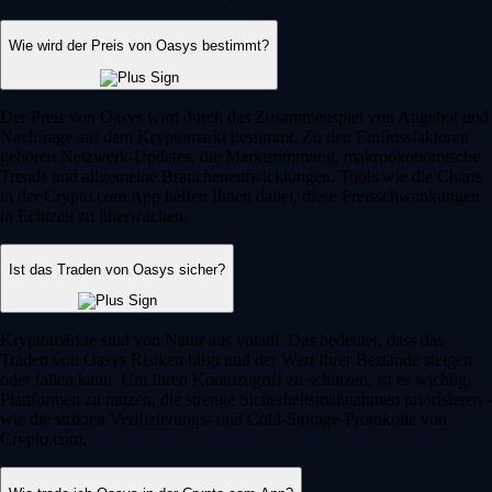
Wie wird der Preis von Oasys bestimmt?
Der Preis von Oasys wird durch das Zusammenspiel von Angebot und
Nachfrage auf dem Kryptomarkt bestimmt. Zu den Einflussfaktoren
gehören Netzwerk-Updates, die Marktstimmung, makroökonomische
Trends und allgemeine Branchenentwicklungen. Tools wie die Charts
in der Crypto.com App helfen Ihnen dabei, diese Preisschwankungen
in Echtzeit zu überwachen.
Ist das Traden von Oasys sicher?
Kryptomärkte sind von Natur aus volatil. Das bedeutet, dass das
Traden von Oasys Risiken birgt und der Wert Ihrer Bestände steigen
oder fallen kann. Um Ihren Kontozugriff zu schützen, ist es wichtig,
Plattformen zu nutzen, die strenge Sicherheitsmaßnahmen priorisieren -
wie die strikten Verifizierungs- und Cold-Storage-Protokolle von
Crypto.com.