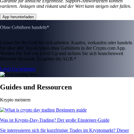
Garantie für ähnliche Ergebnisse. Support-Antwortzeiten können
variieren. Anlagen sind riskant und der Wert kann steigen oder fallen.
App herunterladen
Ohne Gebühren handeln*
Lassen Sie Ihr Geld für sich arbeiten. Kaufen, verkaufen oder handeln
Sie über 400 Top-Kryptos ohne Gebühren in der Crypto.com App.
Werden Sie Teil von Level Up und sichern Sie sich branchenweit
führende Rewards. Es gelten die AGB.*
Level Up beitreten
Guides und Ressourcen
Krypto meistern
Was ist Krypto-Day-Trading? Der große Einsteiger-Guide
Sie interessieren sich für kurzfristige Trades im Kryptomarkt? Dieser