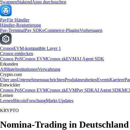
Swappen
Staken
dApps durchsuchen
Pay
Für Händler
Händler-Registrierung
Pay-Terminal
Pay SDK
eCommerce-Plugins
Vorhersagen
Cronos
EVM-kompatible Layer 1
Cronos entdecken
Cronos PoS
Cronos EVM
Cronos zkEVM
AI Agent SDK
Erkunden
Affiliate
Institutionen
Verwahrung
Crypto.com
Über uns
Unternehmensnachrichten
Produktneuheiten
Events
Karriere
Pa
Entwickler
Cronos PoS
Cronos EVM
Cronos zkEVM
Pay SDK
AI Agent SDK
MCP
Lernen
Lernen
Bitcoin
Forschung
Markt-Updates
KRYPTO
Nomina-Trading in Deutschland