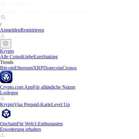
Märkte
Einzelpersonen
Unternehmen
Entdecken
/
Anmelden
Registrieren
Krypto
Alle Coins
Körbe
Earn
Staking
Trends
Bitcoin
Ethereum
XRP
Dogecoin
Cronos
Crypto.com App
Für alltägliche Nutzer
Loslegen
Krypto
Visa Prepaid-Karte
Level Up
Onchain
Für Web3-Enthusiasten
Erweiterung erhalten