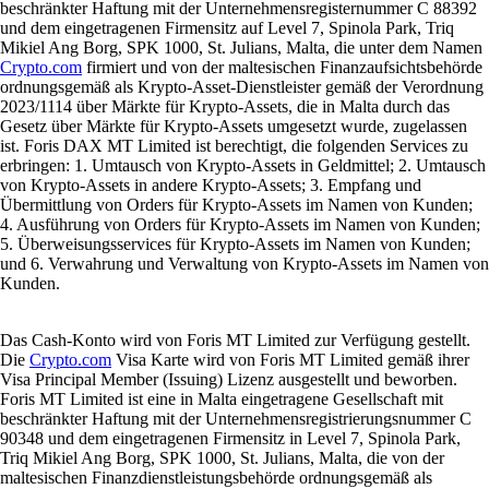
beschränkter Haftung mit der Unternehmensregisternummer C 88392
und dem eingetragenen Firmensitz auf Level 7, Spinola Park, Triq
Mikiel Ang Borg, SPK 1000, St. Julians, Malta, die unter dem Namen
Crypto.com
firmiert und von der maltesischen Finanzaufsichtsbehörde
ordnungsgemäß als Krypto-Asset-Dienstleister gemäß der Verordnung
2023/1114 über Märkte für Krypto-Assets, die in Malta durch das
Gesetz über Märkte für Krypto-Assets umgesetzt wurde, zugelassen
ist. Foris DAX MT Limited ist berechtigt, die folgenden Services zu
erbringen: 1. Umtausch von Krypto-Assets in Geldmittel; 2. Umtausch
von Krypto-Assets in andere Krypto-Assets; 3. Empfang und
Übermittlung von Orders für Krypto-Assets im Namen von Kunden;
4. Ausführung von Orders für Krypto-Assets im Namen von Kunden;
5. Überweisungsservices für Krypto-Assets im Namen von Kunden;
und 6. Verwahrung und Verwaltung von Krypto-Assets im Namen von
Kunden.
Das Cash-Konto wird von Foris MT Limited zur Verfügung gestellt.
Die
Crypto.com
Visa Karte wird von Foris MT Limited gemäß ihrer
Visa Principal Member (Issuing) Lizenz ausgestellt und beworben.
Foris MT Limited ist eine in Malta eingetragene Gesellschaft mit
beschränkter Haftung mit der Unternehmensregistrierungsnummer C
90348 und dem eingetragenen Firmensitz in Level 7, Spinola Park,
Triq Mikiel Ang Borg, SPK 1000, St. Julians, Malta, die von der
maltesischen Finanzdienstleistungsbehörde ordnungsgemäß als