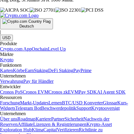
Deutsch
|
USD
Produkte
Crypto.com App
Onchain
Level Up
Märkte
Krypto
Funktionen
Karten
Körbe
Earn
Staking
DeFi Staking
Pay
Prime
Unternehmen
Verwahrung
Pay für Händler
Entwickler
Cronos PoS
Cronos EVM
Cronos zkEVM
Pay SDK
AI Agent SDK
Ressourcen
Forschung
Markt-Updates
Lernen
BTC/USD Konverter
Glossar
Kurs-
Widgets
Telegram Bot
Beschwerdepolitik
Support
Kryptooversigt
Unternehmen
Über uns
Roadmap
Karriere
Partner
Sicherheit
Nachweis der
Reserven
Affiliate
Lizenzen & Registrierungen
Krypto-Asset
Exploration Hub
Klima
Capital
Verifizieren
Richtlinie zu