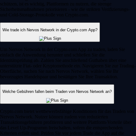
schützen, ist es wichtig, Plattformen zu nutzen, die strenge
Sicherheitsmaßnahmen priorisieren - wie die strikten Verifizierungs-
und Cold-Storage-Protokolle von Crypto.com.
Wie trade ich Nervos Network in der Crypto.com App?
Um Nervos Network in der Crypto.com App zu traden, laden Sie
einfach die Anwendung herunter und schließen Sie die
Identitätsprüfung ab. Zahlen Sie anschließend Guthaben über eine
unterstützte Fiat- oder Kryptomethode ein. Navigieren Sie zur Trading-
Oberfläche, suchen Sie nach Nervos Network, wählen Sie Ihr
bevorzugtes Handelspaar und bestätigen Sie Ihre Transaktion.
Welche Gebühren fallen beim Traden von Nervos Network an?
Crypto.com bietet wettbewerbsfähige Konditionen für das Traden von
Nervos Network. Nutzer können zudem von reduzierten
Transaktionsgebühren profitieren und weitere Plattform-Vorteile über
das Level Up-Programm freischalten, sofern die entsprechenden
Kriterien erfüllt sind. Prüfen Sie vor jedem Trade die App auf die