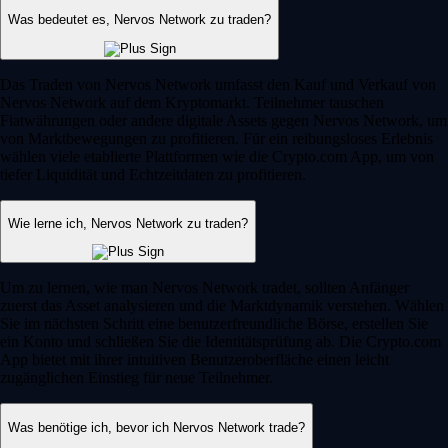
Was bedeutet es, Nervos Network zu traden?
Das Traden von Nervos Network umfasst den Kauf und Verkauf von
Nervos Network auf dem Kryptomarkt. Teilnehmer tauschen
Fiatwährungen oder andere digitale Assets gegen Nervos Network, um
von Marktbewegungen zu profitieren. Für ein reibungsloses Erlebnis
wählen viele etablierte Plattformen wie die Crypto.com App, um von
tiefer Liquidität und Echtzeitdaten zu profitieren.
Wie lerne ich, Nervos Network zu traden?
Um zu lernen, wie man Nervos Network tradet, sollten Anfänger
zuerst das Asset analysieren und die Marktdynamik verstehen. Wählen
Sie im nächsten Schritt eine benutzerfreundliche Börse, erstellen Sie
ein Konto und schließen Sie die Identitätsprüfung ab. Die Crypto.com
App bietet mit ihrer intuitiven Benutzeroberfläche einen leicht
zugänglichen Einstieg für neue Teilnehmer.
Was benötige ich, bevor ich Nervos Network trade?