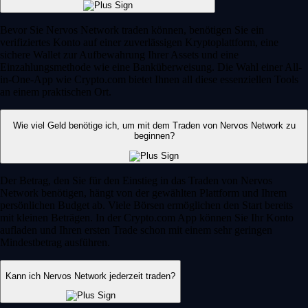
Bevor Sie Nervos Network traden können, benötigen Sie ein
verifiziertes Konto auf einer zuverlässigen Kryptoplattform, eine
sichere Wallet zur Aufbewahrung Ihrer Assets und eine
Einzahlungsmethode wie eine Banküberweisung. Die Wahl einer All-
in-One-App wie Crypto.com bietet Ihnen all diese essenziellen Tools
an einem praktischen Ort.
Wie viel Geld benötige ich, um mit dem Traden von Nervos Network zu
beginnen?
Der Betrag, den Sie für den Einstieg in das Traden von Nervos
Network benötigen, hängt von der gewählten Plattform und Ihrem
persönlichen Budget ab. Viele Börsen ermöglichen den Start bereits
mit kleinen Beträgen. In der Crypto.com App können Sie Ihr Konto
aufladen und Ihren ersten Trade schon mit einem sehr geringen
Mindestbetrag ausführen.
Kann ich Nervos Network jederzeit traden?