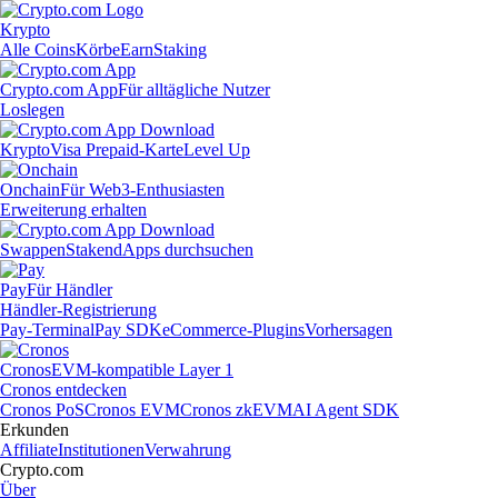
Krypto
Alle Coins
Körbe
Earn
Staking
Crypto.com App
Für alltägliche Nutzer
Loslegen
Krypto
Visa Prepaid-Karte
Level Up
Onchain
Für Web3-Enthusiasten
Erweiterung erhalten
Swappen
Staken
dApps durchsuchen
Pay
Für Händler
Händler-Registrierung
Pay-Terminal
Pay SDK
eCommerce-Plugins
Vorhersagen
Cronos
EVM-kompatible Layer 1
Cronos entdecken
Cronos PoS
Cronos EVM
Cronos zkEVM
AI Agent SDK
Erkunden
Affiliate
Institutionen
Verwahrung
Crypto.com
Über