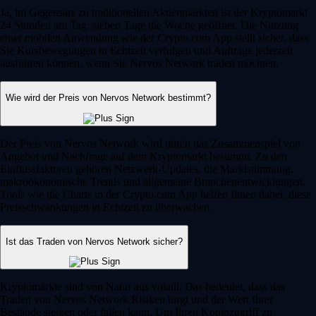
Ja, im Gegensatz zu traditionellen Aktienmärkten ist der Kryptomarkt
24 Stunden am Tag, sieben Tage die Woche geöffnet. Die Nutzung
einer mobilen Anwendung wie der Crypto.com App stellt sicher, dass
Sie Kursbewegungen in Echtzeit verfolgen und Aufträge jederzeit
ausführen können, wenn Sie Nervos Network traden möchten.
Wie wird der Preis von Nervos Network bestimmt?
Der Preis von Nervos Network wird durch das Zusammenspiel von
Angebot und Nachfrage auf dem Kryptomarkt bestimmt. Zu den
Einflussfaktoren gehören Netzwerk-Updates, die Marktstimmung,
makroökonomische Trends und allgemeine Branchenentwicklungen.
Tools wie die Charts in der Crypto.com App helfen Ihnen dabei, diese
Preisschwankungen in Echtzeit zu überwachen.
Ist das Traden von Nervos Network sicher?
Kryptomärkte sind von Natur aus volatil. Das bedeutet, dass das
Traden von Nervos Network Risiken birgt und der Wert Ihrer
Bestände steigen oder fallen kann. Um Ihren Kontozugriff zu