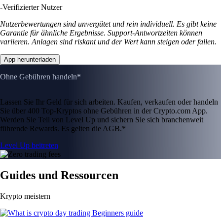
-
Verifizierter Nutzer
Nutzerbewertungen sind unvergütet und rein individuell. Es gibt keine
Garantie für ähnliche Ergebnisse. Support-Antwortzeiten können
variieren. Anlagen sind riskant und der Wert kann steigen oder fallen.
App herunterladen
Ohne Gebühren handeln*
Lassen Sie Ihr Geld für sich arbeiten. Kaufen, verkaufen oder handeln
Sie über 400 Top-Kryptos ohne Gebühren in der Crypto.com App.
Werden Sie Teil von Level Up und sichern Sie sich branchenweit
führende Rewards. Es gelten die AGB.*
Level Up beitreten
Guides und Ressourcen
Krypto meistern