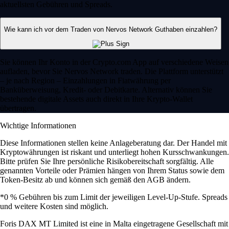
aktuellsten Gebühren und Spreads.
Wie kann ich vor dem Traden von Nervos Network Guthaben einzahlen?
Sie können Ihr Konto in der Crypto.com App auf verschiedene Weisen
aufladen, bevor Sie Nervos Network traden. Die Plattform unterstützt
– je nach Region – Einzahlungen in Fiatwährung per
Banküberweisung, Kredit- oder Debitkarte. Alternativ können Sie
bestehende digitale Assets auch direkt in Ihre Krypto-Wallet
übertragen.
Wichtige Informationen
Diese Informationen stellen keine Anlageberatung dar. Der Handel mit
Kryptowährungen ist riskant und unterliegt hohen Kursschwankungen.
Bitte prüfen Sie Ihre persönliche Risikobereitschaft sorgfältig. Alle
genannten Vorteile oder Prämien hängen von Ihrem Status sowie dem
Token-Besitz ab und können sich gemäß den AGB ändern.
*0 % Gebühren bis zum Limit der jeweiligen Level-Up-Stufe. Spreads
und weitere Kosten sind möglich.
Foris DAX MT Limited ist eine in Malta eingetragene Gesellschaft mit