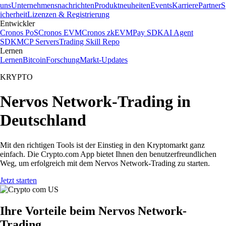
uns
Unternehmensnachrichten
Produktneuheiten
Events
Karriere
Partner
S
icherheit
Lizenzen & Registrierung
Entwickler
Cronos PoS
Cronos EVM
Cronos zkEVM
Pay SDK
AI Agent
SDK
MCP Servers
Trading Skill Repo
Lernen
Lernen
Bitcoin
Forschung
Markt-Updates
KRYPTO
Nervos Network-Trading in
Deutschland
Mit den richtigen Tools ist der Einstieg in den Kryptomarkt ganz
einfach. Die Crypto.com App bietet Ihnen den benutzerfreundlichen
Weg, um erfolgreich mit dem Nervos Network-Trading zu starten.
Jetzt starten
Ihre Vorteile beim Nervos Network-
Trading