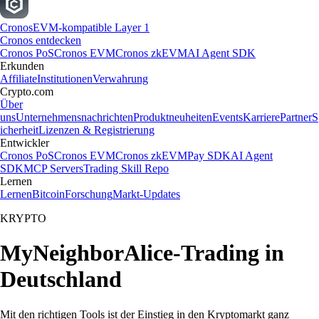
Cronos
EVM-kompatible Layer 1
Cronos entdecken
Cronos PoS
Cronos EVM
Cronos zkEVM
AI Agent SDK
Erkunden
Affiliate
Institutionen
Verwahrung
Crypto.com
Über
uns
Unternehmensnachrichten
Produktneuheiten
Events
Karriere
Partner
S
icherheit
Lizenzen & Registrierung
Entwickler
Cronos PoS
Cronos EVM
Cronos zkEVM
Pay SDK
AI Agent
SDK
MCP Servers
Trading Skill Repo
Lernen
Lernen
Bitcoin
Forschung
Markt-Updates
KRYPTO
MyNeighborAlice-Trading in
Deutschland
Mit den richtigen Tools ist der Einstieg in den Kryptomarkt ganz