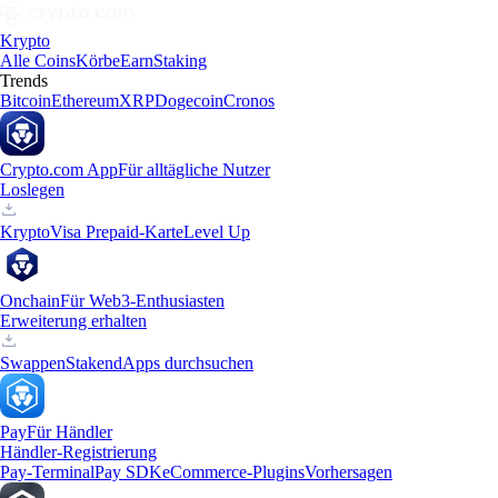
Krypto
Alle Coins
Körbe
Earn
Staking
Trends
Bitcoin
Ethereum
XRP
Dogecoin
Cronos
Crypto.com App
Für alltägliche Nutzer
Loslegen
Krypto
Visa Prepaid-Karte
Level Up
Onchain
Für Web3-Enthusiasten
Erweiterung erhalten
Swappen
Staken
dApps durchsuchen
Pay
Für Händler
Händler-Registrierung
Pay-Terminal
Pay SDK
eCommerce-Plugins
Vorhersagen