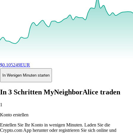
$
0.105249
EUR
+
2.98
%
24H
Buy
In Wenigen Minuten starten
In 3 Schritten MyNeighborAlice traden
1
Konto erstellen
Erstellen Sie Ihr Konto in wenigen Minuten. Laden Sie die
Crypto.com App herunter oder registrieren Sie sich online und