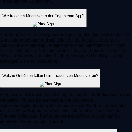
Protokolle von Crypto.com.
Wie trade ich Moonriver in der Crypto.com App?
Um Moonriver in der Crypto.com App zu traden, laden Sie einfach die
Anwendung herunter und schließen Sie die Identitätsprüfung ab.
Zahlen Sie anschließend Guthaben über eine unterstützte Fiat- oder
Kryptomethode ein. Navigieren Sie zur Trading-Oberfläche, suchen
Sie nach Moonriver, wählen Sie Ihr bevorzugtes Handelspaar und
bestätigen Sie Ihre Transaktion.
Welche Gebühren fallen beim Traden von Moonriver an?
Crypto.com bietet wettbewerbsfähige Konditionen für das Traden von
Moonriver. Nutzer können zudem von reduzierten
Transaktionsgebühren profitieren und weitere Plattform-Vorteile über
das Level Up-Programm freischalten, sofern die entsprechenden
Kriterien erfüllt sind. Prüfen Sie vor jedem Trade die App auf die
aktuellsten Gebühren und Spreads.