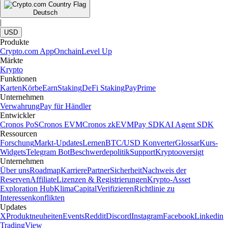
Deutsch
|
USD
Produkte
Crypto.com App
Onchain
Level Up
Märkte
Krypto
Funktionen
Karten
Körbe
Earn
Staking
DeFi Staking
Pay
Prime
Unternehmen
Verwahrung
Pay für Händler
Entwickler
Cronos PoS
Cronos EVM
Cronos zkEVM
Pay SDK
AI Agent SDK
Ressourcen
Forschung
Markt-Updates
Lernen
BTC/USD Konverter
Glossar
Kurs-
Widgets
Telegram Bot
Beschwerdepolitik
Support
Kryptooversigt
Unternehmen
Über uns
Roadmap
Karriere
Partner
Sicherheit
Nachweis der
Reserven
Affiliate
Lizenzen & Registrierungen
Krypto-Asset
Exploration Hub
Klima
Capital
Verifizieren
Richtlinie zu
Interessenkonflikten
Updates
X
Produktneuheiten
Events
Reddit
Discord
Instagram
Facebook
Linkedin
TradingView