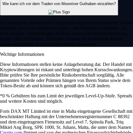
Wie kann ich vor dem Traden von Moonriver Guthaben einzahlen?
Sie können Ihr Konto in der Crypto.com App auf verschiedene Weisen
aufladen, bevor Sie Moonriver traden. Die Plattform unterstützt – je
nach Region – Einzahlungen in Fiatwährung per Banküberweisung,
Kredit- oder Debitkarte. Alternativ können Sie bestehende digitale
Assets auch direkt in Ihre Krypto-Wallet übertragen.
Wichtige Informationen
Diese Informationen stellen keine Anlageberatung dar. Der Handel mit
Kryptowährungen ist riskant und unterliegt hohen Kursschwankungen.
Bitte prüfen Sie Ihre persönliche Risikobereitschaft sorgfältig. Alle
genannten Vorteile oder Prämien hängen von Ihrem Status sowie dem
Token-Besitz ab und können sich gemäß den AGB ändern.
*0 % Gebühren bis zum Limit der jeweiligen Level-Up-Stufe. Spreads
und weitere Kosten sind möglich.
Foris DAX MT Limited ist eine in Malta eingetragene Gesellschaft mit
beschränkter Haftung mit der Unternehmensregisternummer C 88392
und dem eingetragenen Firmensitz auf Level 7, Spinola Park, Triq
Mikiel Ang Borg, SPK 1000, St. Julians, Malta, die unter dem Namen
Crypto.com
firmiert und von der maltesischen Finanzaufsichtsbehörde