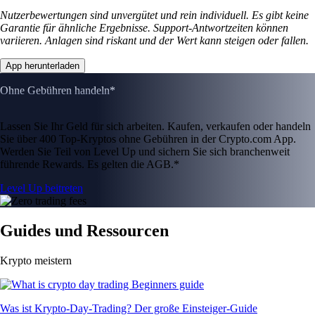
Nutzerbewertungen sind unvergütet und rein individuell. Es gibt keine
Garantie für ähnliche Ergebnisse. Support-Antwortzeiten können
variieren. Anlagen sind riskant und der Wert kann steigen oder fallen.
App herunterladen
Ohne Gebühren handeln*
Lassen Sie Ihr Geld für sich arbeiten. Kaufen, verkaufen oder handeln
Sie über 400 Top-Kryptos ohne Gebühren in der Crypto.com App.
Werden Sie Teil von Level Up und sichern Sie sich branchenweit
führende Rewards. Es gelten die AGB.*
Level Up beitreten
Guides und Ressourcen
Krypto meistern
Was ist Krypto-Day-Trading? Der große Einsteiger-Guide