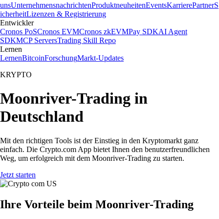
uns
Unternehmensnachrichten
Produktneuheiten
Events
Karriere
Partner
S
icherheit
Lizenzen & Registrierung
Entwickler
Cronos PoS
Cronos EVM
Cronos zkEVM
Pay SDK
AI Agent
SDK
MCP Servers
Trading Skill Repo
Lernen
Lernen
Bitcoin
Forschung
Markt-Updates
KRYPTO
Moonriver-Trading in
Deutschland
Mit den richtigen Tools ist der Einstieg in den Kryptomarkt ganz
einfach. Die Crypto.com App bietet Ihnen den benutzerfreundlichen
Weg, um erfolgreich mit dem Moonriver-Trading zu starten.
Jetzt starten
Ihre Vorteile beim Moonriver-Trading