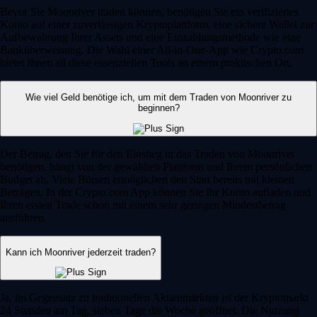
Bevor Sie Moonriver traden können, benötigen Sie ein verifiziertes
Konto auf einer zuverlässigen Kryptoplattform, eine sichere Wallet zur
Aufbewahrung Ihrer Assets und eine Einzahlungsmethode wie eine
Banküberweisung. Die Wahl einer All-in-One-App wie Crypto.com
bietet Ihnen all diese essenziellen Tools an einem praktischen Ort.
Wie viel Geld benötige ich, um mit dem Traden von Moonriver zu
beginnen?
Der Betrag, den Sie für den Einstieg in das Traden von Moonriver
benötigen, hängt von der gewählten Plattform und Ihrem persönlichen
Budget ab. Viele Börsen ermöglichen den Start bereits mit kleinen
Beträgen. In der Crypto.com App können Sie Ihr Konto aufladen und
Ihren ersten Trade schon mit einem sehr geringen Mindestbetrag
ausführen.
Kann ich Moonriver jederzeit traden?
Ja, im Gegensatz zu traditionellen Aktienmärkten ist der Kryptomarkt
24 Stunden am Tag, sieben Tage die Woche geöffnet. Die Nutzung