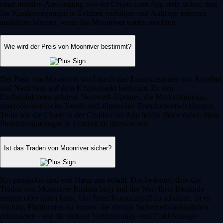
einer mobilen Anwendung wie der Crypto.com App stellt sicher, dass
Sie Kursbewegungen in Echtzeit verfolgen und Aufträge jederzeit
ausführen können, wenn Sie Moonriver traden möchten.
Wie wird der Preis von Moonriver bestimmt?
Der Preis von Moonriver wird durch das Zusammenspiel von Angebot
und Nachfrage auf dem Kryptomarkt bestimmt. Zu den
Einflussfaktoren gehören Netzwerk-Updates, die Marktstimmung,
makroökonomische Trends und allgemeine Branchenentwicklungen.
Tools wie die Charts in der Crypto.com App helfen Ihnen dabei, diese
Preisschwankungen in Echtzeit zu überwachen.
Ist das Traden von Moonriver sicher?
Kryptomärkte sind von Natur aus volatil. Das bedeutet, dass das
Traden von Moonriver Risiken birgt und der Wert Ihrer Bestände
steigen oder fallen kann. Um Ihren Kontozugriff zu schützen, ist es
wichtig, Plattformen zu nutzen, die strenge Sicherheitsmaßnahmen
priorisieren - wie die strikten Verifizierungs- und Cold-Storage-