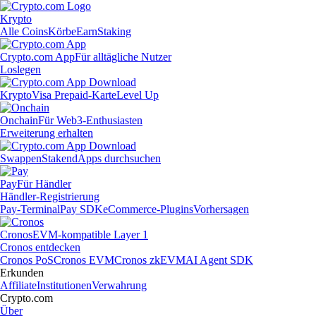
Krypto
Alle Coins
Körbe
Earn
Staking
Crypto.com App
Für alltägliche Nutzer
Loslegen
Krypto
Visa Prepaid-Karte
Level Up
Onchain
Für Web3-Enthusiasten
Erweiterung erhalten
Swappen
Staken
dApps durchsuchen
Pay
Für Händler
Händler-Registrierung
Pay-Terminal
Pay SDK
eCommerce-Plugins
Vorhersagen
Cronos
EVM-kompatible Layer 1
Cronos entdecken
Cronos PoS
Cronos EVM
Cronos zkEVM
AI Agent SDK
Erkunden
Affiliate
Institutionen
Verwahrung
Crypto.com
Über