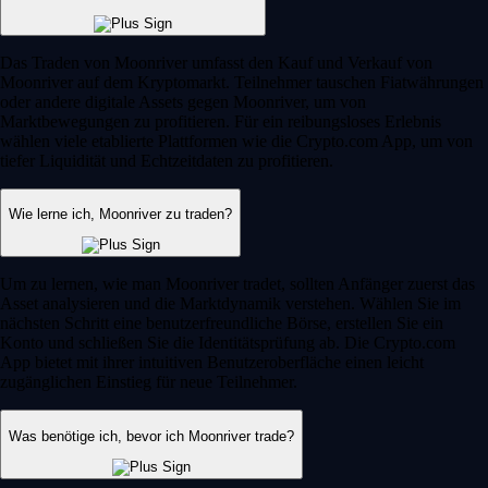
Das Traden von Moonriver umfasst den Kauf und Verkauf von
Moonriver auf dem Kryptomarkt. Teilnehmer tauschen Fiatwährungen
oder andere digitale Assets gegen Moonriver, um von
Marktbewegungen zu profitieren. Für ein reibungsloses Erlebnis
wählen viele etablierte Plattformen wie die Crypto.com App, um von
tiefer Liquidität und Echtzeitdaten zu profitieren.
Wie lerne ich, Moonriver zu traden?
Um zu lernen, wie man Moonriver tradet, sollten Anfänger zuerst das
Asset analysieren und die Marktdynamik verstehen. Wählen Sie im
nächsten Schritt eine benutzerfreundliche Börse, erstellen Sie ein
Konto und schließen Sie die Identitätsprüfung ab. Die Crypto.com
App bietet mit ihrer intuitiven Benutzeroberfläche einen leicht
zugänglichen Einstieg für neue Teilnehmer.
Was benötige ich, bevor ich Moonriver trade?