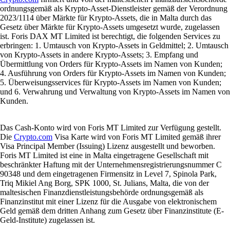
ordnungsgemäß als Krypto-Asset-Dienstleister gemäß der Verordnung
2023/1114 über Märkte für Krypto-Assets, die in Malta durch das
Gesetz über Märkte für Krypto-Assets umgesetzt wurde, zugelassen
ist. Foris DAX MT Limited ist berechtigt, die folgenden Services zu
erbringen: 1. Umtausch von Krypto-Assets in Geldmittel; 2. Umtausch
von Krypto-Assets in andere Krypto-Assets; 3. Empfang und
Übermittlung von Orders für Krypto-Assets im Namen von Kunden;
4. Ausführung von Orders für Krypto-Assets im Namen von Kunden;
5. Überweisungsservices für Krypto-Assets im Namen von Kunden;
und 6. Verwahrung und Verwaltung von Krypto-Assets im Namen von
Kunden.
Das Cash-Konto wird von Foris MT Limited zur Verfügung gestellt.
Die
Crypto.com
Visa Karte wird von Foris MT Limited gemäß ihrer
Visa Principal Member (Issuing) Lizenz ausgestellt und beworben.
Foris MT Limited ist eine in Malta eingetragene Gesellschaft mit
beschränkter Haftung mit der Unternehmensregistrierungsnummer C
90348 und dem eingetragenen Firmensitz in Level 7, Spinola Park,
Triq Mikiel Ang Borg, SPK 1000, St. Julians, Malta, die von der
maltesischen Finanzdienstleistungsbehörde ordnungsgemäß als
Finanzinstitut mit einer Lizenz für die Ausgabe von elektronischem
Geld gemäß dem dritten Anhang zum Gesetz über Finanzinstitute (E-
Geld-Institute) zugelassen ist.