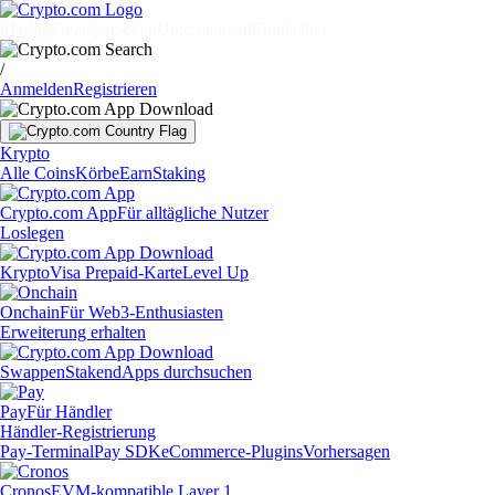
Märkte
Einzelpersonen
Unternehmen
Entdecken
/
Anmelden
Registrieren
Krypto
Alle Coins
Körbe
Earn
Staking
Crypto.com App
Für alltägliche Nutzer
Loslegen
Krypto
Visa Prepaid-Karte
Level Up
Onchain
Für Web3-Enthusiasten
Erweiterung erhalten
Swappen
Staken
dApps durchsuchen
Pay
Für Händler
Händler-Registrierung
Pay-Terminal
Pay SDK
eCommerce-Plugins
Vorhersagen
Cronos
EVM-kompatible Layer 1