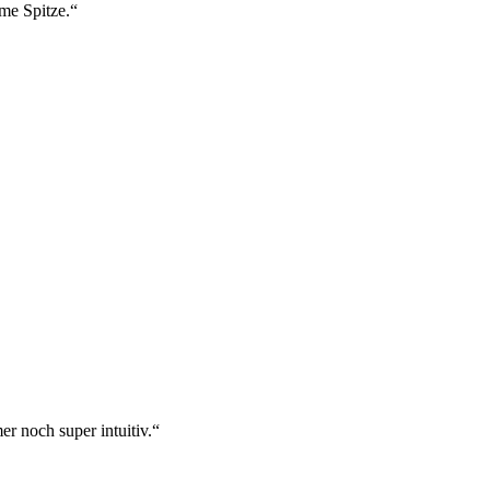
ame Spitze.“
r noch super intuitiv.“