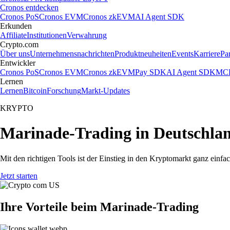
Cronos entdecken
Cronos PoS
Cronos EVM
Cronos zkEVM
AI Agent SDK
Erkunden
Affiliate
Institutionen
Verwahrung
Crypto.com
Über uns
Unternehmensnachrichten
Produktneuheiten
Events
Karriere
Pa
Entwickler
Cronos PoS
Cronos EVM
Cronos zkEVM
Pay SDK
AI Agent SDK
MCP
Lernen
Lernen
Bitcoin
Forschung
Markt-Updates
KRYPTO
Marinade-Trading in Deutschla
Mit den richtigen Tools ist der Einstieg in den Kryptomarkt ganz einf
Jetzt starten
Ihre Vorteile beim Marinade-Trading