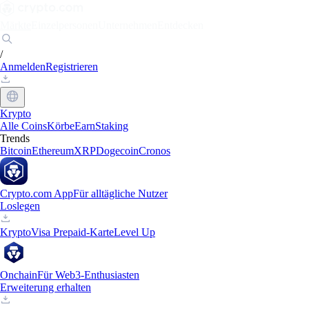
Märkte
Einzelpersonen
Unternehmen
Entdecken
/
Anmelden
Registrieren
Krypto
Alle Coins
Körbe
Earn
Staking
Trends
Bitcoin
Ethereum
XRP
Dogecoin
Cronos
Crypto.com App
Für alltägliche Nutzer
Loslegen
Krypto
Visa Prepaid-Karte
Level Up
Onchain
Für Web3-Enthusiasten
Erweiterung erhalten