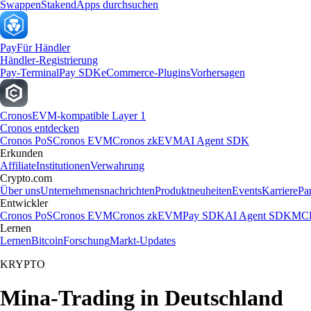
Swappen
Staken
dApps durchsuchen
Pay
Für Händler
Händler-Registrierung
Pay-Terminal
Pay SDK
eCommerce-Plugins
Vorhersagen
Cronos
EVM-kompatible Layer 1
Cronos entdecken
Cronos PoS
Cronos EVM
Cronos zkEVM
AI Agent SDK
Erkunden
Affiliate
Institutionen
Verwahrung
Crypto.com
Über uns
Unternehmensnachrichten
Produktneuheiten
Events
Karriere
Pa
Entwickler
Cronos PoS
Cronos EVM
Cronos zkEVM
Pay SDK
AI Agent SDK
MCP
Lernen
Lernen
Bitcoin
Forschung
Markt-Updates
KRYPTO
Mina-Trading in Deutschland