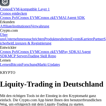
Cronos
EVM-kompatible Layer 1
Cronos entdecken
Cronos PoS
Cronos EVM
Cronos zkEVM
AI Agent SDK
Erkunden
Affiliate
Institutionen
Verwahrung
Crypto.com
Über
uns
Unternehmensnachrichten
Produktneuheiten
Events
Karriere
Partner
S
icherheit
Lizenzen & Registrierung
Entwickler
Cronos PoS
Cronos EVM
Cronos zkEVM
Pay SDK
AI Agent
SDK
MCP Servers
Trading Skill Repo
Lernen
Lernen
Bitcoin
Forschung
Markt-Updates
KRYPTO
Liquity-Trading in Deutschland
Mit den richtigen Tools ist der Einstieg in den Kryptomarkt ganz
einfach. Die Crypto.com App bietet Ihnen den benutzerfreundlichen
Weg, um erfolgreich mit dem Liquity-Trading zu starten.