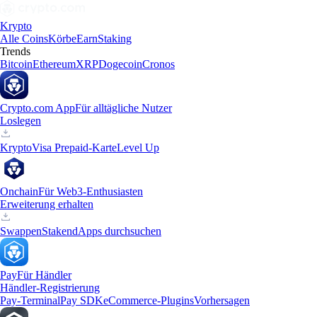
Krypto
Alle Coins
Körbe
Earn
Staking
Trends
Bitcoin
Ethereum
XRP
Dogecoin
Cronos
Crypto.com App
Für alltägliche Nutzer
Loslegen
Krypto
Visa Prepaid-Karte
Level Up
Onchain
Für Web3-Enthusiasten
Erweiterung erhalten
Swappen
Staken
dApps durchsuchen
Pay
Für Händler
Händler-Registrierung
Pay-Terminal
Pay SDK
eCommerce-Plugins
Vorhersagen