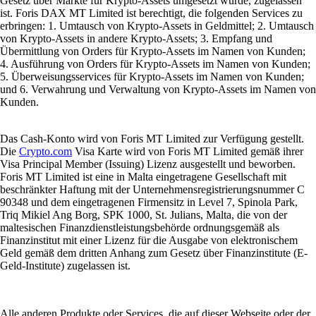
Gesetz über Märkte für Krypto-Assets umgesetzt wurde, zugelassen
ist. Foris DAX MT Limited ist berechtigt, die folgenden Services zu
erbringen: 1. Umtausch von Krypto-Assets in Geldmittel; 2. Umtausch
von Krypto-Assets in andere Krypto-Assets; 3. Empfang und
Übermittlung von Orders für Krypto-Assets im Namen von Kunden;
4. Ausführung von Orders für Krypto-Assets im Namen von Kunden;
5. Überweisungsservices für Krypto-Assets im Namen von Kunden;
und 6. Verwahrung und Verwaltung von Krypto-Assets im Namen von
Kunden.
Das Cash-Konto wird von Foris MT Limited zur Verfügung gestellt.
Die
Crypto.com
Visa Karte wird von Foris MT Limited gemäß ihrer
Visa Principal Member (Issuing) Lizenz ausgestellt und beworben.
Foris MT Limited ist eine in Malta eingetragene Gesellschaft mit
beschränkter Haftung mit der Unternehmensregistrierungsnummer C
90348 und dem eingetragenen Firmensitz in Level 7, Spinola Park,
Triq Mikiel Ang Borg, SPK 1000, St. Julians, Malta, die von der
maltesischen Finanzdienstleistungsbehörde ordnungsgemäß als
Finanzinstitut mit einer Lizenz für die Ausgabe von elektronischem
Geld gemäß dem dritten Anhang zum Gesetz über Finanzinstitute (E-
Geld-Institute) zugelassen ist.
Alle anderen Produkte oder Services, die auf dieser Webseite oder der