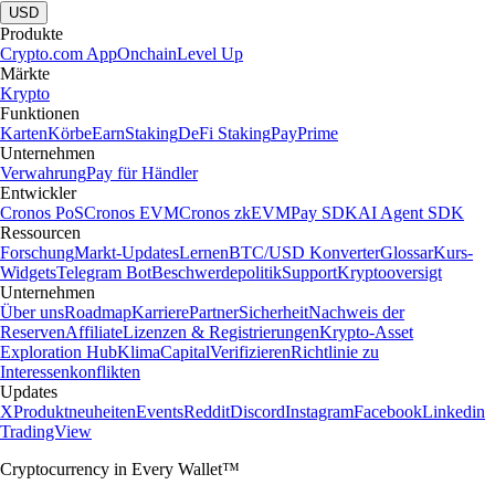
USD
Produkte
Crypto.com App
Onchain
Level Up
Märkte
Krypto
Funktionen
Karten
Körbe
Earn
Staking
DeFi Staking
Pay
Prime
Unternehmen
Verwahrung
Pay für Händler
Entwickler
Cronos PoS
Cronos EVM
Cronos zkEVM
Pay SDK
AI Agent SDK
Ressourcen
Forschung
Markt-Updates
Lernen
BTC/USD Konverter
Glossar
Kurs-
Widgets
Telegram Bot
Beschwerdepolitik
Support
Kryptooversigt
Unternehmen
Über uns
Roadmap
Karriere
Partner
Sicherheit
Nachweis der
Reserven
Affiliate
Lizenzen & Registrierungen
Krypto-Asset
Exploration Hub
Klima
Capital
Verifizieren
Richtlinie zu
Interessenkonflikten
Updates
X
Produktneuheiten
Events
Reddit
Discord
Instagram
Facebook
Linkedin
TradingView
Cryptocurrency in Every Wallet™