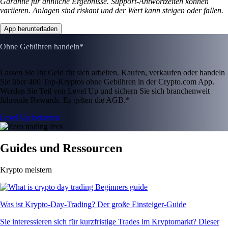
Garantie für ähnliche Ergebnisse. Support-Antwortzeiten können
variieren. Anlagen sind riskant und der Wert kann steigen oder fallen.
App herunterladen
Ohne Gebühren handeln*
Lassen Sie Ihr Geld für sich arbeiten. Kaufen, verkaufen oder handeln
Sie über 400 Top-Kryptos ohne Gebühren in der Crypto.com App.
Werden Sie Teil von Level Up und sichern Sie sich branchenweit
führende Rewards. Es gelten die AGB.*
Level Up beitreten
Guides und Ressourcen
Krypto meistern
Was ist Krypto-Day-Trading? Der große Einsteiger-Guide
Sie interessieren sich für kurzfristige Trades im Kryptomarkt? Dieser