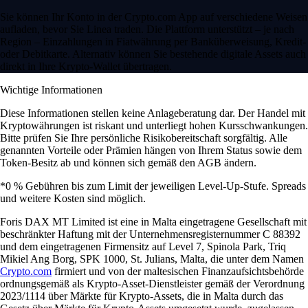
Sie können Ihr Konto in der Crypto.com App auf verschiedene Weisen
aufladen, bevor Sie Linea traden. Die Plattform unterstützt – je nach
Region – Einzahlungen in Fiatwährung per Banküberweisung, Kredit-
oder Debitkarte. Alternativ können Sie bestehende digitale Assets auch
direkt in Ihre Krypto-Wallet übertragen.
Wichtige Informationen
Diese Informationen stellen keine Anlageberatung dar. Der Handel mit
Kryptowährungen ist riskant und unterliegt hohen Kursschwankungen.
Bitte prüfen Sie Ihre persönliche Risikobereitschaft sorgfältig. Alle
genannten Vorteile oder Prämien hängen von Ihrem Status sowie dem
Token-Besitz ab und können sich gemäß den AGB ändern.
*0 % Gebühren bis zum Limit der jeweiligen Level-Up-Stufe. Spreads
und weitere Kosten sind möglich.
Foris DAX MT Limited ist eine in Malta eingetragene Gesellschaft mit
beschränkter Haftung mit der Unternehmensregisternummer C 88392
und dem eingetragenen Firmensitz auf Level 7, Spinola Park, Triq
Mikiel Ang Borg, SPK 1000, St. Julians, Malta, die unter dem Namen
Crypto.com
firmiert und von der maltesischen Finanzaufsichtsbehörde
ordnungsgemäß als Krypto-Asset-Dienstleister gemäß der Verordnung
2023/1114 über Märkte für Krypto-Assets, die in Malta durch das