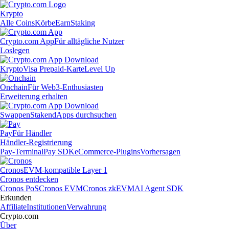
Krypto
Alle Coins
Körbe
Earn
Staking
Crypto.com App
Für alltägliche Nutzer
Loslegen
Krypto
Visa Prepaid-Karte
Level Up
Onchain
Für Web3-Enthusiasten
Erweiterung erhalten
Swappen
Staken
dApps durchsuchen
Pay
Für Händler
Händler-Registrierung
Pay-Terminal
Pay SDK
eCommerce-Plugins
Vorhersagen
Cronos
EVM-kompatible Layer 1
Cronos entdecken
Cronos PoS
Cronos EVM
Cronos zkEVM
AI Agent SDK
Erkunden
Affiliate
Institutionen
Verwahrung
Crypto.com
Über