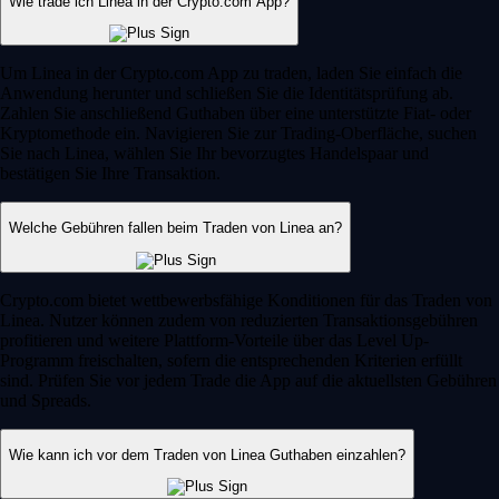
Wie trade ich Linea in der Crypto.com App?
Um Linea in der Crypto.com App zu traden, laden Sie einfach die
Anwendung herunter und schließen Sie die Identitätsprüfung ab.
Zahlen Sie anschließend Guthaben über eine unterstützte Fiat- oder
Kryptomethode ein. Navigieren Sie zur Trading-Oberfläche, suchen
Sie nach Linea, wählen Sie Ihr bevorzugtes Handelspaar und
bestätigen Sie Ihre Transaktion.
Welche Gebühren fallen beim Traden von Linea an?
Crypto.com bietet wettbewerbsfähige Konditionen für das Traden von
Linea. Nutzer können zudem von reduzierten Transaktionsgebühren
profitieren und weitere Plattform-Vorteile über das Level Up-
Programm freischalten, sofern die entsprechenden Kriterien erfüllt
sind. Prüfen Sie vor jedem Trade die App auf die aktuellsten Gebühren
und Spreads.
Wie kann ich vor dem Traden von Linea Guthaben einzahlen?