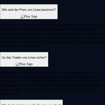
Wie wird der Preis von Linea bestimmt?
Der Preis von Linea wird durch das Zusammenspiel von Angebot und
Nachfrage auf dem Kryptomarkt bestimmt. Zu den Einflussfaktoren
gehören Netzwerk-Updates, die Marktstimmung, makroökonomische
Trends und allgemeine Branchenentwicklungen. Tools wie die Charts
in der Crypto.com App helfen Ihnen dabei, diese Preisschwankungen
in Echtzeit zu überwachen.
Ist das Traden von Linea sicher?
Kryptomärkte sind von Natur aus volatil. Das bedeutet, dass das
Traden von Linea Risiken birgt und der Wert Ihrer Bestände steigen
oder fallen kann. Um Ihren Kontozugriff zu schützen, ist es wichtig,
Plattformen zu nutzen, die strenge Sicherheitsmaßnahmen priorisieren -
wie die strikten Verifizierungs- und Cold-Storage-Protokolle von
Crypto.com.