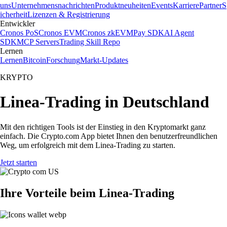
uns
Unternehmensnachrichten
Produktneuheiten
Events
Karriere
Partner
S
icherheit
Lizenzen & Registrierung
Entwickler
Cronos PoS
Cronos EVM
Cronos zkEVM
Pay SDK
AI Agent
SDK
MCP Servers
Trading Skill Repo
Lernen
Lernen
Bitcoin
Forschung
Markt-Updates
KRYPTO
Linea-Trading in Deutschland
Mit den richtigen Tools ist der Einstieg in den Kryptomarkt ganz
einfach. Die Crypto.com App bietet Ihnen den benutzerfreundlichen
Weg, um erfolgreich mit dem Linea-Trading zu starten.
Jetzt starten
Ihre Vorteile beim Linea-Trading