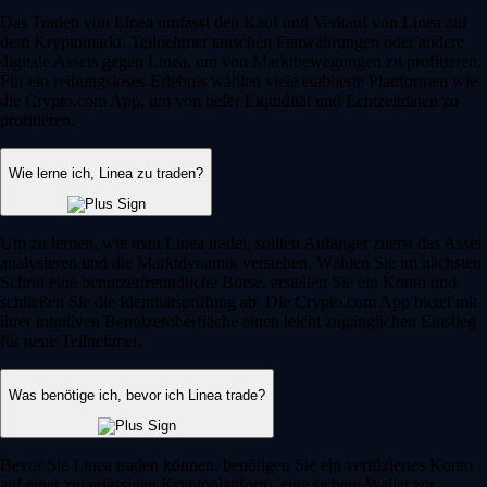
Das Traden von Linea umfasst den Kauf und Verkauf von Linea auf
dem Kryptomarkt. Teilnehmer tauschen Fiatwährungen oder andere
digitale Assets gegen Linea, um von Marktbewegungen zu profitieren.
Für ein reibungsloses Erlebnis wählen viele etablierte Plattformen wie
die Crypto.com App, um von tiefer Liquidität und Echtzeitdaten zu
profitieren.
Wie lerne ich, Linea zu traden?
Um zu lernen, wie man Linea tradet, sollten Anfänger zuerst das Asset
analysieren und die Marktdynamik verstehen. Wählen Sie im nächsten
Schritt eine benutzerfreundliche Börse, erstellen Sie ein Konto und
schließen Sie die Identitätsprüfung ab. Die Crypto.com App bietet mit
ihrer intuitiven Benutzeroberfläche einen leicht zugänglichen Einstieg
für neue Teilnehmer.
Was benötige ich, bevor ich Linea trade?
Bevor Sie Linea traden können, benötigen Sie ein verifiziertes Konto
auf einer zuverlässigen Kryptoplattform, eine sichere Wallet zur