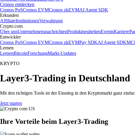
Cronos entdecken
Cronos PoS
Cronos EVM
Cronos zkEVM
AI Agent SDK
Erkunden
Affiliate
Institutionen
Verwahrung
Crypto.com
Über uns
Unternehmensnachrichten
Produktneuheiten
Events
Karriere
Pa
Entwickler
Cronos PoS
Cronos EVM
Cronos zkEVM
Pay SDK
AI Agent SDK
MCP
Lernen
Lernen
Bitcoin
Forschung
Markt-Updates
KRYPTO
Layer3-Trading in Deutschland
Mit den richtigen Tools ist der Einstieg in den Kryptomarkt ganz einf
Jetzt starten
Ihre Vorteile beim Layer3-Trading