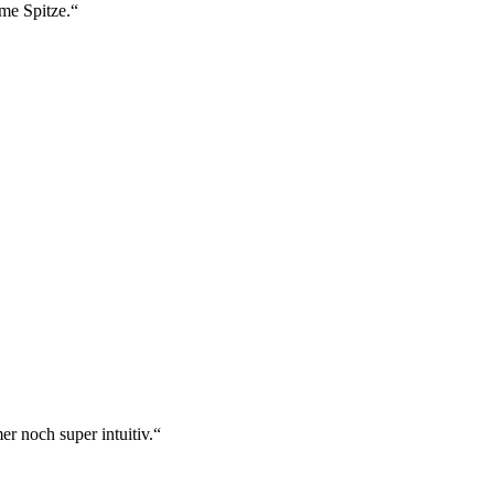
ame Spitze.“
r noch super intuitiv.“