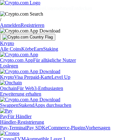
Märkte
Einzelpersonen
Unternehmen
Entdecken
/
Anmelden
Registrieren
Krypto
Alle Coins
Körbe
Earn
Staking
Crypto.com App
Für alltägliche Nutzer
Loslegen
Krypto
Visa Prepaid-Karte
Level Up
Onchain
Für Web3-Enthusiasten
Erweiterung erhalten
Swappen
Staken
dApps durchsuchen
Pay
Für Händler
Händler-Registrierung
Pay-Terminal
Pay SDK
eCommerce-Plugins
Vorhersagen
Cronos
EVM-kompatible Layer 1