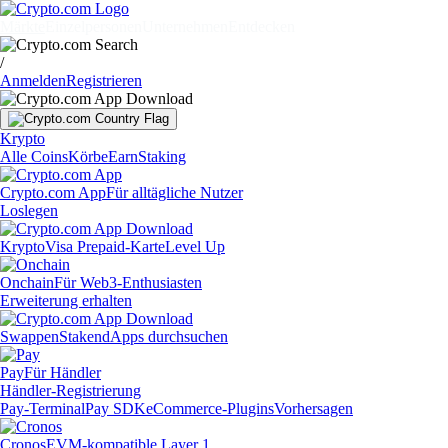
Märkte
Einzelpersonen
Unternehmen
Entdecken
/
Anmelden
Registrieren
Krypto
Alle Coins
Körbe
Earn
Staking
Crypto.com App
Für alltägliche Nutzer
Loslegen
Krypto
Visa Prepaid-Karte
Level Up
Onchain
Für Web3-Enthusiasten
Erweiterung erhalten
Swappen
Staken
dApps durchsuchen
Pay
Für Händler
Händler-Registrierung
Pay-Terminal
Pay SDK
eCommerce-Plugins
Vorhersagen
Cronos
EVM-kompatible Layer 1