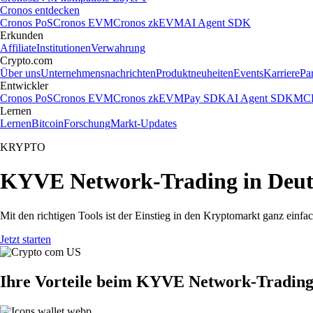
Cronos entdecken
Cronos PoS
Cronos EVM
Cronos zkEVM
AI Agent SDK
Erkunden
Affiliate
Institutionen
Verwahrung
Crypto.com
Über uns
Unternehmensnachrichten
Produktneuheiten
Events
Karriere
Pa
Entwickler
Cronos PoS
Cronos EVM
Cronos zkEVM
Pay SDK
AI Agent SDK
MCP
Lernen
Lernen
Bitcoin
Forschung
Markt-Updates
KRYPTO
KYVE Network-Trading in Deut
Mit den richtigen Tools ist der Einstieg in den Kryptomarkt ganz ei
Jetzt starten
Ihre Vorteile beim KYVE Network-Tradin