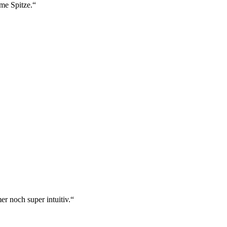
ame Spitze.“
r noch super intuitiv.“