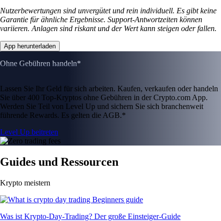
Nutzerbewertungen sind unvergütet und rein individuell. Es gibt keine
Garantie für ähnliche Ergebnisse. Support-Antwortzeiten können
variieren. Anlagen sind riskant und der Wert kann steigen oder fallen.
App herunterladen
Ohne Gebühren handeln*
Lassen Sie Ihr Geld für sich arbeiten. Kaufen, verkaufen oder handeln
Sie über 400 Top-Kryptos ohne Gebühren in der Crypto.com App.
Werden Sie Teil von Level Up und sichern Sie sich branchenweit
führende Rewards. Es gelten die AGB.*
Level Up beitreten
Guides und Ressourcen
Krypto meistern
Was ist Krypto-Day-Trading? Der große Einsteiger-Guide