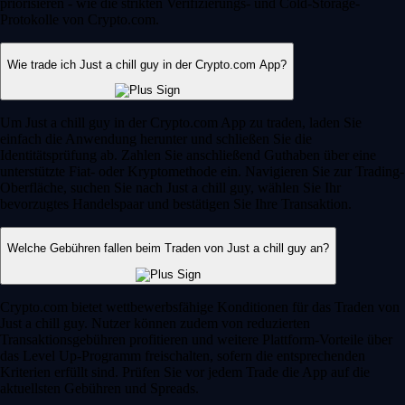
priorisieren - wie die strikten Verifizierungs- und Cold-Storage-
Protokolle von Crypto.com.
Wie trade ich Just a chill guy in der Crypto.com App?
Um Just a chill guy in der Crypto.com App zu traden, laden Sie
einfach die Anwendung herunter und schließen Sie die
Identitätsprüfung ab. Zahlen Sie anschließend Guthaben über eine
unterstützte Fiat- oder Kryptomethode ein. Navigieren Sie zur Trading-
Oberfläche, suchen Sie nach Just a chill guy, wählen Sie Ihr
bevorzugtes Handelspaar und bestätigen Sie Ihre Transaktion.
Welche Gebühren fallen beim Traden von Just a chill guy an?
Crypto.com bietet wettbewerbsfähige Konditionen für das Traden von
Just a chill guy. Nutzer können zudem von reduzierten
Transaktionsgebühren profitieren und weitere Plattform-Vorteile über
das Level Up-Programm freischalten, sofern die entsprechenden
Kriterien erfüllt sind. Prüfen Sie vor jedem Trade die App auf die
aktuellsten Gebühren und Spreads.