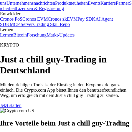
uns
Unternehmensnachrichten
Produktneuheiten
Events
Karriere
Partner
S
icherheit
Lizenzen & Registrierung
Entwickler
Cronos PoS
Cronos EVM
Cronos zkEVM
Pay SDK
AI Agent
SDK
MCP Servers
Trading Skill Repo
Lernen
Lernen
Bitcoin
Forschung
Markt-Updates
KRYPTO
Just a chill guy-Trading in
Deutschland
Mit den richtigen Tools ist der Einstieg in den Kryptomarkt ganz
einfach. Die Crypto.com App bietet Ihnen den benutzerfreundlichen
Weg, um erfolgreich mit dem Just a chill guy-Trading zu starten.
Jetzt starten
Ihre Vorteile beim Just a chill guy-Trading