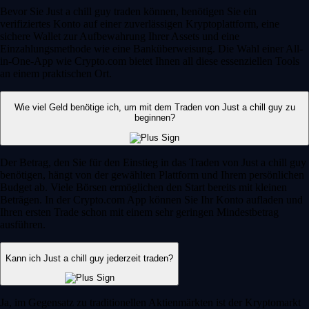
Bevor Sie Just a chill guy traden können, benötigen Sie ein
verifiziertes Konto auf einer zuverlässigen Kryptoplattform, eine
sichere Wallet zur Aufbewahrung Ihrer Assets und eine
Einzahlungsmethode wie eine Banküberweisung. Die Wahl einer All-
in-One-App wie Crypto.com bietet Ihnen all diese essenziellen Tools
an einem praktischen Ort.
Wie viel Geld benötige ich, um mit dem Traden von Just a chill guy zu
beginnen?
Der Betrag, den Sie für den Einstieg in das Traden von Just a chill guy
benötigen, hängt von der gewählten Plattform und Ihrem persönlichen
Budget ab. Viele Börsen ermöglichen den Start bereits mit kleinen
Beträgen. In der Crypto.com App können Sie Ihr Konto aufladen und
Ihren ersten Trade schon mit einem sehr geringen Mindestbetrag
ausführen.
Kann ich Just a chill guy jederzeit traden?
Ja, im Gegensatz zu traditionellen Aktienmärkten ist der Kryptomarkt