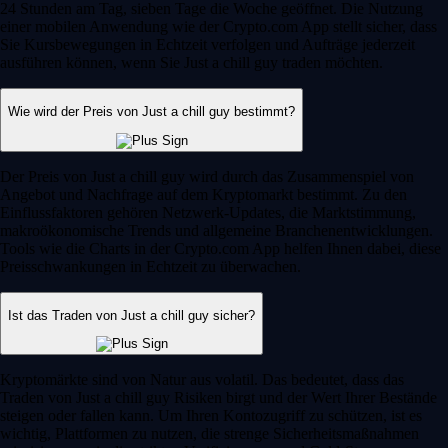
24 Stunden am Tag, sieben Tage die Woche geöffnet. Die Nutzung
einer mobilen Anwendung wie der Crypto.com App stellt sicher, dass
Sie Kursbewegungen in Echtzeit verfolgen und Aufträge jederzeit
ausführen können, wenn Sie Just a chill guy traden möchten.
Wie wird der Preis von Just a chill guy bestimmt?
Der Preis von Just a chill guy wird durch das Zusammenspiel von
Angebot und Nachfrage auf dem Kryptomarkt bestimmt. Zu den
Einflussfaktoren gehören Netzwerk-Updates, die Marktstimmung,
makroökonomische Trends und allgemeine Branchenentwicklungen.
Tools wie die Charts in der Crypto.com App helfen Ihnen dabei, diese
Preisschwankungen in Echtzeit zu überwachen.
Ist das Traden von Just a chill guy sicher?
Kryptomärkte sind von Natur aus volatil. Das bedeutet, dass das
Traden von Just a chill guy Risiken birgt und der Wert Ihrer Bestände
steigen oder fallen kann. Um Ihren Kontozugriff zu schützen, ist es
wichtig, Plattformen zu nutzen, die strenge Sicherheitsmaßnahmen