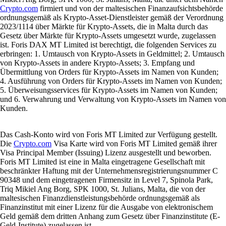
Crypto.com
firmiert und von der maltesischen Finanzaufsichtsbehörde
ordnungsgemäß als Krypto-Asset-Dienstleister gemäß der Verordnung
2023/1114 über Märkte für Krypto-Assets, die in Malta durch das
Gesetz über Märkte für Krypto-Assets umgesetzt wurde, zugelassen
ist. Foris DAX MT Limited ist berechtigt, die folgenden Services zu
erbringen: 1. Umtausch von Krypto-Assets in Geldmittel; 2. Umtausch
von Krypto-Assets in andere Krypto-Assets; 3. Empfang und
Übermittlung von Orders für Krypto-Assets im Namen von Kunden;
4. Ausführung von Orders für Krypto-Assets im Namen von Kunden;
5. Überweisungsservices für Krypto-Assets im Namen von Kunden;
und 6. Verwahrung und Verwaltung von Krypto-Assets im Namen von
Kunden.
Das Cash-Konto wird von Foris MT Limited zur Verfügung gestellt.
Die
Crypto.com
Visa Karte wird von Foris MT Limited gemäß ihrer
Visa Principal Member (Issuing) Lizenz ausgestellt und beworben.
Foris MT Limited ist eine in Malta eingetragene Gesellschaft mit
beschränkter Haftung mit der Unternehmensregistrierungsnummer C
90348 und dem eingetragenen Firmensitz in Level 7, Spinola Park,
Triq Mikiel Ang Borg, SPK 1000, St. Julians, Malta, die von der
maltesischen Finanzdienstleistungsbehörde ordnungsgemäß als
Finanzinstitut mit einer Lizenz für die Ausgabe von elektronischem
Geld gemäß dem dritten Anhang zum Gesetz über Finanzinstitute (E-
Geld-Institute) zugelassen ist.