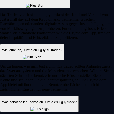
Das Traden von Just a chill guy umfasst den Kauf und Verkauf von
Just a chill guy auf dem Kryptomarkt. Teilnehmer tauschen
Fiatwährungen oder andere digitale Assets gegen Just a chill guy, um
von Marktbewegungen zu profitieren. Für ein reibungsloses Erlebnis
wählen viele etablierte Plattformen wie die Crypto.com App, um von
tiefer Liquidität und Echtzeitdaten zu profitieren.
Wie lerne ich, Just a chill guy zu traden?
Um zu lernen, wie man Just a chill guy tradet, sollten Anfänger zuerst
das Asset analysieren und die Marktdynamik verstehen. Wählen Sie im
nächsten Schritt eine benutzerfreundliche Börse, erstellen Sie ein
Konto und schließen Sie die Identitätsprüfung ab. Die Crypto.com
App bietet mit ihrer intuitiven Benutzeroberfläche einen leicht
zugänglichen Einstieg für neue Teilnehmer.
Was benötige ich, bevor ich Just a chill guy trade?