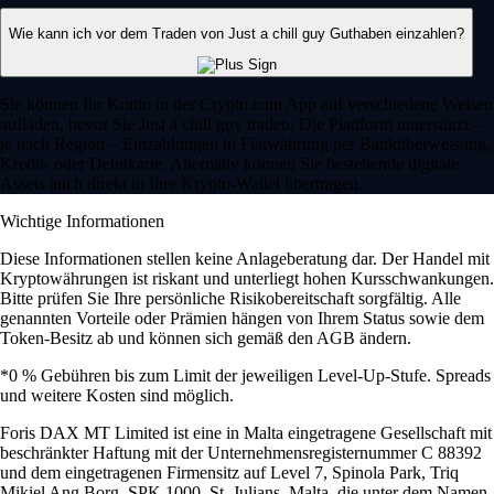
Wie kann ich vor dem Traden von Just a chill guy Guthaben einzahlen?
Sie können Ihr Konto in der Crypto.com App auf verschiedene Weisen
aufladen, bevor Sie Just a chill guy traden. Die Plattform unterstützt –
je nach Region – Einzahlungen in Fiatwährung per Banküberweisung,
Kredit- oder Debitkarte. Alternativ können Sie bestehende digitale
Assets auch direkt in Ihre Krypto-Wallet übertragen.
Wichtige Informationen
Diese Informationen stellen keine Anlageberatung dar. Der Handel mit
Kryptowährungen ist riskant und unterliegt hohen Kursschwankungen.
Bitte prüfen Sie Ihre persönliche Risikobereitschaft sorgfältig. Alle
genannten Vorteile oder Prämien hängen von Ihrem Status sowie dem
Token-Besitz ab und können sich gemäß den AGB ändern.
*0 % Gebühren bis zum Limit der jeweiligen Level-Up-Stufe. Spreads
und weitere Kosten sind möglich.
Foris DAX MT Limited ist eine in Malta eingetragene Gesellschaft mit
beschränkter Haftung mit der Unternehmensregisternummer C 88392
und dem eingetragenen Firmensitz auf Level 7, Spinola Park, Triq
Mikiel Ang Borg, SPK 1000, St. Julians, Malta, die unter dem Namen