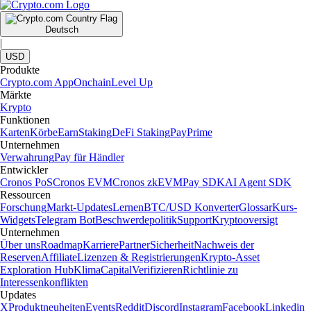
Deutsch
|
USD
Produkte
Crypto.com App
Onchain
Level Up
Märkte
Krypto
Funktionen
Karten
Körbe
Earn
Staking
DeFi Staking
Pay
Prime
Unternehmen
Verwahrung
Pay für Händler
Entwickler
Cronos PoS
Cronos EVM
Cronos zkEVM
Pay SDK
AI Agent SDK
Ressourcen
Forschung
Markt-Updates
Lernen
BTC/USD Konverter
Glossar
Kurs-
Widgets
Telegram Bot
Beschwerdepolitik
Support
Kryptooversigt
Unternehmen
Über uns
Roadmap
Karriere
Partner
Sicherheit
Nachweis der
Reserven
Affiliate
Lizenzen & Registrierungen
Krypto-Asset
Exploration Hub
Klima
Capital
Verifizieren
Richtlinie zu
Interessenkonflikten
Updates
X
Produktneuheiten
Events
Reddit
Discord
Instagram
Facebook
Linkedin