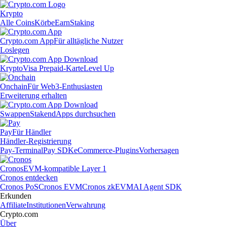
Krypto
Alle Coins
Körbe
Earn
Staking
Crypto.com App
Für alltägliche Nutzer
Loslegen
Krypto
Visa Prepaid-Karte
Level Up
Onchain
Für Web3-Enthusiasten
Erweiterung erhalten
Swappen
Staken
dApps durchsuchen
Pay
Für Händler
Händler-Registrierung
Pay-Terminal
Pay SDK
eCommerce-Plugins
Vorhersagen
Cronos
EVM-kompatible Layer 1
Cronos entdecken
Cronos PoS
Cronos EVM
Cronos zkEVM
AI Agent SDK
Erkunden
Affiliate
Institutionen
Verwahrung
Crypto.com
Über